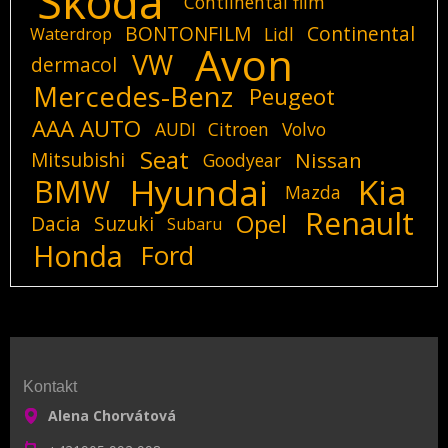
Skoda
Contiinental film
BONTONFILM
Continental
Lidl
Waterdrop
Avon
VW
dermacol
Mercedes-Benz
Peugeot
AAA AUTO
AUDI
Citroen
Volvo
Seat
Mitsubishi
Nissan
Goodyear
Hyundai
Kia
BMW
Mazda
Renault
Opel
Dacia
Suzuki
Subaru
Honda
Ford
Kontakt
Alena Chorvátová