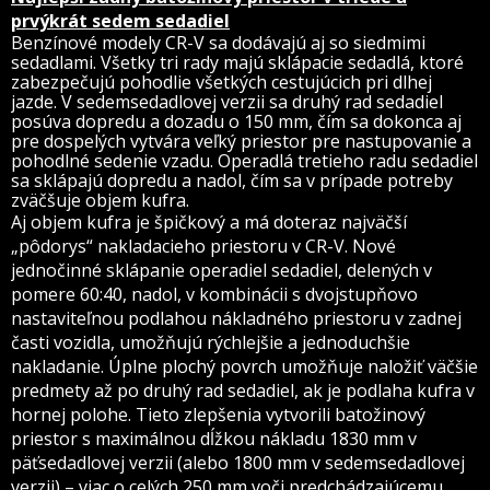
prvýkrát sedem sedadiel
Benzínové modely CR-V sa dodávajú aj so siedmimi
sedadlami. Všetky tri rady majú sklápacie sedadlá, ktoré
zabezpečujú pohodlie všetkých cestujúcich pri dlhej
jazde. V sedemsedadlovej verzii sa druhý rad sedadiel
posúva dopredu a dozadu o 150 mm, čím sa dokonca aj
pre dospelých vytvára veľký priestor pre nastupovanie a
pohodlné sedenie vzadu. Operadlá tretieho radu sedadiel
sa sklápajú dopredu a nadol, čím sa v prípade potreby
zväčšuje objem kufra.
Aj objem kufra je špičkový a má doteraz najväčší
„pôdorys“ nakladacieho priestoru v CR-V. Nové
jednočinné sklápanie operadiel sedadiel, delených v
pomere 60:40, nadol, v kombinácii s dvojstupňovo
nastaviteľnou podlahou nákladného priestoru v zadnej
časti vozidla, umožňujú rýchlejšie a jednoduchšie
nakladanie. Úplne plochý povrch umožňuje naložiť väčšie
predmety až po druhý rad sedadiel, ak je podlaha kufra v
hornej polohe. Tieto zlepšenia vytvorili batožinový
priestor s maximálnou dĺžkou nákladu 1830 mm v
päťsedadlovej verzii (alebo 1800 mm v sedemsedadlovej
verzii) – viac o celých 250 mm voči predchádzajúcemu