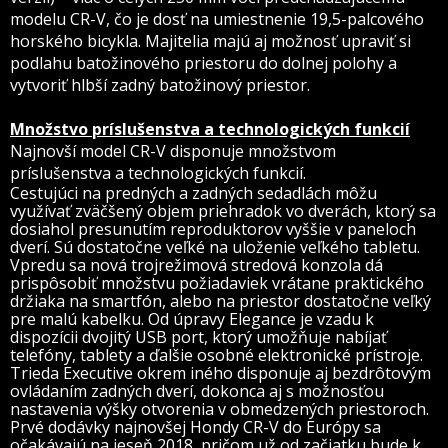
modelu CR-V, čo je dosť na umiestnenie 19,5-palcového
horského bicykla. Majitelia majú aj možnosť upraviť si
podlahu batožinového priestoru do dolnej polohy a
vytvoriť hlbší zadný batožinový priestor.
Množstvo príslušenstva a technologických funkcií
Najnovší model CR-V disponuje množstvom
príslušenstva a technologických funkcií.
Cestujúci na predných a zadných sedadlách môžu
využívať zväčšený objem priehradok vo dverách, ktorý sa
dosiahol presunutím reproduktorov vyššie v paneloch
dverí. Sú dostatočne veľké na uloženie veľkého tabletu.
Vpredu sa nová trojrežimová stredová konzola dá
prispôsobiť množstvu požiadaviek vrátane praktického
držiaka na smartfón, alebo na priestor dostatočne veľký
pre malú kabelku. Od úpravy Elegance je vzadu k
dispozícii dvojitý USB port, ktorý umožňuje nabíjať
telefóny, tablety a ďalšie osobné elektronické prístroje.
Trieda Executive okrem iného disponuje aj bezdrôtovým
ovládaním zadných dverí, dokonca aj s možnosťou
nastavenia výšky otvorenia v obmedzených priestoroch.
Prvé dodávky najnovšej Hondy CR-V do Európy sa
očakávajú na jeseň 2018, pričom už od začiatku bude k