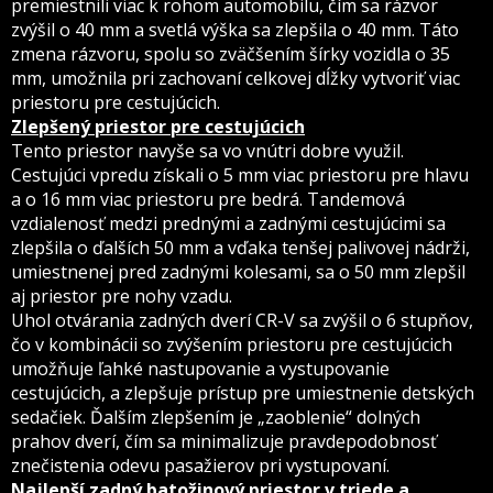
premiestnili viac k rohom automobilu, čím sa rázvor
zvýšil o 40 mm a svetlá výška sa zlepšila o 40 mm. Táto
zmena rázvoru, spolu so zväčšením šírky vozidla o 35
mm, umožnila pri zachovaní celkovej dĺžky vytvoriť viac
priestoru pre cestujúcich.
Zlepšený priestor pre cestujúcich
Tento priestor navyše sa vo vnútri dobre využil.
Cestujúci vpredu získali o 5 mm viac priestoru pre hlavu
a o 16 mm viac priestoru pre bedrá. Tandemová
vzdialenosť medzi prednými a zadnými cestujúcimi sa
zlepšila o ďalších 50 mm a vďaka tenšej palivovej nádrži,
umiestnenej pred zadnými kolesami, sa o 50 mm zlepšil
aj priestor pre nohy vzadu.
Uhol otvárania zadných dverí CR-V sa zvýšil o 6 stupňov,
čo v kombinácii so zvýšením priestoru pre cestujúcich
umožňuje ľahké nastupovanie a vystupovanie
cestujúcich, a zlepšuje prístup pre umiestnenie detských
sedačiek. Ďalším zlepšením je „zaoblenie“ dolných
prahov dverí, čím sa minimalizuje pravdepodobnosť
znečistenia odevu pasažierov pri vystupovaní.
Najlepší zadný batožinový priestor v triede a