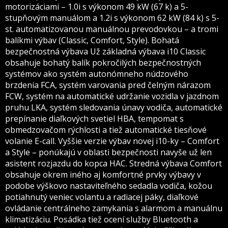
motorizáciami – 1.0i s výkonom 49 kW (67 k) a 5-
stupňovým manuálom a 1.2i s výkonom 62 kW (84 k) s 5-
st. automatizovanou manuálnou prevodovkou – a tromi
balíkmi výbav (Classic, Comfort, Style). Bohatá
bezpečnostná výbava Už základná výbava i10 Classic
obsahuje bohatý balík pokročilých bezpečnostných
systémov ako systém autonómneho núdzového
brzdenia FCA, systém varovania pred čelným nárazom
FCW, systém na automatické udržanie vozidla v jazdnom
pruhu LKA, systém sledovania únavy vodiča, automatické
prepínanie diaľkových svetiel HBA, tempomat s
obmedzovačom rýchlosti a tiež automatické tiesňové
volanie E-call. Vyššie verzie výbav novej i10-ky – Comfort
a Style – ponúkajú v oblasti bezpečnosti navyše už len
asistent rozjazdu do kopca HAC. Stredná výbava Comfort
obsahuje okrem iného aj komfortné prvky výbavy v
podobe výškovo nastaviteľného sedadla vodiča, kožou
potiahnutý veniec volantu a radiacej páky, diaľkové
ovládanie centrálneho zamykania s alarmom a manuálnu
klimatizáciu. Posádka tiež ocení služby Bluetooth a