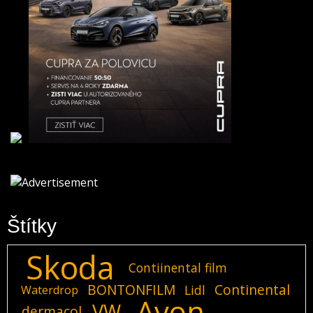
Štítky
Skoda
Contiinental film
BONTONFILM
Continental
Lidl
Waterdrop
Avon
VW
dermacol