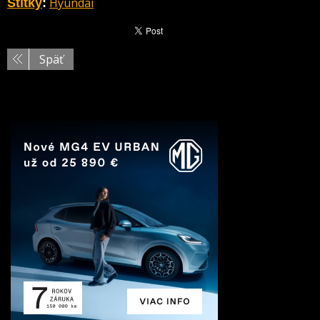
Hyundai
Štítky
:
Späť