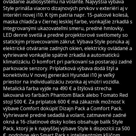
ovládanie audiosystému na volante. Najvyššia výbava
Style prináša viacero dizajnových prvkov v exteriéri aj v
interiéri novej i10. K tým patria napr. 15-palcové kolesá,
maska chladiča v čiernej lesklej farbe, vonkajšie zrkadlá s
integrovanými ukazovateľmi smeru, predné hmlovky,
LED denné svetlá a predné projektorové svetlomety so
statickým prisvecovaním zákrut. Výbava Style ponúka aj
elektrické otváranie zadných okien, elektricky ovládané a
vyhrievané vonkajšie spätné zrkadlá a automatickú
klimatizáciu. O komfort pri parkovaní sa postarajú zadné
parkovacie senzory. Príplatková výbava dodá štýl a
konektivitu V novej generácii Hyundai i10 je veľký
priestor na individualizáciu zvonka aj vnútri vozidla.
Metalická farba vyjde na 490 € a štýlová strecha
lakovaná vo farbách Phantom Black alebo Tomato Red
stojí 500 €. Za príplatok 600 € má zákazník možnosť k
výbave Comfort dokúpiť Dizajn Pack a Comfort Pack.
Vyhrievané predné sedadlá a volant, zatmavené zadné
okná a 16-zliatinové disky kolies obsahuje balík Style
Pack, ktorý je k najvyššej výbave Style k dispozícii za 500
€, podobne ako Smart Pack s inteligentným kľúčom,