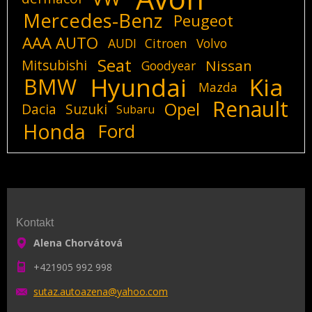
Mercedes-Benz
Peugeot
AAA AUTO
AUDI
Citroen
Volvo
Seat
Mitsubishi
Nissan
Goodyear
Hyundai
Kia
BMW
Mazda
Renault
Opel
Dacia
Suzuki
Subaru
Honda
Ford
Kontakt
Alena Chorvátová
+421905 992 998
sutaz.au
toazena@
yahoo.co
m