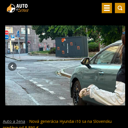
Auto a žena
Nová generácia Hyundai i10 sa na Slovensku
predáva od 8 890 €.