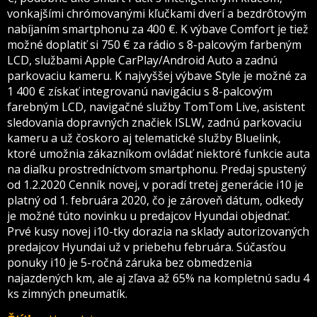
vonkajšími chrómovanými kľučkami dverí a bezdrôtovým
nabíjaním smartphonu za 400 €. K výbave Comfort je tiež
možné doplatiť si 750 € za rádio s 8-palcovým farbeným
LCD, službami Apple CarPlay/Android Auto a zadnú
parkovaciu kameru. K najvyššej výbave Style je možné za
1 400 € získať integrovanú navigáciu s 8-palcovým
farebným LCD, navigačné služby TomTom Live, asistent
sledovania dopravných značiek ISLW, zadnú parkovaciu
kameru a už čoskoro aj telematické služby Bluelink,
ktoré umožnia zákazníkom ovládať niektoré funkcie auta
na diaľku prostredníctvom smartphonu. Predaj spustený
od 1.2.2020 Cenník novej, v poradí tretej generácie i10 je
platný od 1. februára 2020, čo je zároveň dátum, odkedy
je možné túto novinku u predajcov Hyundai objednať.
Prvé kusy novej i10-tky dorazia na sklady autorizovaných
predajcov Hyundai už v priebehu februára. Súčasťou
ponuky i10 je 5-ročná záruka bez obmedzenia
najazdených km, ale aj zľava až 65% na kompletnú sadu 4
ks zimných pneumatík.