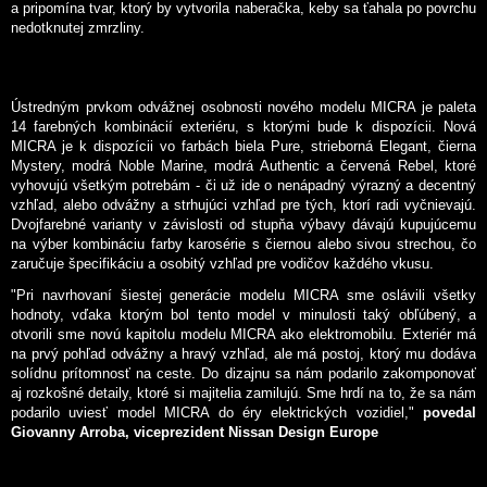
a pripomína tvar, ktorý by vytvorila naberačka, keby sa ťahala po povrchu
nedotknutej zmrzliny.
Ústredným prvkom odvážnej osobnosti nového modelu MICRA je paleta
14 farebných kombinácií exteriéru, s ktorými bude k dispozícii. Nová
MICRA je k dispozícii vo farbách biela Pure, strieborná Elegant, čierna
Mystery, modrá Noble Marine, modrá Authentic a červená Rebel, ktoré
vyhovujú všetkým potrebám - či už ide o nenápadný výrazný a decentný
vzhľad, alebo odvážny a strhujúci vzhľad pre tých, ktorí radi vyčnievajú.
Dvojfarebné varianty v závislosti od stupňa výbavy dávajú kupujúcemu
na výber kombináciu farby karosérie s čiernou alebo sivou strechou, čo
zaručuje špecifikáciu a osobitý vzhľad pre vodičov každého vkusu.
"Pri navrhovaní šiestej generácie modelu MICRA sme oslávili všetky
hodnoty, vďaka ktorým bol tento model v minulosti taký obľúbený, a
otvorili sme novú kapitolu modelu MICRA ako elektromobilu. Exteriér má
na prvý pohľad odvážny a hravý vzhľad, ale má postoj, ktorý mu dodáva
solídnu prítomnosť na ceste. Do dizajnu sa nám podarilo zakomponovať
aj rozkošné detaily, ktoré si majitelia zamilujú. Sme hrdí na to, že sa nám
podarilo uviesť model MICRA do éry elektrických vozidiel,"
povedal
Giovanny Arroba, viceprezident Nissan Design Europe