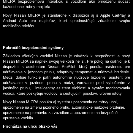
MICRA bezproblémovú interakciu s vozidlom ako prirodzenú súčasť
každodennej rutiny majiteľa.
Nový Nissan MICRA je štandardne k dispozícii aj s Apple CarPlay a
Android Auto pre majiteľov, ktorí uprednostňujú zrkadlenie svojho
mobilného telefónu.
Pokročilé bezpečnostné systémy
Základom všetkých vozidiel Nissan je záväzok k bezpečnosti a nový
Nissan MICRA sa napriek svojej veľkosti nelíši. Pre pokoj na diaľnici je k
dispozícii s asistentom Nissan ProPilot, ktorý ponúka asistenciu pre
udržiavanie v jazdnom pruhu, adaptívny tempomat a núdzové brzdenie.
Medzi ďalšie funkcie patrí autonómne núdzové brzdenie, asistent pre
udržiavanie v jazdnom pruhu v núdzi, varovanie pred vybočením z
jazdného pruhu, , inteligentný asistent rýchlosti a systém monitorovania
vodiča, ktoré poskytujú vodičovi a cestujúcim pôsobivú úroveň istoty.
Nový Nissan MICRA ponúka aj systém upozornenia na mŕtvy uhol,
upozornenie na zmenu jazdného pruhu, automatické núdzové brzdenie,
upozornenie na premávku za vozidlom a upozornenie na bezpečné
opustenie vozidla.
Prichádza na ulicu blízko vás