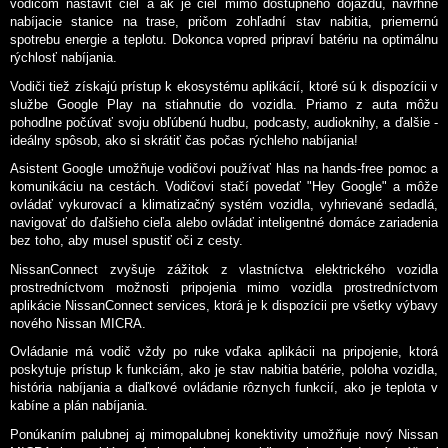
vodičom nastaviť cieľ a ak je cieľ mimo dostupného dojazdu, navrhne
nabíjacie stanice na trase, pričom zohľadní stav nabitia, priemernú
spotrebu energie a teplotu. Dokonca vopred pripraví batériu na optimálnu
rýchlosť nabíjania.
Vodiči tiež získajú prístup k ekosystému aplikácií, ktoré sú k dispozícii v
službe Google Play na stiahnutie do vozidla. Priamo z auta môžu
pohodlne počúvať svoju obľúbenú hudbu, podcasty, audioknihy, a ďalšie -
ideálny spôsob, ako si skrátiť čas počas rýchleho nabíjania!
Asistent Google umožňuje vodičovi používať hlas na hands-free pomoc a
komunikáciu na cestách. Vodičovi stačí povedať "Hey Google" a môže
ovládať vykurovací a klimatizačný systém vozidla, vyhrievané sedadlá,
navigovať do ďalšieho cieľa alebo ovládať inteligentné domáce zariadenia
bez toho, aby musel spustiť oči z cesty.
NissanConnect zvyšuje zážitok z vlastníctva elektrického vozidla
prostredníctvom možnosti pripojenia mimo vozidla prostredníctvom
aplikácie NissanConnect services, ktorá je k dispozícii pre všetky výbavy
nového Nissan MICRA.
Ovládanie má vodič vždy po ruke vďaka aplikácii na pripojenie, ktorá
poskytuje prístup k funkciám, ako je stav nabitia batérie, poloha vozidla,
história nabíjania a diaľkové ovládanie rôznych funkcií, ako je teplota v
kabíne a plán nabíjania.
Ponúkaním palubnej aj mimopalubnej konektivity umožňuje nový Nissan