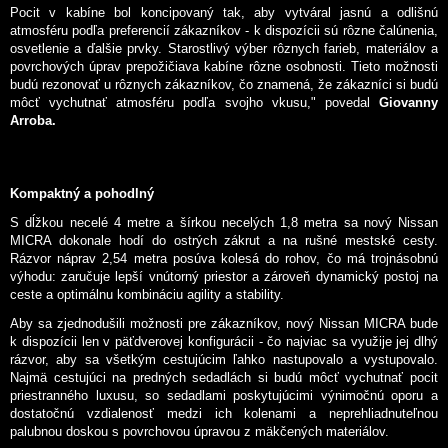
Pocit v kabíne bol koncipovaný tak, aby vytváral jasnú a odlišnú
atmosféru podľa preferencií zákazníkov - k dispozícii sú rôzne čalúnenia,
osvetlenie a ďalšie prvky. Starostlivý výber rôznych farieb, materiálov a
povrchových úprav prepožičiava kabíne rôzne osobnosti. Tieto možnosti
budú rezonovať u rôznych zákazníkov, čo znamená, že zákazníci si budú
môcť vychutnať atmosféru podľa svojho vkusu," povedal
Giovanny
Arroba.
Kompaktný a pohodlný
S dĺžkou necelé 4 metre a šírkou necelých 1,8 metra sa nový Nissan
MICRA dokonale hodí do ostrých zákrut a na rušné mestské cesty.
Rázvor náprav 2,54 metra posúva kolesá do rohov, čo má trojnásobnú
výhodu: zaručuje lepší vnútorný priestor a zároveň dynamický postoj na
ceste a optimálnu kombináciu agility a stability.
Aby sa zjednodušili možnosti pre zákazníkov, nový Nissan MICRA bude
k dispozícii len v päťdverovej konfigurácii - čo najviac sa využije jej dlhý
rázvor, aby sa všetkým cestujúcim ľahko nastupovalo a vystupovalo.
Najmä cestujúci na predných sedadlách si budú môcť vychutnať pocit
priestranného luxusu, so sedadlami poskytujúcimi výnimočnú oporu a
dostatočnú vzdialenosť medzi ich kolenami a neprehliadnuteľnou
palubnou doskou s povrchovou úpravou z mäkčených materiálov.