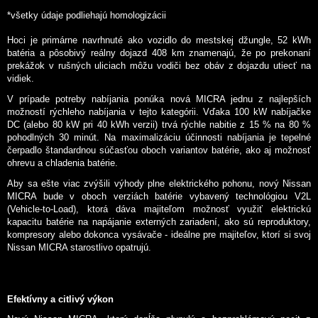
*všetky údaje podliehajú homologizácii
Hoci je primárne navrhnuté ako vozidlo do mestskej džungle, 52 kWh
batéria a pôsobivý reálny dojazd 408 km znamenajú, že po prekonaní
prekážok v rušných uliciach môžu vodiči bez obáv z dojazdu utiecť na
vidiek.
V prípade potreby nabíjania ponúka nová MICRA jednu z najlepších
možností rýchleho nabíjania v tejto kategórii. Vďaka 100 kW nabíjačke
DC (alebo 80 kW pri 40 kWh verzii) trvá rýchle nabitie z 15 % na 80 %
pohodlných 30 minút. Na maximalizáciu účinnosti nabíjania je tepelné
čerpadlo štandardnou súčasťou oboch variantov batérie, ako aj možnosť
ohrevu a chladenia batérie.
Aby sa ešte viac zvýšili výhody plne elektrického pohonu, nový Nissan
MICRA bude v oboch verziách batérie vybavený technológiou V2L
(Vehicle-to-Load), ktorá dáva majiteľom možnosť využiť elektrickú
kapacitu batérie na napájanie externých zariadení, ako sú reproduktory,
kompresory alebo dokonca vysávače - ideálne pre majiteľov, ktorí si svoj
Nissan MICRA starostlivo opatrujú.
Efektívny a citlivý výkon