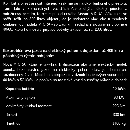
Komfort a priestrannosť interiéru však nie sú na úkor funkčného priestoru.
Tam, kde v kompaktných vozidlách často chýba úložný priestor a
batožinový priestor, to nie je prípad nového Nissan MICRA. Zákazníci sa
môžu tešiť na 326 litrov objemu, čo je podstatne viac ako u mnohých
konkurentov modelu MICRA - so zadnými sedadlami sklopnými v pomere
40/60, ktoré ho môžu v prípade potreby zväčšiť až na 1106 litrov.
Bezproblémová jazda na elektrický pohon s dojazdom až 408 km a
pôsobivým rýchlo nabíjaním
Nová MICRA, ktorá je prvýkrát k dispozícii ako plne elektrický model,
ponúka bezstarostnú jazdu na elektrický pohon, ktorá je ideálna pre
každodenný život. Model je k dispozícii v dvoch batériových variantoch -
40 kWh a 52 kWh - a ponúka na mestské vozidlo značný výkon a dojazd:
Kapacita batérie
40 kWh
Maximálny výkon
90 kW
Maximálny krútiaci moment
225 Nm
Dojazd
308 km
Hmotnosť
1400 kg