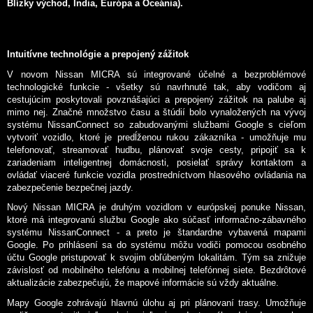
Blízky východ, India, Európa a Oceánia).
Intuitívne technológie a prepojený zážitok
V novom Nissan MICRA sú integrované účelné a bezproblémové
technologické funkcie - všetky sú navrhnuté tak, aby vodičom aj
cestujúcim poskytovali povznášajúci a prepojený zážitok na palube aj
mimo nej. Značné množstvo času a štúdií bolo vynaložených na vývoj
systému NissanConnect so zabudovanými službami Google s cieľom
vytvoriť vozidlo, ktoré je predĺženou rukou zákazníka - umožňuje mu
telefonovať, streamovať hudbu, plánovať svoje cesty, pripojiť sa k
zariadeniam inteligentnej domácnosti, posielať správy kontaktom a
ovládať viaceré funkcie vozidla prostredníctvom hlasového ovládania na
zabezpečenie bezpečnej jazdy.
Nový Nissan MICRA je druhým vozidlom v európskej ponuke Nissan,
ktoré má integrovanú službu Google ako súčasť informačno-zábavného
systému NissanConnect - a preto je štandardne vybavená mapami
Google. Po prihlásení sa do systému môžu vodiči pomocou osobného
účtu Google pristupovať k svojim obľúbeným lokalitám. Tým sa znižuje
závislosť od mobilného telefónu a mobilnej telefónnej siete. Bezdrôtové
aktualizácie zabezpečujú, že mapové informácie sú vždy aktuálne.
Mapy Google zohrávajú hlavnú úlohu aj pri plánovaní trasy. Umožňuje