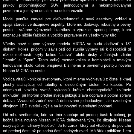
prvkov pripomínajúcich SUV, jednoduchými a nekomplikovanými
povrchmi a jemnými detailmi na celom vozidle.
Model ponúka zmysel pre cieľavedomosť a nový asertívny vzhľad a
spája starostlivé dizajnové aspekty, ktoré mu dodávajú robustný a pevný
postoj - vrátane výrazných blatníkov a výraznej spodnej hrany, ktorá
naznačuje nižšie ťažisko a vozidlo pripravené na všetky typy ulíc.
Všetky nové stupne výbavy modelu MICRA sa budú dodávať s 18"
diskami kolies, pričom v závislosti od stupňa výbavy sú k dispozícii tri
rôzne možnosti: kryty kolies "active", alebo disky z ľahkých zliatin
"Iconic" a "Sport". Tento veľký rozmer kolies v kombinácii s tmavým
lemovaním okolo kolies prispieva k silnému a pevnému postoju nového
Nissan MICRA na ceste.
Vodiča vítajú ikonické svetlomety, ktoré mierne vyčnievajú z čistej šikmej
plochy siahajúcej od tabuľky s evidenčným číslom ku kapote. Po
odomknutí vozidla svetlá vykonajú krátke choreografické "uvítacie
mrknutie", pri ktorom predné svetlá pulzujú zľava doprava a potom sprava
doľava. Vzadu sú zadné svetlá definované jednoduchým, ale ozdobným
dizajnom LED svetiel - pýšia sa kruhovými svetelnými prvkami.
Od rohu svetlometu, kde sa línia zaobľuje od prednej časti k bočnej, je
bočná línia nového Nissan MICRA definovaná tým, čo dizajnéri Nissan
nazývajú "zmrzlinový kopček". Je to zárez, ktorý bol vtlačený do povrchu
od prednej časti až po zadnú časť zadných dverí. Má šírku približne 1 cm