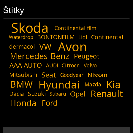
Štítky
Skoda
Contiinental film
BONTONFILM
Continental
Lidl
Waterdrop
Avon
VW
dermacol
Mercedes-Benz
Peugeot
AAA AUTO
AUDI
Citroen
Volvo
Seat
Mitsubishi
Nissan
Goodyear
Hyundai
Kia
BMW
Mazda
Renault
Opel
Dacia
Suzuki
Subaru
Honda
Ford