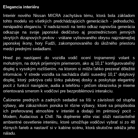
Elegancia interiéru
Interiér nového Nissan MICRA zachytáva tému, ktorá bola základom
tohto modelu vo všetkých predchádzajúcich generáciách - jednoduchú,
nenápadnú eleganciu. V nadväznosti na tento odkaz najnovšia generácia
odkazuje na svoje japonské dedičstvo aj prostredníctvom jemných
skrytých dizajnových prvkov - vrátane vylisovaného obrysu najznámejšej
japonskej ikony, hory Fudži, zakomponovaného do úložného priestoru
medzi prednými sedadlami.
Hneď po nastúpení do vozidla vodič ocení trojramenný volant s
mohutným, na dotyk príjemným priemerom, ako aj 10,1" konfigurovateľný
displej s vysokým rozlíšením, na ktorom si môže ľahko prezerať dôležité
informácie. V strede vozidla sa nachádza ďalší susedný 10,1" dotykový
displej, ktorý pokrýva celú šírku palubnej dosky a poskytuje elegantný
pocit z funkcií navigácie, audia a telefónu - pričom obrazovka je mierne
orientovaná smerom k vodičovi pre bezproblémovú interakciu.
Čalúnenie predných a zadných sedadiel sa líši v závislosti od stupňa
výbavy, ale zákazníkom ponúka tri rôzne výbavy, ktoré sa prispôsobia
ich preferovanej atmosfére v interiéri a dodajú im prémiový pocit -
Modern, Audacious a Chill. Na doplnenie ešte viac slúži nastaviteľné
ambientné osvetlenie interiéru, ktoré umožňuje vodičovi vybrať si zo 48
rôznych farieb a nastaviť si v kabíne scénu, ktorá skutočne odráža jeho
náladu.