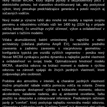
Nový Nissan MICRA, ktorý dopĺňa plynulý a bezproblémový pocit z
elektrického pohonu, bol starostlivo skonštruovaný tak, aby poskytoval
výkon, ktorý presahuje predchádzajúce generácie a poteší nových aj
súčasných vodičov.
Nový model je výrazne ľahší ako mnohé iné modely a napriek svojmu
pevnému a robustnému vzhľadu váži len 1400 kg (1524 kg v prípade
väčšej batérie), čo umožňuje zvýšiť účinnosť, výkon a ovládateľnosť v
porovnaní s ťažšími modelmi.
Vďaka akumulátorovej batérii umiestnenej čo najnižšie v rámci
architektúry (zdieľaná platforma AmpR EV), nezávislého predného
zavesenia a zadnému zaveseniu s viacprvkovou geometriou -
konfigurácia typická pre vozidlá vyšších segmentov - ponúka nový
Nissan MICRA vynikajúcu jazdnú dynamiku a najlepšie jazdné vlastnosti
a ovládateľnosť vo svojej triede. Optimalizovaná hmotnosť modelu
MICRA, okamžitá odozva na krútiaci moment a riadenie s rýchlou
odozvou sa zároveň spájajú do živých jazdných vlastností, ktoré
zodpovedajú jeho osobnosti.
Podobne ako atmosféru v interiéri, aj charakter jazdných vlastností
možno prispôsobiť nálade vodiča pomocou voliča na volante. Zmena
režimu upravuje dostupnosť výkonu a krútiaceho momentu, odozvu
akcelerátora, naladenie riadenia, ako aj ambientné osvetlenie, farbu
použitú na obrazovke a zobrazované informácie. Predvoleným režimom
jazdy je "comfort", ktorý poskytuje najlepšiu rovnováhu medzi odozvou,
účinnosťou a ľahkosťou jazdy. V režime "sport" je k dispozícii plný výkon