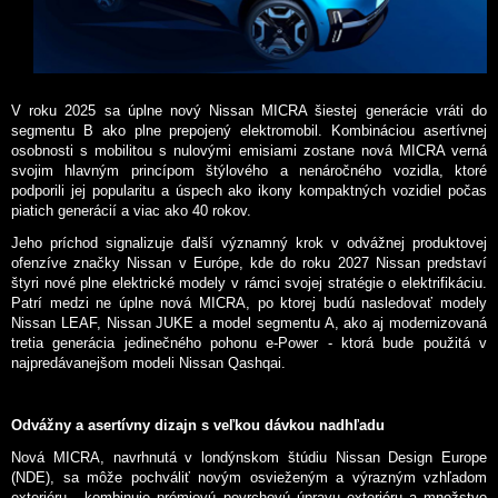
V roku 2025 sa úplne nový Nissan MICRA šiestej generácie vráti do
segmentu B ako plne prepojený elektromobil. Kombináciou asertívnej
osobnosti s mobilitou s nulovými emisiami zostane nová MICRA verná
svojim hlavným princípom štýlového a nenáročného vozidla, ktoré
podporili jej popularitu a úspech ako ikony kompaktných vozidiel počas
piatich generácií a viac ako 40 rokov.
Jeho príchod signalizuje ďalší významný krok v odvážnej produktovej
ofenzíve značky Nissan v Európe, kde do roku 2027 Nissan predstaví
štyri nové plne elektrické modely v rámci svojej stratégie o elektrifikáciu.
Patrí medzi ne úplne nová MICRA, po ktorej budú nasledovať modely
Nissan LEAF, Nissan JUKE a model segmentu A, ako aj modernizovaná
tretia generácia jedinečného pohonu e-Power - ktorá bude použitá v
najpredávanejšom modeli Nissan Qashqai.
Odvážny a asertívny dizajn s veľkou dávkou nadhľadu
Nová MICRA, navrhnutá v londýnskom štúdiu Nissan Design Europe
(NDE), sa môže pochváliť novým osvieženým a výrazným vzhľadom
exteriéru - kombinuje prémiovú povrchovú úpravu exteriéru a množstvo