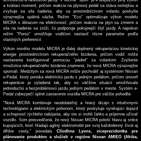
a krútiaci moment, pričom reakcia na plynový pedál sa stáva ostrejšou a
zvyšuje sa sila riadenia, aby sa prostredníctvom volantu poskytla
výraznejšia spätná väzba. Režim "Eco" optimalizuje výkon modelu
MICRA s dôrazom na efektívnosť, pričom reakcia na plyn sa zmierni a
sila na riadenie sa zníži, čo podporuje pokojnejší štýl jazdy. A napokon
režim "Perso" umožňuje vodičovi nastaviť rôzne parametre podľa
vlastných preferencií.
Výkon nového modelu MICRA je ďalej doplnený rekuperáciou kinetickej
energie prostredníctvom rekuperačného brzdenia, pričom vodič môže
nastavenia konfigurovať pomocou "pádiel" za volantom. Zvýšenie
množstva rekuperačného brzdenia znamená, že nová MICRA výraznejšie
spomalí. Medzitým sa nová MICRA môže pochváliť aj systémom Nissan
e-Pedal, ktorý ponúka elektrickú jazdu s jedným pedálom, pričom úroveň
rekuperácie je vyladená tak, aby vo väčšine situácií umožňovala
jednoduchú a bezproblémovú jazdu jedným pedálom v meste. Systém e-
Pedal zabezpečí úplné zastavenie vozidla MICRA pre väčšie pohodlie.
"Nová MICRA kombinuje neodolateľný a hravý dizajn s intuitívnymi
technológiami a elektrickým pohonom, ktorý poskytuje vynikajúci dojazd
a schopnosť rýchleho nabíjania, aby ste si mohli ľahko a príjemne užívať
vozidlo. Som presvedčená, že nový Nissan MICRA poteší hlavu aj srdce
kupujúcich, ktorí hľadajú agilný elektromobil pre svoj každodenný život aj
dlhšie cesty," povedala
Clíodhna Lyons, viceprezidentka pre
plánovanie produktov a služieb v regióne Nissan AMIEO (Afrika,