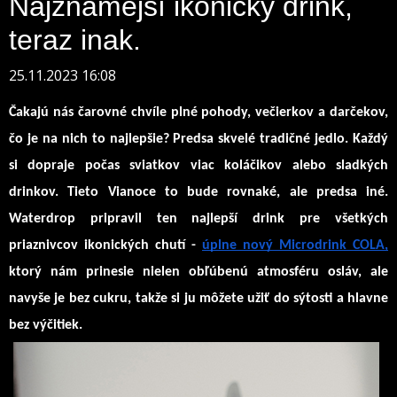
Najznámejší ikonický drink,
teraz inak.
25.11.2023 16:08
Čakajú nás čarovné chvíle plné pohody, večierkov a darčekov, 
čo je na nich to najlepšie? Predsa skvelé tradičné jedlo. Každý 
si dopraje počas sviatkov viac koláčikov alebo sladkých 
drinkov. Tieto Vianoce to bude rovnaké, ale predsa iné. 
Waterdrop pripravil ten najlepší drink pre všetkých 
priaznivcov ikonických chutí - 
úplne nový Microdrink COLA,
ktorý nám prinesie nielen obľúbenú atmosféru osláv, ale 
navyše je bez cukru, takže si ju môžete užiť do sýtosti a hlavne 
bez výčitiek.