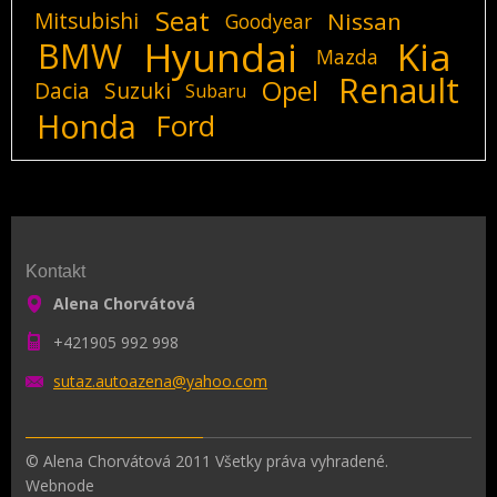
Seat
Mitsubishi
Nissan
Goodyear
Hyundai
Kia
BMW
Mazda
Renault
Opel
Dacia
Suzuki
Subaru
Honda
Ford
Kontakt
Alena Chorvátová
+421905 992 998
sutaz.au
toazena@
yahoo.co
m
© Alena Chorvátová 2011 Všetky práva vyhradené.
Webnode