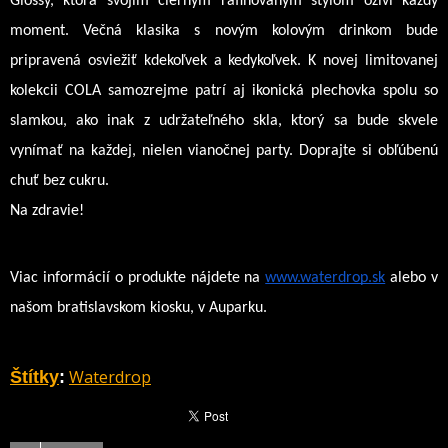
Glossy, ktorá svojím čiernym rafinovaným štýlom oživí každý 
moment. Večná klasika s novým kolovým drinkom bude 
pripravená osviežiť kdekoľvek a kedykoľvek. K novej limitovanej 
kolekcii COLA samozrejme patrí aj ikonická plechovka spolu so 
slamkou, ako inak z udržateľného skla, ktorý sa bude skvele 
vynímať na každej, nielen vianočnej party. Doprajte si obľúbenú 
chuť bez cukru. 
Na zdravie!
Viac informácií o produkte 
nájdete na 
www.waterdrop.sk
 alebo v 
našom bratislavskom kiosku, v Auparku.
Waterdrop
Štítky
: