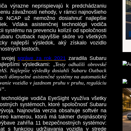
iča výrazne neprispievajú k predchádzaniu
niu závažnosti nehody, v rámci najnovšieho
uro NCAP už nemožno dosiahnuť najlepšie
čiek. Vďaka asistenčnej technológii vodiča
i systému na prevenciu kolízií od spoločnosti
ubaru Outback najvyššie skóre vo všetkých
cky najlepší výsledok, aký získalo vozidlo
ostných testoch.
 svojej
správe za rok 2021
zaradila Subaru
jlepšími výsledkami: „
Testy odhalili obrovské
DAS. Najlepšie výsledky dosiahli Subaru Outback
peli dômyselné asistenčné systémy na automatické
vanie vozidla v jazdnom pruhu v pruhu, reguláciu
ti“
.
j technológie vodiča EyeSight využíva všetky
nostných systémoch, ktoré spoločnosť Subaru
voja. Najnovšia verzia obsahuje softvér na
ereo kamerou, ktorá má takmer dvojnásobný
 výbave zahŕňa 11 bezpečnostných systémov:
at s funkciou udržiavania vozidla v strede