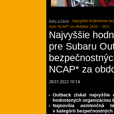
Auto a žena
Najvyššie hodnotenie be
Euro NCAP* za obdobie 2020 – 2021
Najvyššie hodn
pre Subaru Ou
bezpečnostnýc
NCAP* za obdo
28.01.2022 10:14
Outback získal najvyššie 
hodnotených organizáciou
Najnovšia asistenčná t
v kategórii bezpečnostných