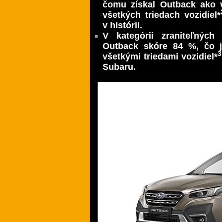
čomu získal Outback ako v
všetkých triedach vozidiel*
v histórii.
V kategórii zraniteľných
Outback skóre 84 %, čo j
3
všetkými triedami vozidiel*
Subaru.