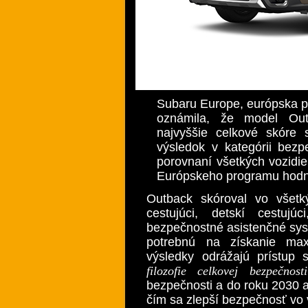
Subaru Europe, európska p
oznámila, že model Out
najvyššie celkové skóre 
výsledok v kategórii bezp
porovnaní všetkých vozidi
Európskeho programu hodn
Outback skóroval vo všetký
cestujúci, detskí cestujúc
bezpečnostné asistenčné sys
potrebnú na získanie maxi
výsledky odrážajú prístup 
filozofie
celkovej bezpečnosti
bezpečnosti a do roku 2030 
čím sa zlepší bezpečnosť vo 