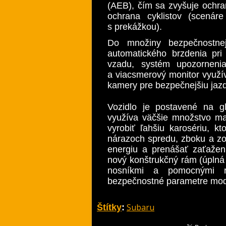
(AEB), čím sa zvyšuje ochra
ochrana cyklistov (scenár
s prekážkou).
Do množiny bezpečnostne
automatického brzdenia pri 
vzadu, systém upozornenia
a viacsmerový monitor využí
kamery pre bezpečnejšiu jaz
Vozidlo je postavené na g
využíva väčšie množstvo ma
vyrobiť ľahšiu karosériu, k
nárazoch spredu, zboku a zo
energiu a prenášať zaťaženi
nový konštrukčný rám (úplná
nosníkmi a pomocnými r
bezpečnostné parametre model
Subaru
Štítky
: