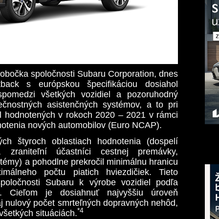
obočka spoločnosti Subaru Corporation, dnes
back s európskou špecifikáciou dosiahol
spomedzi všetkých vozidiel a pozoruhodný
ečnostných asistenčných systémov, a to pri
el hodnotených v rokoch 2020 – 2021 v rámci
otenia nových automobilov (Euro NCAP).
ch štyroch oblastiach hodnotenia (dospelí
i, zraniteľní účastníci cestnej premávky,
témy) a pohodlne prekročil minimálnu hranicu
málneho počtu piatich hviezdičiek. Tieto
spoločnosti Subaru k výrobe vozidiel podľa
. Cieľom je dosiahnuť najvyššiu úroveň
aj nulový počet smrteľných dopravných nehôd,
*4
všetkých situáciách.