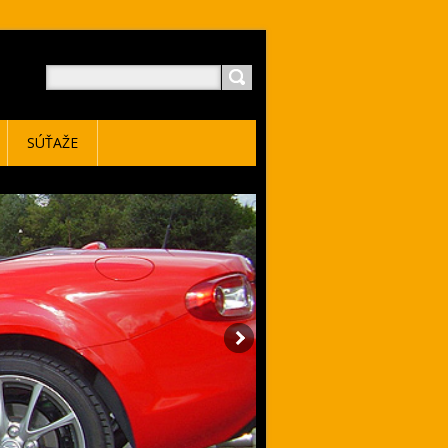
SÚŤAŽE