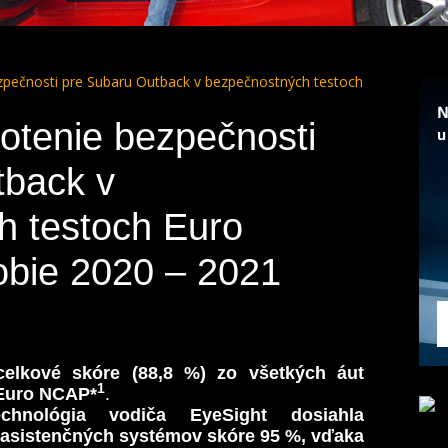
zpečnosti pre Subaru Outback v bezpečnostných testoch
otenie bezpečnosti
tback v
h testoch Euro
bie 2020 – 2021
celkové skóre (88,8 %) zo všetkých áut
1
 Euro NCAP*
.
echnológia vodiča EyeSight dosiahla
 asistenčných systémov skóre 95 %, vďaka