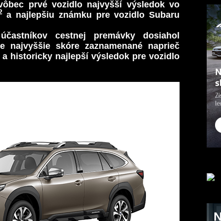
ôbec prvé vozidlo najvyšší výsledok vo
2
a najlepšiu známku pre vozidlo Subaru
 účastníkov cestnej premávky dosiahol
e najvyššie skóre zaznamenané naprieč
a historicky najlepší výsledok pre vozidlo