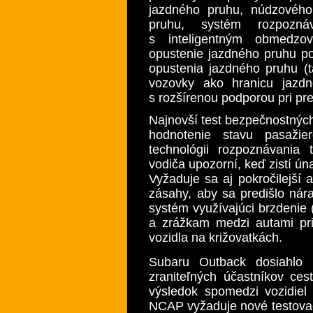
jazdného pruhu, núdzového
pruhu, systém rozpoznáv
s inteligentným obmedzo
opustenie jazdného pruhu po
opustenia jazdného pruhu (t
vozovky ako hranicu jazdn
s rozšírenou podporou pri p
Najnovší test bezpečnostnýc
hodnotenie stavu pasaži
technológii rozpoznávania 
vodiča upozorní, keď zistí ú
Vyžaduje sa aj pokročilejší a
zásahy, aby sa predišlo nár
systém využívajúci brzdenie 
a zrážkam medzi autami pri
vozidla na križovatkách.
Subaru Outback dosiahlo n
zraniteľných účastníkov ces
výsledok spomedzi vozidie
NCAP vyžaduje nové testova