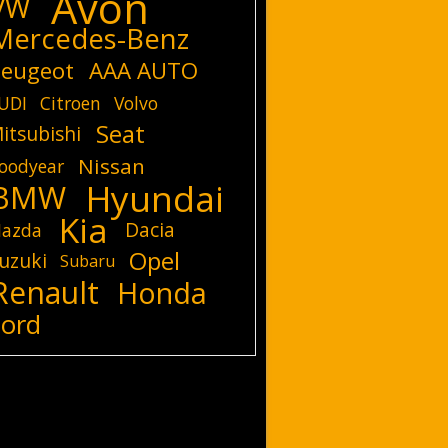
Avon
VW
Mercedes-Benz
eugeot
AAA AUTO
UDI
Citroen
Volvo
Seat
itsubishi
Nissan
oodyear
Hyundai
BMW
Kia
Dacia
azda
Opel
uzuki
Subaru
Renault
Honda
Ford