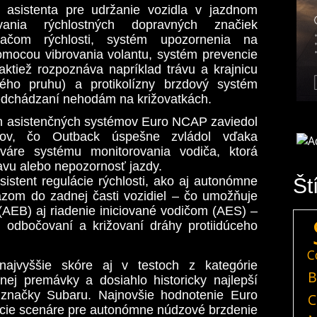
 asistenta pre udržanie vozidla v jazdnom
ania rýchlostných dopravných značiek
vačom rýchlosti, systém upozornenia na
mocou vibrovania volantu, systém prevencie
aktiež rozpoznáva napríklad trávu a krajnicu
ého pruhu) a protikolízny brzdový systém
redchádzaní nehodám na križovatkách.
h asistenčných systémov Euro NCAP zaviedol
erov, čo Outback úspešne zvládol vďaka
tváre systému monitorovania vodiča, ktorá
navu alebo nepozornosť jazdy.
sistent regulácie rýchlosti, ako aj autonómne
Št
azom do zadnej časti vozidiel – čo umožňuje
(AEB) aj riadenie iniciované vodičom (AES) –
 odbočovaní a križovaní dráhy protiidúceho
C
ajvyššie skóre aj v testoch z kategórie
B
tnej premávky a dosiahlo historicky najlepší
l značky Subaru.
Najnovšie hodnotenie Euro
C
cie scenáre pre autonómne núdzové brzdenie