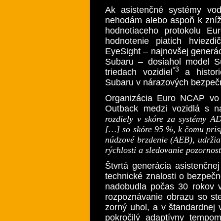
Ak asistenčné systémy vod
nehodám alebo aspoň k zníže
hodnotiaceho protokolu E
hodnotenie piatich hviezdi
EyeSight – najnovšej generáci
Subaru – dosiahol model S
*3
triedach vozidiel
a histori
Subaru v nárazových bezpečn
Organizácia Euro NCAP vo
Outback medzi vozidlá s na
rozdiely v skóre za systémy A
[…] so skóre 95 %, k čomu pris
núdzové brzdenie (AEB), udržia
rýchlosti a sledovanie pozornos
Štvrtá generácia asistenčne
technické znalosti o bezpeč
nadobudla počas 30 rokov vý
rozpoznávanie obrazu so st
zorný uhol, a v štandardnej
pokročilý adaptívny tempom