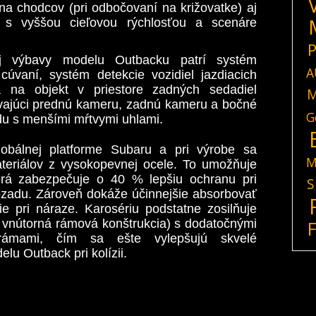
na chodcov (pri odbočovaní na križovatke) aj
e s vyššou cieľovou rýchlosťou a scenáre
P
j výbavy modelu Outbacku patrí systém
A
cúvaní, systém detekcie vozidiel jazdiacich
 na objekt v priestore zadných sedadiel
M
vajúci prednú kameru, zadnú kameru a bočné
G
du s menšími mŕtvymi uhlami.
lobálnej platforme Subaru a pri výrobe sa
M
teriálov z vysokopevnej ocele. To umožňuje
torá zabezpečuje o 40 % lepšiu ochranu pri
S
zadu. Zároveň dokáže účinnejšie absorbovať
e pri náraze. Karosériu podstatne zosilňuje
 vnútorná rámová konštrukcia) s dodatočnými
ámami, čím sa ešte vylepšujú skvelé
u Outback pri kolízii.