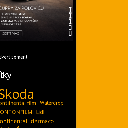
ítky
Skoda
ontiinental film
Waterdrop
ONTONFILM
Lidl
ontinental
dermacol