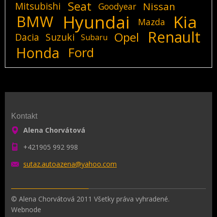
Seat
Mitsubishi
Nissan
Goodyear
Hyundai
Kia
BMW
Mazda
Renault
Opel
Dacia
Suzuki
Subaru
Honda
Ford
Kontakt
Alena Chorvátová
+421905 992 998
sutaz.au
toazena@
yahoo.co
m
© Alena Chorvátová 2011 Všetky práva vyhradené.
Webnode