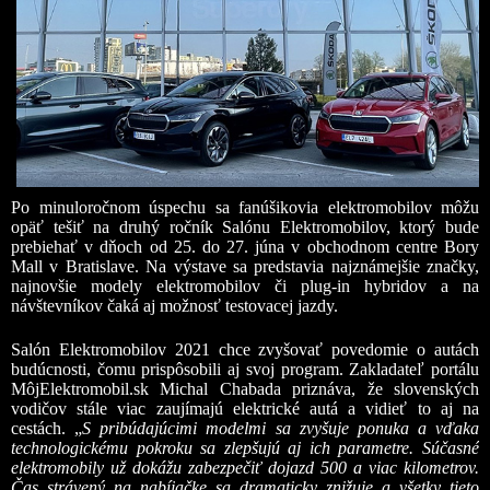
Po minuloročnom úspechu sa fanúšikovia elektromobilov môžu
opäť tešiť na druhý ročník Salónu Elektromobilov, ktorý bude
prebiehať v dňoch od 25. do 27. júna v obchodnom centre Bory
Mall v Bratislave. Na výstave sa predstavia najznámejšie značky,
najnovšie modely elektromobilov či plug-in hybridov a na
návštevníkov čaká aj možnosť testovacej jazdy.
Salón Elektromobilov 2021 chce zvyšovať povedomie o autách
budúcnosti, čomu prispôsobili aj svoj program. Zakladateľ portálu
MôjElektromobil.sk Michal Chabada priznáva, že slovenských
vodičov stále viac zaujímajú elektrické autá a vidieť to aj na
cestách. „
S pribúdajúcimi modelmi sa zvyšuje ponuka a vďaka
technologickému pokroku sa zlepšujú aj ich parametre. Súčasné
elektromobily už dokážu zabezpečiť dojazd 500 a viac kilometrov.
Čas strávený na nabíjačke sa dramaticky znižuje a všetky tieto