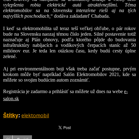
vylepšenia robia elektrické autá atraktívnejšími. Téma
elektromobilov sa na Slovensku intenzívne rieši aj na tých
najvyšších poschodiach,
“ dodáva zakladateľ Chabada.
I keď sa elektromobilita už teraz teší veľkej obľube, o pár rokov
bude na Slovensku naozaj témou číslo jeden. Silné postavenie totiž
naznačuje aj Plán obnovy, podľa ktorého pôjde do budovania
infraštruktúry nabíjacích a vodíkových čerpacích staníc až 50
miliónov eur. Je teda len otázkou času, kedy budú cesty úplne
zelené.
Aj pri environmentálnom boji však treba začať postupne, prvým
krokom môže byť napríklad Salón Elektromobilov 2021, kde sa
môžete so svojim budúcim autom zoznámiť.
Registrácia je zadarmo a prihlásiť sa môžete už dnes na webe
e-
salon.sk
elektomobil
Štítky
: