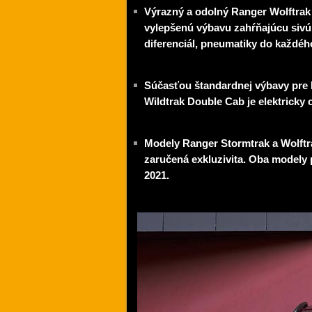
Výrazný a odolný Ranger Wolftrak 
vylepšenú výbavu zahŕňajúcu siv
diferenciál, pneumatiky do každého
Súčasťou štandardnej výbavy pre R
Wildtrak Double Cab je elektricky 
Modely Ranger Stormtrak a Wolft
zaručená exkluzivita. Oba modely
2021.