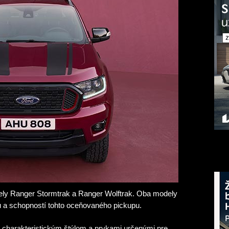
ely Ranger Stormtrak a Ranger Wolftrak. Oba modely
lu a schopností tohto oceňovaného pickupu.
 charakteristickým štýlom a prvkami určenými pre