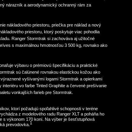
dný nárazník a aerodynamický ochranný rám za
ie nákladového priestoru, priečka pre náklad a nový
nákladového priestoru, ktorý poskytuje viac pohodlia
ákladu. Ranger Stormtrak si zachováva aj užitočné
 príves s maximálnou hmotnosťou 3 500 kg, rovnako ako
onaľuje výbavu o prémiovú špecifikáciu a praktické
tormtrak sú čalúnené rovnakou elastickou kožou ako
zvýraznené vyšívanými logami Stormtrak a opierkami
interiéru vo farbe Tinted Graphite a červené prešívanie
aletu vonkajších farieb pre Stormtrak.
íkov, ktorí požadujú spoľahlivé schopnosti v teréne
ak vychádza z modelového radu Ranger XLT a poháňa ho
ue s výkonom 170 koní. Na výber je šesťstupňová
1
cká prevodovka.