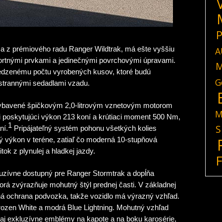
P
A
a z prémiového radu Ranger Wildtrak, má ešte vyššiu
rtnými prvkami a jedinečnými povrchovými úpravami.
M
edzenému počtu vyrobených kusov, ktoré budú
G
iestrannými sedadlami vzadu.
ybavené špičkovým 2,0-litrovým vznetovým motorom
M
 poskytujúci výkon 213 koní a krútiaci moment 500 Nm,
1
S
ní.
Pripájateľný systém pohonu všetkých kolies
ý výkon v teréne, zatiaľ čo moderná 10-stupňová
ok z plynulej a hladkej jazdy.
uzívne dostupný pre Ranger Stormtrak a dopĺňa
rá zvýrazňuje mohutný štýl prednej časti. V základnej
ná ochrana podvozka, takže vozidlo má výrazný vzhľad.
a Frozen White a modrá Blue Lightning. Mohutný vzhľad
aj exkluzívne emblémy na kapote a na boku karosérie,