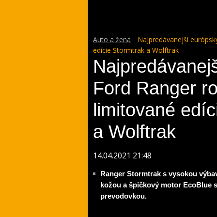
Auto a žena
Najpredávanejší európsky
edície Stormtrak a Wolftrak
Najpredávanejš
Ford Ranger ro
limitované edíc
a Wolftrak
14.04.2021 21:48
Ranger Stormtrak s vysokou výbav
kožou a špičkový motor EcoBlue 
prevodovkou.