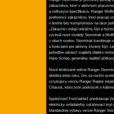
zákazníkov, ktorí v aktívnom pracovn
a veľkorysú špecifikáciu. Ranger Wolft
preferencií zákazníkov, ktorí pracujú
v teréne bez kompromisov na úkor poho
„
Zákazníci milujú odvážny štýl a húže
vyvinuli nové modely Stormtrak a Wolftr
z oboch svetov. Stormtrak kombinuje 
a funkciami pre aktívny životný štýl, 
pohodlne odviezť majiteľa ďaleko mimo 
Hans Schep, generálny riaditeľ úžitkový
Nové limitované edície Ranger Stormtr
októbra tohto roku, čím sa rozšíri oc
vzrušujúcu verziu Ranger Raptor inšpi
Chassis, ktorú tvorí podvozok s kabíno
Spoločnosť Ford taktiež predstavuje ž
elektricky ovládateľný zaťahovací kryt
štandardnej výbavy verzie Ranger Stor