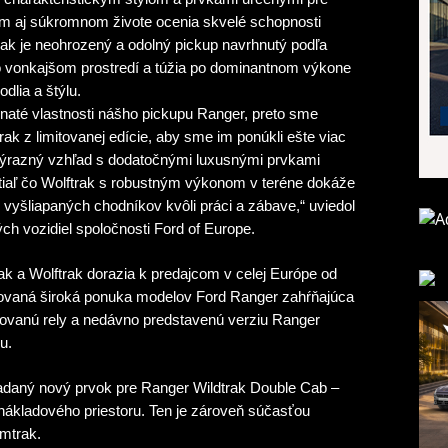
om aj súkromnom živote ocenia skvelé schopnosti
rak je neohrozený a odolný pickup navrhnutý podľa
 vo vonkajšom prostredí a túžia po dominantnom výkone
dlia a štýlu.
vnaté vlastnosti nášho pickupu Ranger, preto sme
ak z limitovanej edície, aby sme im ponúkli ešte viac
výrazný vzhľad s dodatočnými luxusnými prvkami
zatiaľ čo Wolftrak s robustným výkonom v teréne dokáže
vyšliapaných chodníkov kvôli práci a zábave,“ uviedol
ch vozidiel spoločnosti Ford of Europe.
ak a Wolftrak dorazia k predajcom v celej Európe od
eňovaná široká ponuka modelov Ford Ranger zahŕňajúca
rovanú rely a nedávno predstavenú verziu Ranger
u.
iadaný nový prvok pre Ranger Wildtrak Double Cab –
 nákladového priestoru. Ten je zároveň súčasťou
mtrak.