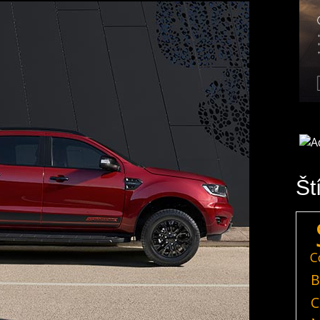
Št
C
B
C