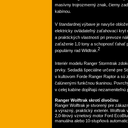
masívny trojrozmerný znak, čierny za
kabínou.
V štandardnej výbave je navyše obložen
elektricky ovládateľný zaťahovací kryt 
a praktických vlastností pri prevoze n
zaťaženie 1,0 tony a schopnosť ťahať
2
populárny rad Wildtrak.
Interiér modelu Ranger Stormtrak zdok
prvky. Sedadlá špeciálne určené pre S
v kultovom Forde Ranger Raptor a sú 
čalúnenými funkčnou tkaninou. Povrchy 
v celej kabíne dopĺňajú nezameniteľnú p
Ranger Wolftrak skrotí divočinu
Ranger Wolftrak je stvorený pre zákazn
a výrazný, praktický exteriér. Wolftr
2,0-litrový vznetový motor Ford EcoBl
manuálna alebo 10-stupňová automati