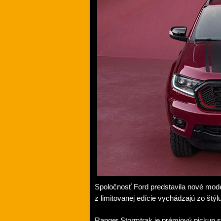
Spoločnosť Ford predstavila nové mod
z limitovanej edície vychádzajú zo štý
Ranger Stormtrak je prémiový pickup s