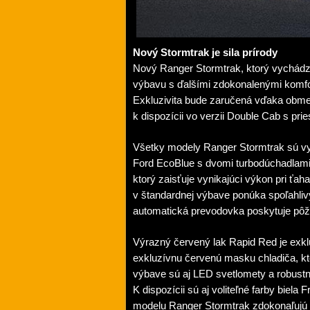
Nový Stormtrak je sila prírody
Nový Ranger Stormtrak, ktorý vychádz
výbavu s ďalšími zdokonalenými komfo
Exkluzivita bude zaručená vďaka obm
k dispozícii vo verzii Double Cab s pr
Všetky modely Ranger Stormtrak sú v
Ford EcoBlue s dvomi turbodúchadlami
ktorý zaisťuje vynikajúci výkon pri ťaha
v štandardnej výbave ponúka spoľahliv
automatická prevodovka poskytuje pôžit
Výrazný červený lak Rapid Red je exkl
exkluzívnu červenú masku chladiča, kto
výbave sú aj LED svetlomety a robust
K dispozícii sú aj voliteľné farby biel
modelu Ranger Stormtrak zdokonaľujú 