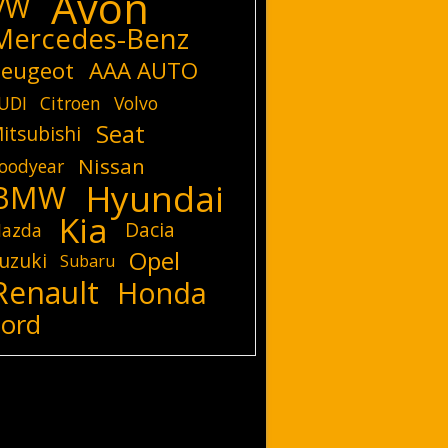
Avon
VW
Mercedes-Benz
eugeot
AAA AUTO
UDI
Citroen
Volvo
Seat
itsubishi
Nissan
oodyear
Hyundai
BMW
Kia
Dacia
azda
Opel
uzuki
Subaru
Renault
Honda
Ford