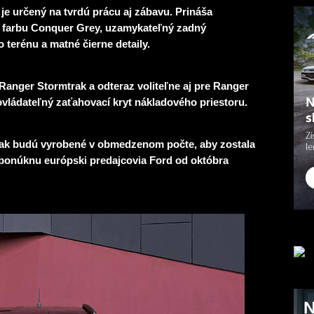
je určený na tvrdú prácu aj zábavu. Prináša
ú farbu Conquer Grey, uzamykateľný zadný
 terénu a matné čierne detaily.
anger Stormtrak a odteraz voliteľne aj pre Ranger
ovládateľný zaťahovací kryt nákladového priestoru.
rak budú vyrobené v obmedzenom počte, aby zostala
 ponúknu európski predajcovia Ford od októbra