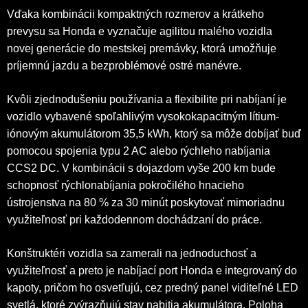
Vďaka kombinácii kompaktných rozmerov a krátkeho
prevysu sa Honda e vyznačuje agilitou malého vozidla
novej generácie do mestskej premávky, ktorá umožňuje
príjemnú jazdu a bezproblémové ostré manévre.
Kvôli zjednodušeniu používania a flexibilite pri nabíjaní je
vozidlo vybavené spoľahlivým vysokokapacitným lítium-
iónovým akumulátorom 35,5 kWh, ktorý sa môže dobíjať buď
pomocou spojenia typu 2 AC alebo rýchleho nabíjania
CCS2 DC. V kombinácii s dojazdom vyše 200 km bude
schopnosť rýchlonabíjania pokročilého hnacieho
ústrojenstva na 80 % za 30 minút poskytovať mimoriadnu
využiteľnosť pri každodennom dochádzaní do práce.
Konštruktéri vozidla sa zamerali na jednoduchosť a
využiteľnosť a preto je nabíjací port Honda e integrovaný do
kapoty, pričom ho osvetľujú, cez predný panel viditeľné LED
svetlá, ktoré zvýrazňujú stav nabitia akumulátora. Poloha