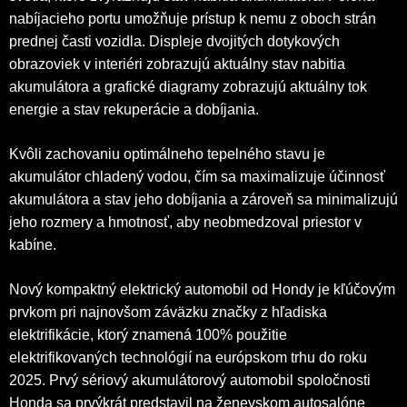
nabíjacieho portu umožňuje prístup k nemu z oboch strán
prednej časti vozidla. Displeje dvojitých dotykových
obrazoviek v interiéri zobrazujú aktuálny stav nabitia
akumulátora a grafické diagramy zobrazujú aktuálny tok
energie a stav rekuperácie a dobíjania.
Kvôli zachovaniu optimálneho tepelného stavu je
akumulátor chladený vodou, čím sa maximalizuje účinnosť
akumulátora a stav jeho dobíjania a zároveň sa minimalizujú
jeho rozmery a hmotnosť, aby neobmedzoval priestor v
kabíne.
Nový kompaktný elektrický automobil od Hondy je kľúčovým
prvkom pri najnovšom záväzku značky z hľadiska
elektrifikácie, ktorý znamená 100% použitie
elektrifikovaných technológií na európskom trhu do roku
2025. Prvý sériový akumulátorový automobil spoločnosti
Honda sa prvýkrát predstavil na ženevskom autosalóne