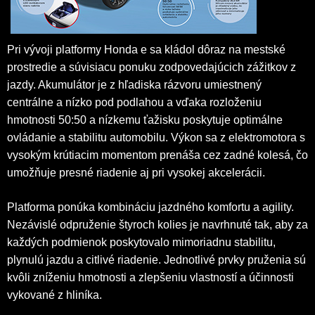
Pri vývoji platformy Honda e sa kládol dôraz na mestské
prostredie a súvisiacu ponuku zodpovedajúcich zážitkov z
jazdy. Akumulátor je z hľadiska rázvoru umiestnený
centrálne a nízko pod podlahou a vďaka rozloženiu
hmotnosti 50:50 a nízkemu ťažisku poskytuje optimálne
ovládanie a stabilitu automobilu. Výkon sa z elektromotora s
vysokým krútiacim momentom prenáša cez zadné kolesá, čo
umožňuje presné riadenie aj pri vysokej akcelerácii.
Platforma ponúka kombináciu jazdného komfortu a agility.
Nezávislé odpruženie štyroch kolies je navrhnuté tak, aby za
každých podmienok poskytovalo mimoriadnu stabilitu,
plynulú jazdu a citlivé riadenie. Jednotlivé prvky pruženia sú
kvôli zníženiu hmotnosti a zlepšeniu vlastností a účinnosti
vykované z hliníka.