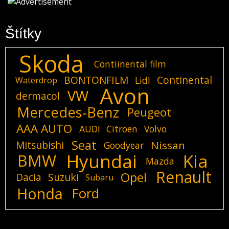
Štítky
Skoda
Contiinental film
BONTONFILM
Continental
Lidl
Waterdrop
Avon
VW
dermacol
Mercedes-Benz
Peugeot
AAA AUTO
AUDI
Citroen
Volvo
Seat
Mitsubishi
Nissan
Goodyear
Hyundai
Kia
BMW
Mazda
Renault
Opel
Dacia
Suzuki
Subaru
Honda
Ford