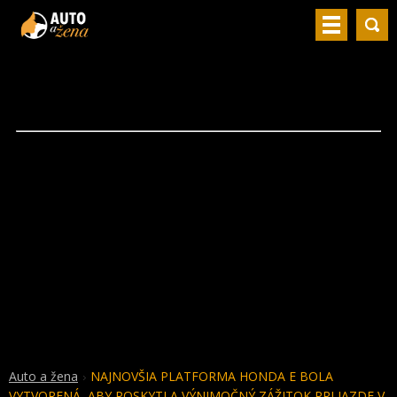
Auto a žena
NAJNOVŠIA PLATFORMA HONDA E BOLA
VYTVORENÁ, ABY POSKYTLA VÝNIMOČNÝ ZÁŽITOK PRI JAZDE V