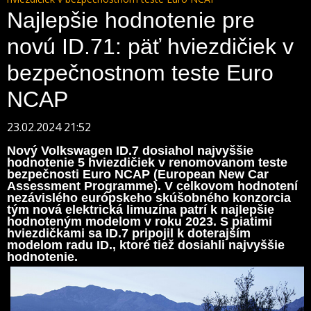
Najlepšie hodnotenie pre
novú ID.71: päť hviezdičiek v
bezpečnostnom teste Euro
NCAP
23.02.2024 21:52
Nový Volkswagen ID.7 dosiahol najvyššie
hodnotenie 5 hviezdičiek v renomovanom teste
bezpečnosti Euro NCAP (European New Car
Assessment Programme). V celkovom hodnotení
nezávislého európskeho skúšobného konzorcia
tým nová elektrická limuzína patrí k najlepšie
hodnoteným modelom v roku 2023. S piatimi
hviezdičkami sa ID.7 pripojil k doterajším
modelom radu ID., ktoré tiež dosiahli najvyššie
hodnotenie.