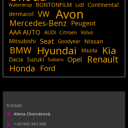
BONTONFILM
Continental
Lidl
Waterdrop
Avon
VW
dermacol
Mercedes-Benz
Peugeot
AAA AUTO
AUDI
Citroen
Volvo
Seat
Mitsubishi
Nissan
Goodyear
Hyundai
Kia
BMW
Mazda
Renault
Opel
Dacia
Suzuki
Subaru
Honda
Ford
Kontakt
Alena Chorvátová
+421905 992 998