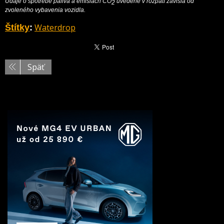
Údaje o spotrebe paliva a emisiách CO
uvedené v rozpätí závisia od
2
zvoleného vybavenia vozidla.
Waterdrop
Štítky
:
Späť