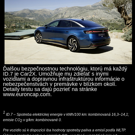
Ďalšou bezpečnostnou technológiu, ktorú má každý
ID.7 je Car2X. Umožňuje mu zdieľať s inými
vozidlami a dopravnou infraštruktúrou informácie o
nebezpečenstvách v premávke v blízkom okolí.
Detaily testu sa dajú pozrieť na stránke
www.euroncap.com.
1
ID.7 – Spotreba elektrickej energie v kWh/100 km: kombinovaná 16,3–14,1;
emisie CO
v g/km: kombinované 0.
2
Pre vozidlo sú k dispozícii iba hodnoty spotreby paliva a emisií podľa WLTP.