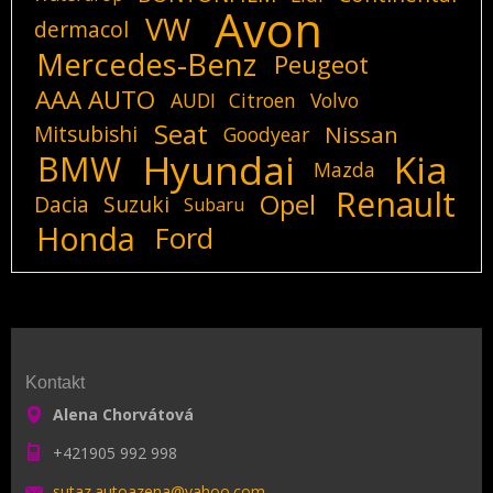
Avon
VW
dermacol
Mercedes-Benz
Peugeot
AAA AUTO
AUDI
Citroen
Volvo
Seat
Mitsubishi
Nissan
Goodyear
Hyundai
Kia
BMW
Mazda
Renault
Opel
Dacia
Suzuki
Subaru
Honda
Ford
Kontakt
Alena Chorvátová
+421905 992 998
sutaz.au
toazena@
yahoo.co
m