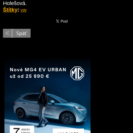
Holešová.
vw
Štítky
:
Späť