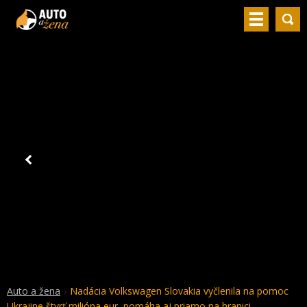
Auto a žena
Nadácia Volkswagen Slovakia vyčlenila na pomoc
Ukrajine štvrť milióna eur, pomáha aj priamo na hranici