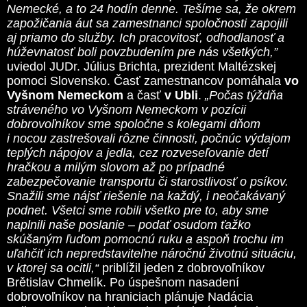
Nemecké, a to 24 hodín denne. Tešíme sa, že okrem
zapožičania áut sa zamestnanci spoločnosti zapojili
aj priamo do služby. Ich pracovitosť, odhodlanosť a
húževnatosť boli povzbudením pre nás všetkých,”
uviedol JUDr. Július Brichta, prezident Maltézskej
pomoci Slovensko. Časť zamestnancov pomáhala
vo
Vyšnom Nemeckom
a časť
v Ubli
.
„Počas týždňa
stráveného vo Vyšnom Nemeckom v pozícii
dobrovoľníkov sme spoločne s kolegami dňom
i nocou zastrešovali rôzne činnosti, počnúc výdajom
teplých nápojov a jedla, cez rozveseľovanie detí
hračkou a milým slovom až po prípadné
zabezpečovanie transportu či starostlivosť o psíkov.
Snažili sme nájsť riešenie na každý, i neočakávaný
podnet. Všetci sme robili všetko pre to, aby sme
naplnili naše poslanie – podať osudom ťažko
skúšaným ľuďom pomocnú ruku a aspoň trochu im
uľahčiť ich nepredstaviteľne náročnú životnú situáciu,
v ktorej sa ocitli,“
priblížil jeden z dobrovoľníkov
Brětislav Chmelík. Po úspešnom nasadení
dobrovoľníkov na hraniciach plánuje Nadácia