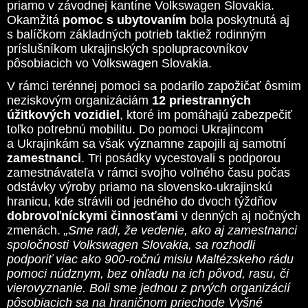
priamo v závodnej kantíne Volkswagen Slovakia.
Okamžitá
pomoc s ubytovaním
bola poskytnutá aj
s balíčkom základných potrieb taktiež rodinným
príslušníkom ukrajinských spolupracovníkov
pôsobiacich vo Volkswagen Slovakia.
V rámci terénnej pomoci sa podarilo zapožičať ôsmim
neziskovým organizáciám
12 priestranných
úžitkových vozidiel
, ktoré im pomáhajú zabezpečiť
toľko potrebnú mobilitu. Do pomoci Ukrajincom
a Ukrajinkám sa však významne zapojili aj samotní
zamestnanci
. Tri posádky vycestovali s podporou
zamestnávateľa v rámci svojho voľného času počas
odstávky výroby priamo na slovensko-ukrajinskú
hranicu, kde strávili od jedného do dvoch týždňov
dobrovoľníckymi činnosťami
v denných aj nočných
zmenách.
„Sme radi, že vedenie, ako aj zamestnanci
spoločnosti Volkswagen Slovakia, sa rozhodli
podporiť viac ako 900-ročnú misiu Maltézskeho rádu
pomoci núdznym, bez ohľadu na ich pôvod, rasu, či
vierovyznanie. Boli sme jednou z prvých organizácií
pôsobiacich sa na hraničnom priechode Vyšné