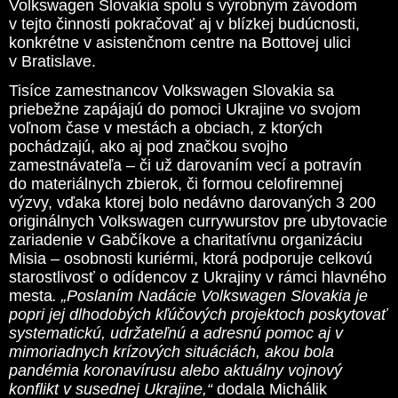
Volkswagen Slovakia spolu s výrobným závodom
v tejto činnosti pokračovať aj v blízkej budúcnosti,
konkrétne v asistenčnom centre na Bottovej ulici
v Bratislave.
Tisíce zamestnancov Volkswagen Slovakia sa
priebežne zapájajú do pomoci Ukrajine vo svojom
voľnom čase v mestách a obciach, z ktorých
pochádzajú, ako aj pod značkou svojho
zamestnávateľa – či už darovaním vecí a potravín
do materiálnych zbierok, či formou celofiremnej
výzvy, vďaka ktorej bolo nedávno darovaných 3 200
originálnych Volkswagen currywurstov pre ubytovacie
zariadenie v Gabčíkove a charitatívnu organizáciu
Misia – osobnosti kuriérmi, ktorá podporuje celkovú
starostlivosť o odídencov z Ukrajiny v rámci hlavného
mesta
. „Poslaním Nadácie Volkswagen Slovakia je
popri jej dlhodobých kľúčových projektoch poskytovať
systematickú, udržateľnú a adresnú pomoc aj v
mimoriadnych krízových situáciách, akou bola
pandémia koronavírusu alebo aktuálny vojnový
konflikt v susednej Ukrajine,“
dodala Michálik