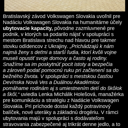
Bratislavský závod Volkswagen Slovakia uvoľnil pre
Nadáciu Volkswagen Slovakia na humanitárne účely
ubytovacie kapacity,
pôvodne zazmluvnené pre
podnik, v ktorých sa podarilo nájsť v spolupráci s
mestom Bratislava strechu nad hlavou pre takmer
stovku odídencov z Ukrajiny
. „Prichádzajú k nám
najmä ženy s deťmi a starší ľudia, ktorí kvôli vojne
museli opustiť svoje domovy a často aj rodiny.
Snažíme sa im poskytnúť pocit istoty a bezpečia
a zároveň podať pomocnú ruku pri začlenení sa do
bežného života. V spolupráci s mestskou časťou
Devínska Nová Ves a Duálnou Akadémiou
pomáhame rodinám aj s umiestnením detí do škôlok
a škôl,“
uviedla Lenka Michálik Holešová, manažérka
pre komunikáciu a stratégiu z Nadácie Volkswagen
Slovakia. Pri príchode dostal každý potravinový
balíček, nové uteráky a základnú drogériu. V rámci
ubytovania majú v spolupráci s dodávateľom
stravovania zabezpečené aj trikrát denne jedlo, a to