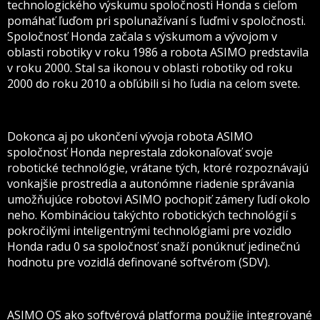
technologického výskumu spoločnosti Honda s cieľom
pomáhať ľuďom pri spolunažívaní s ľuďmi v spoločnosti.
Spoločnosť Honda začala s výskumom a vývojom v
oblasti robotiky v roku 1986 a robota ASIMO predstavila
v roku 2000. Stal sa ikonou v oblasti robotiky od roku
2000 do roku 2010 a obľúbili si ho ľudia na celom svete.
Dokonca aj po ukončení vývoja robota ASIMO
spoločnosť Honda neprestala zdokonaľovať svoje
robotické technológie, vrátane tých, ktoré rozpoznávajú
vonkajšie prostredia a autonómne riadenie správania
umožňujúce robotovi ASIMO pochopiť zámery ľudí okolo
neho. Kombináciou takýchto robotických technológií s
pokročilými inteligentnými technológiami pre vozidlo
Honda radu 0 sa spoločnosť snaží ponúknuť jedinečnú
hodnotu pre vozidlá definované softvérom (SDV).
ASIMO OS ako softvérová platforma použije integrované