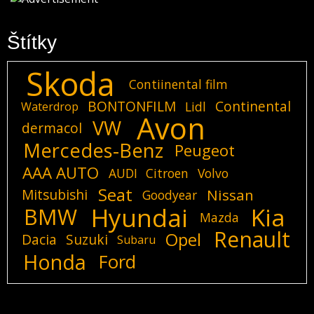
Štítky
Skoda
Contiinental film
BONTONFILM
Continental
Lidl
Waterdrop
Avon
VW
dermacol
Mercedes-Benz
Peugeot
AAA AUTO
AUDI
Citroen
Volvo
Seat
Mitsubishi
Nissan
Goodyear
Hyundai
Kia
BMW
Mazda
Renault
Opel
Dacia
Suzuki
Subaru
Honda
Ford