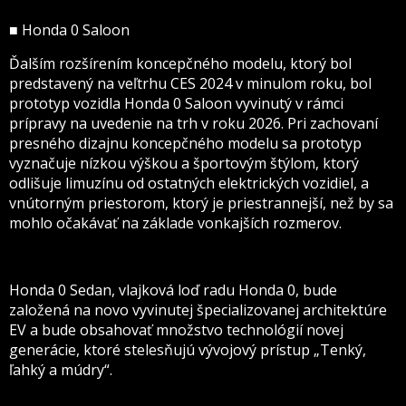
■ Honda 0 Saloon
Ďalším rozšírením koncepčného modelu, ktorý bol
predstavený na veľtrhu CES 2024 v minulom roku, bol
prototyp vozidla Honda 0 Saloon vyvinutý v rámci
prípravy na uvedenie na trh v roku 2026. Pri zachovaní
presného dizajnu koncepčného modelu sa prototyp
vyznačuje nízkou výškou a športovým štýlom, ktorý
odlišuje limuzínu od ostatných elektrických vozidiel, a
vnútorným priestorom, ktorý je priestrannejší, než by sa
mohlo očakávať na základe vonkajších rozmerov.
Honda 0 Sedan, vlajková loď radu Honda 0, bude
založená na novo vyvinutej špecializovanej architektúre
EV a bude obsahovať množstvo technológií novej
generácie, ktoré stelesňujú vývojový prístup „Tenký,
ľahký a múdry“.