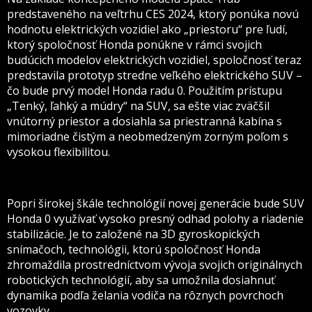
predstaveného na veľtrhu CES 2024, ktorý ponúka novú
hodnotu elektrických vozidiel ako „priestoru“ pre ľudí,
ktorý spoločnosť Honda ponúkne v rámci svojich
budúcich modelov elektrických vozidiel, spoločnosť teraz
predstavila prototyp stredne veľkého elektrického SUV –
čo bude prvý model Honda radu 0. Použitím prístupu
„Tenký, ľahký a múdry“ na SUV, sa ešte viac zväčšil
vnútorný priestor a dosiahla sa priestranná kabína s
mimoriadne čistým a neobmedzeným zorným poľom s
vysokou flexibilitou.
Popri širokej škále technológií novej generácie bude SUV
Honda 0 využívať vysoko presný odhad polohy a riadenie
stabilizácie. Je to založené na 3D gyroskopických
snímačoch, technológii, ktorú spoločnosť Honda
zhromaždila prostredníctvom vývoja svojich originálnych
robotických technológií, aby sa umožnila dosiahnuť
dynamika podľa želania vodiča na rôznych povrchoch
vozovky.