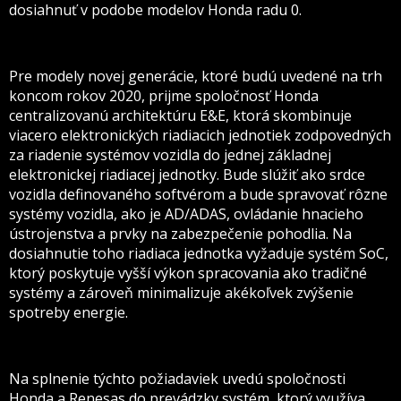
dosiahnuť v podobe modelov Honda radu 0.
Pre modely novej generácie, ktoré budú uvedené na trh
koncom rokov 2020, prijme spoločnosť Honda
centralizovanú architektúru E&E, ktorá skombinuje
viacero elektronických riadiacich jednotiek zodpovedných
za riadenie systémov vozidla do jednej základnej
elektronickej riadiacej jednotky. Bude slúžiť ako srdce
vozidla definovaného softvérom a bude spravovať rôzne
systémy vozidla, ako je AD/ADAS, ovládanie hnacieho
ústrojenstva a prvky na zabezpečenie pohodlia. Na
dosiahnutie toho riadiaca jednotka vyžaduje systém SoC,
ktorý poskytuje vyšší výkon spracovania ako tradičné
systémy a zároveň minimalizuje akékoľvek zvýšenie
spotreby energie.
Na splnenie týchto požiadaviek uvedú spoločnosti
Honda a Renesas do prevádzky systém, ktorý využíva