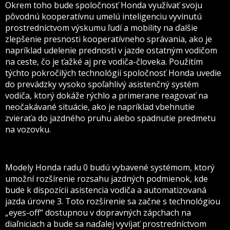
Okrem toho bude spoločnosť Honda využívať svoju
pôvodnú kooperatívnu umelú inteligenciu vyvinutú
prostredníctvom výskumu ľudí a mobility na ďalšie
zlepšenie presnosti kooperatívneho správania, ako je
napríklad udelenie prednosti v jazde ostatným vodičom
na ceste, čo je ťažké aj pre vodiča-človeka. Použitím
týchto pokročilých technológií spoločnosť Honda uvedie
do prevádzky vysoko spoľahlivý asistenčný systém
vodiča, ktorý dokáže rýchlo a primerane reagovať na
neočakávané situácie, ako je napríklad vbehnutie
zvieraťa do jazdného pruhu alebo spadnutie predmetu
na vozovku.
Modely Honda radu 0 budú vybavené systémom, ktorý
umožní rozšírenie rozsahu jazdných podmienok, kde
bude k dispozícii asistencia vodiča a automatizovaná
jazda úrovne 3. Toto rozšírenie sa začne s technológiou
„eyes-off“ dostupnou v dopravných zápchach na
diaľniciach a bude sa naďalej vyvíjať prostredníctvom