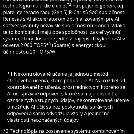
*2
technológiu multi-die chiplet
na spojenie generickej
piatej generácie radu (Gen 5) R-Car X5 SoC spoločnosti
Renesas s AI akcelerátorom optimalizovaným pre AI
softvér vyvinutý nezávisle spoločnosťou Honda. Vďaka
tejto kombinácii majú obe spoločnosti za cieľ vyvinúť
systém, ktorý dosiahne jeden z najlepších výkonov AI v
3
odvetví 2 000 TOPS*
(Sparse) s energetickou
účinnosťou 20 TOPS/W.
*1 Nekontrolované učenie je jednou z metód
strojového učenia, ktoré podporuje AI. Na rozdiel od
kontrolovaného učenia, prostredníctvom ktorého sa
AI učí správne odpovede, ktoré sa majú odvodiť z
označených vstupných údajov, nekontrolované učenie
umožňuje AI učiť sa bez poskytnutia správnych
odpovedí a samo odvodzuje vzory a jedinečné
vlastnosti neoznačených údajov.
*2 Technológia na zostavenie systému kombinovaním