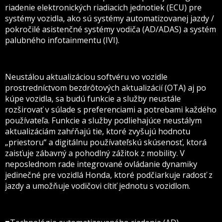
riadenie elektronických riadiacich jednotiek (ECU) pre
systémy vozidla, ako sú systémy automatizovanej jazdy /
pokročilé asistenčné systémy vodiča (AD/ADAS) a systém
palubného infotainmentu (IVI).
Neustálou aktualizáciou softvéru vo vozidle
prostredníctvom bezdrôtových aktualizácií (OTA) aj po
kúpe vozidla, sa budú funkcie a služby neustále
rozširovať v súlade s preferenciami a potrebami každého
používateľa. Funkcie a služby podliehajúce neustálym
aktualizáciám zahŕňajú tie, ktoré zvyšujú hodnotu
„priestoru“ a digitálnu používateľskú skúsenosť, ktorá
zaisťuje zábavný a pohodlný zážitok z mobility. V
neposlednom rade integrované ovládanie dynamiky
jedinečné pre vozidlá Honda, ktoré podčiarkuje radosť z
jazdy a umožňuje vodičovi cítiť jednotu s vozidlom.