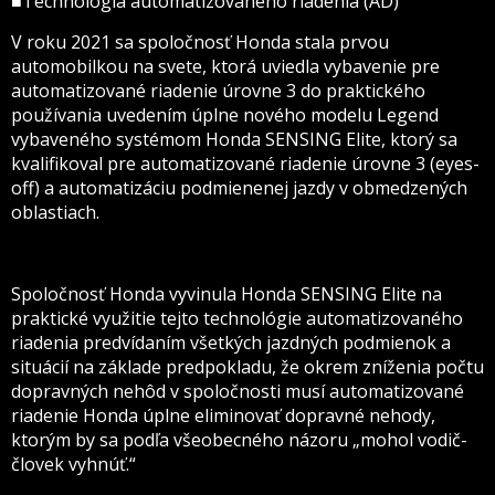
■Technológia automatizovaného riadenia (AD)
V roku 2021 sa spoločnosť Honda stala prvou
automobilkou na svete, ktorá uviedla vybavenie pre
automatizované riadenie úrovne 3 do praktického
používania uvedením úplne nového modelu Legend
vybaveného systémom Honda SENSING Elite, ktorý sa
kvalifikoval pre automatizované riadenie úrovne 3 (eyes-
off) a automatizáciu podmienenej jazdy v obmedzených
oblastiach.
Spoločnosť Honda vyvinula Honda SENSING Elite na
praktické využitie tejto technológie automatizovaného
riadenia predvídaním všetkých jazdných podmienok a
situácií na základe predpokladu, že okrem zníženia počtu
dopravných nehôd v spoločnosti musí automatizované
riadenie Honda úplne eliminovať dopravné nehody,
ktorým by sa podľa všeobecného názoru „mohol vodič-
človek vyhnúť.“