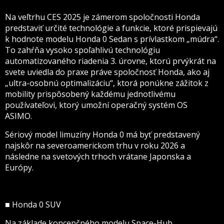
Na veľtrhu CES 2025 je zámerom spoločnosti Honda
predstaviť určité technológie a funkcie, ktoré prispievajú
k hodnote modelu Honda 0 Sedan s prívlastkom „múdra“.
To zahŕňa vysoko spoľahlivú technológiu
automatizovaného riadenia 3. úrovne, ktorú prvýkrát na
svete uviedla do praxe práve spoločnosť Honda, ako aj
„ultra-osobnú optimalizáciu“, ktorá ponúkne zážitok z
mobility prispôsobený každému jednotlivému
používateľovi, ktorý umožní operačný systém OS
ASIMO.
Sériový model limuzíny Honda 0 má byť predstavený
najskôr na severoamerickom trhu v roku 2026 a
následne na svetových trhoch vrátane Japonska a
Európy.
■ Honda 0 SUV
Na základe koncepčného modelu Space-Hub