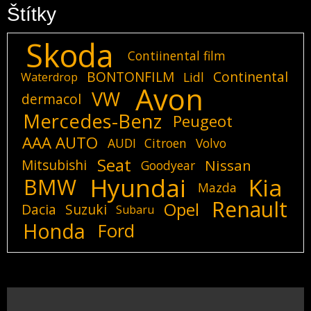
Štítky
Skoda
Contiinental film
BONTONFILM
Continental
Lidl
Waterdrop
Avon
VW
dermacol
Mercedes-Benz
Peugeot
AAA AUTO
AUDI
Citroen
Volvo
Seat
Mitsubishi
Nissan
Goodyear
Hyundai
Kia
BMW
Mazda
Renault
Opel
Dacia
Suzuki
Subaru
Honda
Ford