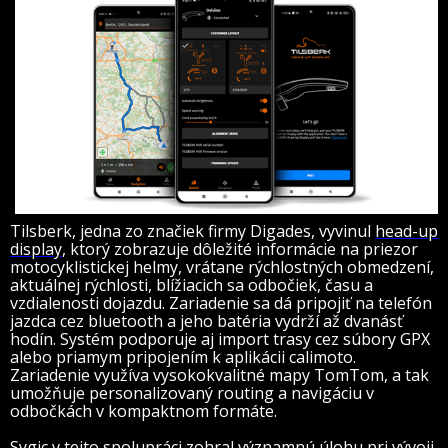
Tilsberk, jedna zo značiek firmy Digades, vyvinul
head-up
display
, ktorý zobrazuje dôležité informácie na priezor
motocyklistickej helmy, vrátane rýchlostných obmedzení,
aktuálnej rýchlosti, blížiacich sa odbočiek, času a
vzdialenosti dojazdu. Zariadenie sa dá pripojiť na telefón
jazdca cez bluetooth a jeho batéria vydrží až dvanásť
hodín. Systém podporuje aj import trasy cez súbory GPX
alebo priamym pripojením k aplikácii calimoto.
Zariadenie využíva vysokokvalitné mapy TomTom, a tak
umožňuje personalizovaný routing a navigáciu v
odbočkách v kompaktnom formáte.
Sygic v tejto spolupráci zohral významnú úlohu pri vývoji