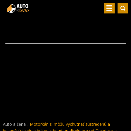
Auto a žena
Motorkári si môžu vychutnať sústredenú a
bezpečnú jazdu v helme s head-up displejom od Digadesu a