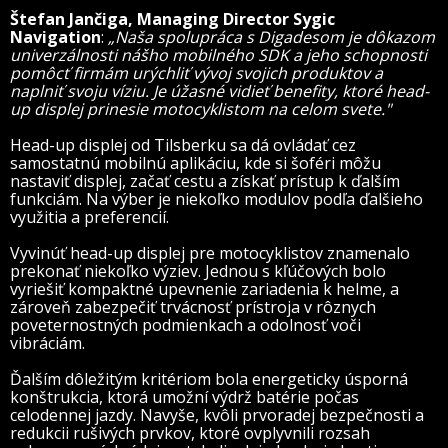
Štefan Jančiga, Managing Director Sygic
Navigation
:
„Naša spolupráca s Digadesom je dôkazom
univerzálnosti nášho mobilného SDK a jeho schopnosti
pomôcť firmám urýchliť vývoj svojich produktov a
naplniť svoju víziu. Je úžasné vidieť benefity, ktoré head-
up displej prinesie motocyklistom na celom svete."
Head-up displej od Tilsberku sa dá ovládať cez
samostatnú mobilnú aplikáciu, kde si šoféri môžu
nastaviť displej, začať cestu a získať prístup k ďalším
funkciám. Na výber je niekoľko modulov podľa ďalšieho
využitia a preferencií.
Vyvinúť head-up displej pre motocyklistov znamenalo
prekonať niekoľko výziev. Jednou s kľúčových bolo
vyriešiť kompaktné upevnenie zariadenia k helme, a
zároveň zabezpečiť trvácnosť prístroja v rôznych
poveternostných podmienkach a odolnosť voči
vibráciám.
Ďalším dôležitým kritériom bola energeticky úsporná
konštrukcia, ktorá umožní výdrž batérie počas
celodennej jazdy. Navyše, kvôli prvoradej bezpečnosti a
redukcii rušivých prvkov, ktoré ovplyvnili rozsah