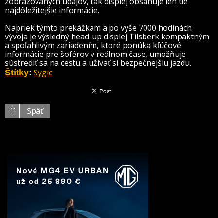
zobrazovaných údajov, tak displej obsahuje len tie
najdôležitejšie informácie.
Napriek týmto prekážkam a po vyše 7000 hodinách
vývoja je výsledný head-up displej Tilsberk kompaktným
a spoľahlivým zariadením, ktoré ponúka kľúčové
informácie pre šoférov v reálnom čase, umožňuje
sústrediť sa na cestu a užívať si bezpečnejšiu jazdu.
Sygic
Štítky
:
Späť