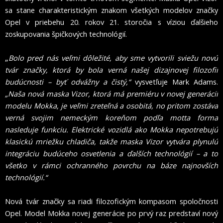
sa stane charakteristickým znakom všetkých modelov značky
Opel v priebehu 20. rokov 21. storočia s víziou
ďalšieho
zoskupovania špičkových technológií
.
„
Bolo pred nás veľmi dôležité, aby sme vytvorili sviežu novú
tvár značky, ktorá by bola verná našej dizajnovej filozofii
budúcnosti – byť odvážny a čistý,“
vysvetľuje Mark Adams.
„Naša nová maska Vizor, ktorá má premiéru v novej generácii
modelu Mokka, je veľmi zreteľná a osobitá, no pritom zostáva
verná svojim nemeckým koreňom podľa motta forma
nasleduje funkciu. Elektrické vozidlá ako Mokka nepotrebujú
klasickú mriežku chladiča, takže maska Vizor vytvára plynulú
integráciu budúceho osvetlenia a ďalších technológií – a to
všetko v rámci ochranného povrchu na báze najnovších
technológií.“
Nová tvár značky sa riadi filozofickým kompasom spoločnosti
Opel. Model Mokka novej generácie po prvý raz predstaví nový