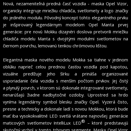
Nová, nezameniteľná predná časť vozidla - maska Opel Vizor,
organicky integruje mriežku chladiča, svetlomety a logo značky
do jediného modulu. Pôvodný koncept tohto elegantného prvku
je inšpirovaný legendárnym modelom Opel Manta prvej
generácie: pre novú Mokku dizajnéri doslova pretvorili mriežku
chladiča modelu Manta s dvojitými modulmi svetlometov na
čiernom povrchu, lemovanú tenkou chrómovou lištou.
Elegantná maska nového modelu Mokka sa tiahne v jedinom
oblúku naprieč celou prednou časťou vozidla pod kapotou,
vizuálne predlžuje jeho šírku a prináša organizované
usporiadanie čela vozidla s menším počtom prvkov. Jej čistý
a plynulý povrch, v ktorom sú dokonale integrované svetlomety,
nenarúšajú žiadne nadbytočné ozdoby. Uprostred sa hrdo
vyníma legendárny symbol blesku značky Opel. Vyzerá čisto,
presne a technicky a dokonale ladí s novou Mokkou, ktorá bude
mať iba vysokokvalitné LED svetlá vrátane najnovšej generácie
®
maticových svetlometov IntelliLux LED
– ktoré predstavujú
skutočný vrchol v tomto trhovom segmente. Maska Opel Vizor