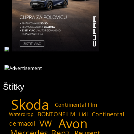
Štítky
Skoda
Contiinental film
BONTONFILM
Continental
Lidl
Waterdrop
Avon
VW
dermacol
Mercedes-Benz
Peugeot