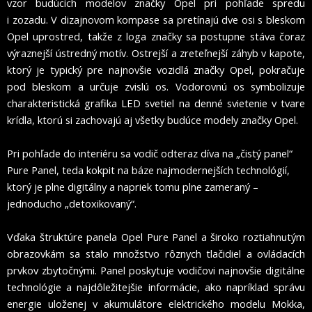
vzor budúcich modelov značky Opel pri pohľade spredu
i zozadu. V dizajnovom kompase sa pretínajú dve osi s bleskom
Opel uprostred, takže z loga značky sa postupne stáva čoraz
výraznejší ústredný motív. Ostrejší a zreteľnejší záhyb v kapote,
ktorý je typický pre najnovšie vozidlá značky Opel, pokračuje
pod bleskom a určuje zvislú os. Vodorovnú os symbolizuje
charakteristická grafika LED svetiel na denné svietenie v tvare
krídla, ktorú si zachovajú aj všetky budúce modely značky Opel.
Pri pohľade do interiéru sa vodič odteraz díva na „čistý panel“
Pure Panel, teda kokpit na báze najmodernejších technológií,
ktorý je plne digitálny a napriek tomu plne zameraný –
jednoducho „detoxikovaný“.
Vďaka štruktúre panela Opel Pure Panel a široko roztiahnutým
obrazovkám sa stalo množstvo rôznych tlačidiel a ovládacích
prvkov zbytočnými. Panel poskytuje vodičovi najnovšie digitálne
technológie a najdôležitejšie informácie, ako napríklad správu
energie uloženej v akumulátore elektrického modelu Mokka,