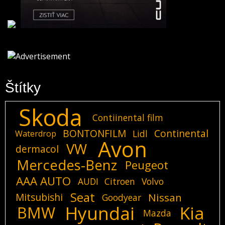
Štítky
Skoda
Contiinental film
BONTONFILM
Continental
Lidl
Waterdrop
Avon
VW
dermacol
Mercedes-Benz
Peugeot
AAA AUTO
AUDI
Citroen
Volvo
Seat
Mitsubishi
Nissan
Goodyear
Hyundai
Kia
BMW
Mazda