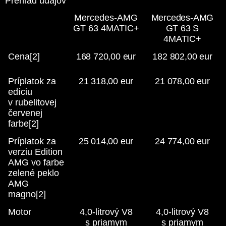
Prehľad údajov
Mercedes-AMG
Mercedes-AMG
GT 63 4MATIC+
GT 63 S
4MATIC+
Cena[2]
168 720,00 eur
182 802,00 eur
Príplatok za
21 318,00 eur
21 078,00 eur
edíciu
v rubelitovej
červenej
farbe[2]
Príplatok za
25 014,00 eur
24 774,00 eur
verziu Edition
AMG vo farbe
zelené peklo
AMG
magno[2]
Motor
4,0-litrový V8
4,0-litrový V8
s priamym
s priamym