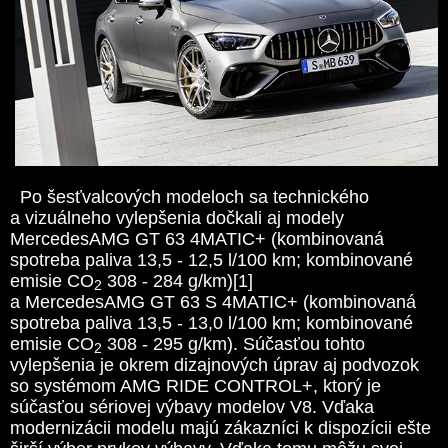
Po šesťvalcových modeloch sa technického
a vizuálneho vylepšenia dočkali aj modely
MercedesAMG GT 63 4MATIC+ (kombinovaná
spotreba paliva 13,5 - 12,5 l/100 km; kombinované
emisie CO
308 - 284 g/km)[1]
2
a MercedesAMG GT 63 S 4MATIC+ (kombinovaná
spotreba paliva 13,5 - 13,0 l/100 km; kombinované
emisie CO
308 - 295 g/km). Súčasťou tohto
2
vylepšenia je okrem dizajnových úprav aj podvozok
so systémom AMG RIDE CONTROL+, ktorý je
súčasťou sériovej výbavy modelov V8. Vďaka
modernizácii modelu majú zákazníci k dispozícii ešte