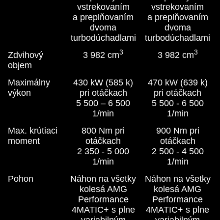
vstrekovaním
vstrekovaním
a preplňovaním
a preplňovaním
dvoma
dvoma
turbodúchadlami
turbodúchadlami
3
3
Zdvihový
3 982 cm
3 982 cm
objem
Maximálny
430 kW (585 k)
470 kW (639 k)
výkon
pri otáčkach
pri otáčkach
5 500 – 6 500
5 500 - 6 500
1/min
1/min
Max. krútiaci
800 Nm pri
900 Nm pri
moment
otáčkach
otáčkach
2 350 - 5 000
2 500 - 4 500
1/min
1/min
Pohon
Náhon na všetky
Náhon na všetky
kolesá AMG
kolesá AMG
Performance
Performance
4MATIC+ s plne
4MATIC+ s plne