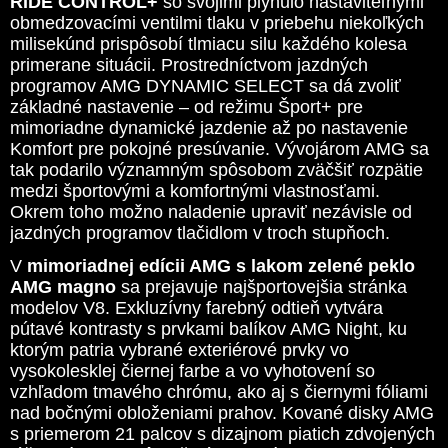
RIDE CONTROL+
so svojimi plynulo nastaviteľnými
obmedzovacími ventilmi tlaku v priebehu niekoľkých
milisekúnd prispôsobí tlmiacu silu každého kolesa
primerane situácii. Prostredníctvom jazdných
programov AMG DYNAMIC SELECT sa dá zvoliť
základné nastavenie – od režimu Šport+ pre
mimoriadne dynamické jazdenie až po nastavenie
Komfort pre pokojné presúvanie. Vývojárom AMG sa
tak podarilo významným spôsobom zväčšiť rozpätie
medzi športovými a komfortnými vlastnosťami.
Okrem toho možno naladenie upraviť nezávisle od
jazdných programov tlačidlom v troch stupňoch.
V
mimoriadnej edícii AMG s lakom zelené peklo
AMG magno
sa prejavuje najšportovejšia stránka
modelov V8. Exkluzívny farebný odtieň vytvára
pútavé kontrasty s prvkami balíkov AMG Night, ku
ktorým patria vybrané exteriérové prvky vo
vysokolesklej čiernej farbe a vo vyhotovení so
vzhľadom tmavého chrómu, ako aj s čiernymi fóliami
nad bočnými obloženiami prahov. Kované disky AMG
s priemerom 21 palcov s dizajnom piatich zdvojených