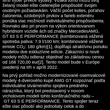
širší výber prvkov výbavy. Vďaka tomu môžu svoj
želaný model ešte cielenejšie prispôsobiť svojim
osobným požiadavkám. Väčší počet kolies, poťahov
čalúnenia, ozdobných prvkov a farieb exteriéru
ponúka viac možností individuálneho prispôsobenia.
Rovnako ako pri prvom na výkon orientovanom
hybridnom vozidle ách od značky MercedesAMG,
GT 63 S E PERFORMANCE (kombinovaná vážená
spotreba paliva: 7,9 l/100 km; kombinované vážené
emisie CO
: 180 g/km)[1], dopĺňajú atraktívnu ponuku
2
modelov dve exkluzívne edície. Zákazníci si nové
modely môžu odteraz objednať so základnou cenou
od 168 720,00 eur[2]. Tento model bude v Európe
uvedený na trh v apríli 2022.
Na prvý pohľad možno modernizované osemvalcové
modely 4-dverového kupé AMG GT rozpoznať podľa
individuálne stvárneného spojlera predného
nárazníka, ktorý bol predstavený v novom
vrcholovom modeli tohto konštrukčného radu –
GT 63 S E PERFORMANCE. Tento spojler teraz
ešte viac pôsobí ako jednoliaty celok a do