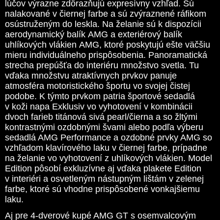
lúčov výrazne zdôrazňujú expresívny vzhľad. Sú
nalakované v čiernej farbe a sú zvýraznené ráfikom
osústruženým do leskla. Na želanie sú k dispozícii
aerodynamický balík AMG a exteriérový balík
uhlíkových vlákien AMG, ktoré poskytujú ešte väčšiu
mieru individuálneho prispôsobenia. Panoramatická
strecha prepúšťa do interiéru množstvo svetla. Tu
vďaka množstvu atraktívnych prvkov panuje
atmosféra motoristického športu vo svojej čistej
podobe. K týmto prvkom patria športové sedadlá
v koži napa Exklusiv vo vyhotovení v kombinácii
dvoch farieb titánová sivá pearl/čierna a so žltými
kontrastnými ozdobnými švami alebo podľa výberu
sedadlá AMG Performance a ozdobné prvky AMG so
vzhľadom klavírového laku v čiernej farbe, prípadne
na želanie vo vyhotovení z uhlíkových vlákien. Model
Edition pôsobí exkluzívne aj vďaka plakete Edition
v interiéri a osvetleným nástupným lištám v zelenej
farbe, ktoré sú vhodne prispôsobené vonkajšiemu
laku.
Aj pre 4-dverové kupé AMG GT s osemvalcovým