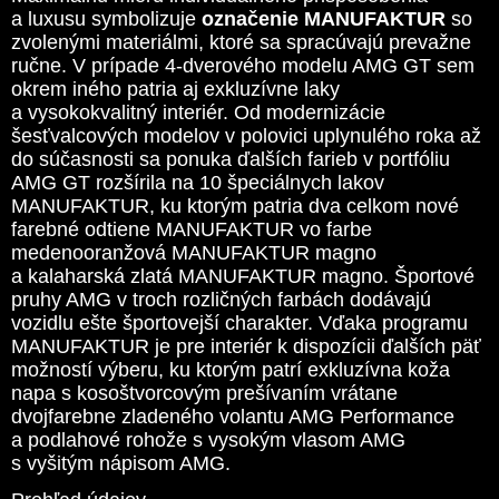
a luxusu symbolizuje
označenie MANUFAKTUR
so
zvolenými materiálmi, ktoré sa spracúvajú prevažne
ručne. V prípade 4-dverového modelu AMG GT sem
okrem iného patria aj exkluzívne laky
a vysokokvalitný interiér. Od modernizácie
šesťvalcových modelov v polovici uplynulého roka až
do súčasnosti sa ponuka ďalších farieb v portfóliu
AMG GT rozšírila na 10 špeciálnych lakov
MANUFAKTUR, ku ktorým patria dva celkom nové
farebné odtiene MANUFAKTUR vo farbe
medenooranžová MANUFAKTUR magno
a kalaharská zlatá MANUFAKTUR magno. Športové
pruhy AMG v troch rozličných farbách dodávajú
vozidlu ešte športovejší charakter. Vďaka programu
MANUFAKTUR je pre interiér k dispozícii ďalších päť
možností výberu, ku ktorým patrí exkluzívna koža
napa s kosoštvorcovým prešívaním vrátane
dvojfarebne zladeného volantu AMG Performance
a podlahové rohože s vysokým vlasom AMG
s vyšitým nápisom AMG.