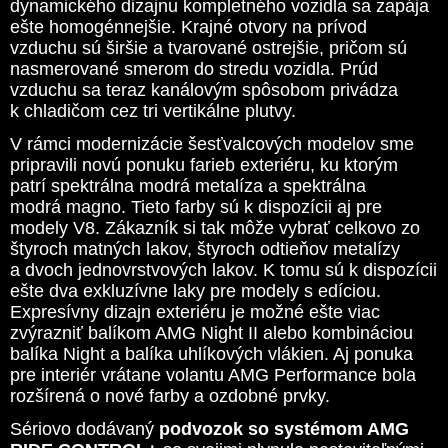
dynamického dizajnu kompletného vozidla sa zapája
ešte homogénnejšie. Krajné otvory na prívod
vzduchu sú širšie a tvarované ostrejšie, pričom sú
nasmerované smerom do stredu vozidla. Prúd
vzduchu sa teraz kanálovým spôsobom privádza
k chladičom cez tri vertikálne plutvy.
V rámci modernizácie šesťvalcových modelov sme
pripravili novú ponuku farieb exteriéru, ku ktorým
patrí spektrálna modrá metalíza a spektrálna
modrá magno. Tieto farby sú k dispozícii aj pre
modely V8. Zákazník si tak môže vybrať celkovo zo
štyroch matných lakov, štyroch odtieňov metalízy
a dvoch jednovrstvových lakov. K tomu sú k dispozícii
ešte dva exkluzívne laky pre modely s edíciou.
Expresívny dizajn exteriéru je možné ešte viac
zvýrazniť balíkom AMG Night II alebo kombináciou
balíka Night a balíka uhlíkových vlákien. Aj ponuka
pre interiér vrátane volantu AMG Performance bola
rozšírená o nové farby a ozdobné prvky.
Sériovo dodávaný
podvozok so systémom AMG