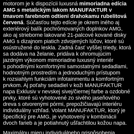
motorom je k dispozícii luxusná
mimoriadna edícia
AMG s metalickým lakom MANUFAKTUR v
tmavom farebnom odtieni drahokamu rubelitová
červená
. Súčasťou tejto edície je okrem iného aj
exteriérový balík pochrómovaných doplnkov AMG,
ako aj strieborne lakované 21-palcové kované disky
AMG s dizajnom piatich zdvojených lúčov, ktoré sú
osústružené do leskla. Zadná časť vyššej triedy, ktorá
sa dodáva na želanie, pridáva k ohromujúcim
jazdným výkonom mimoriadne luxusný interiér
s pohodlnými komfortnými samostatnými sedadlami,
hodnotným prostredím a jednoduchým prístupom
k rozsiahlym funkciám infotainmentu a komfortným
prvkom. Aj poťahy sedadiel v koži MANUFAKTUR
napa Exklusiv v nevskej sivej/čiernej farbe a ozdobné
prvky, ktoré sú vyhotovené zo sivého jaseňového
dreva s otvorenými pórmi, prepožičiavajú interiéru
individuálny vzhľad. Volant MANUFAKTUR, ktorý je
špecifický pre AMG, je vyhotovený v kombinácii
dvoch farieb a je potiahnutý ušľachtilou kožou napa.
Maximálnu mieru individuálneho prispôsobenia