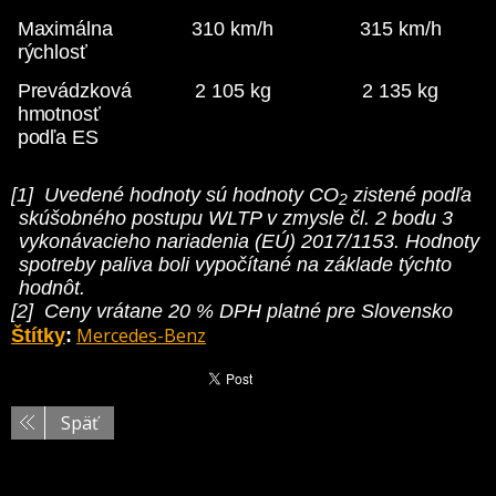
Maximálna
310 km/h
315 km/h
rýchlosť
Prevádzková
2 105 kg
2 135 kg
hmotnosť
podľa ES
[1] Uvedené hodnoty sú hodnoty CO
zistené podľa
2
skúšobného postupu WLTP v zmysle čl. 2 bodu 3
vykonávacieho nariadenia (EÚ) 2017/1153. Hodnoty
spotreby paliva boli vypočítané na základe týchto
hodnôt.
[2] Ceny vrátane 20 % DPH platné pre Slovensko
Mercedes-Benz
Štítky
:
Späť