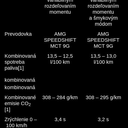
variabilným
variabilným
rozdeľovaním
rozdeľovaním
momentu
momentu
a šmykovým
módom
Prevodovka
AMG
AMG
SPEEDSHIFT
SPEEDSHIFT
MCT 9G
MCT 9G
Kombinovaná
13,5 – 12,5
13,5 – 13,0
spotreba
l/100 km
l/100 km
paliva[1]
kombinovaná
kombinovaná
Kombinované
308 – 284 g/km
308 – 295 g/km
emisie CO
2
[1]
Zrýchlenie 0 –
3,4 s
3,2 s
100 km/h