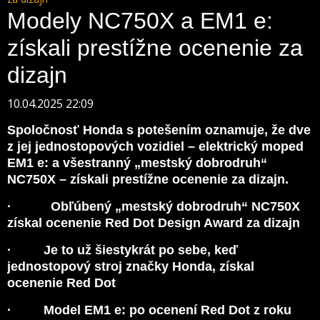
Modely NC750X a EM1 e:
získali prestížne ocenenie za
dizajn
10.04.2025 22:09
Spoločnosť Honda s potešením oznamuje, že dve
z jej jednostopových vozidiel – elektrický moped
EM1 e: a všestranný „mestský dobrodruh“
NC750X – získali prestížne ocenenie za dizajn.
· Obľúbený „mestský dobrodruh“ NC750X
získal ocenenie Red Dot Design Award za dizajn
· Je to už šiestykrát po sebe, keď
jednostopový stroj značky Honda, získal
ocenenie Red Dot
· Model EM1 e: po ocenení Red Dot z roku