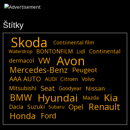
Štítky
Skoda
Contiinental film
BONTONFILM
Continental
Lidl
Waterdrop
Avon
VW
dermacol
Mercedes-Benz
Peugeot
AAA AUTO
AUDI
Citroen
Volvo
Seat
Mitsubishi
Nissan
Goodyear
Hyundai
Kia
BMW
Mazda
Renault
Opel
Dacia
Suzuki
Subaru
Honda
Ford