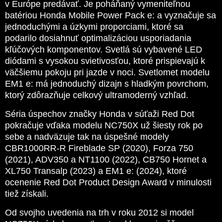
v Európe predávať. Je poháňaný vymeniteľnou
batériou Honda Mobile Power Pack e: a vyznačuje sa
jednoduchými a úzkymi proporciami, ktoré sa
podarilo dosiahnuť optimalizáciou usporiadania
kľúčových komponentov. Svetlá sú vybavené LED
diódami s vysokou svietivosťou, ktoré prispievajú k
väčšiemu pokoju pri jazde v noci. Svetlomet modelu
EM1 e: má jednoduchý dizajn s hladkým povrchom,
ktorý zdôrazňuje celkový ultramoderný vzhľad.
Séria úspechov značky Honda v súťaži Red Dot
pokračuje vďaka modelu NC750X už šiesty rok po
sebe a nadväzuje tak na úspešné modely
CBR1000RR-R Fireblade SP (2020), Forza 750
(2021), ADV350 a NT1100 (2022), CB750 Hornet a
XL750 Transalp (2023) a EM1 e: (2024), ktoré
ocenenie Red Dot Product Design Award v minulosti
tiež získali.
Od svojho uvedenia na trh v roku 2012 si model