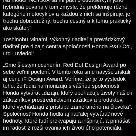
hybridná povaha v tom zmysle, že preklenuje rôzne
kategórie motocyklov a každou z nich sa inšpiruje: je
trochu dobrodružný, trochu cestný a k tomu praktický
ako skúter.“
Toshinobu Minami, výkonný riaditeľ a prevádzkový
riaditeľ pre dizajn centra spoločnosti Honda R&D Co.,
Ltd., uviedol:
„Sme šiestym ocenením Red Dot Design Award po
sebe veľmi poctení. V tomto roku sme navyše získali
aj cenu iF Design Award. Veríme, že je to výsledok
toho, že ľudia harmonizujú s vášňou spoločnosti
Honda vytvárať „dizajn, ktorý obohacuje životy našich
zákazníkov prostredníctvom zážitkov a produktov,
ktoré vychádzajú z prístupu zameraného na človeka“.
Spoločnosť Honda hodlá aj naďalej vytvárať nové
hodnoty, ktoré ľudí prekvapujú a inšpirujú, a prinášať
im radosť z rozširovania ich životného potenciálu.