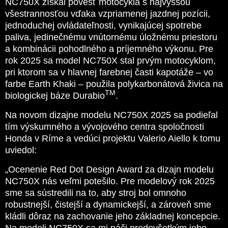
NC750X získal povesť motocykla s najvyššou
všestrannosťou vďaka vzpriamenej jazdnej pozícii,
jednoduchej ovládateľnosti, vynikajúcej spotrebe
paliva, jedinečnému vnútornému úložnému priestoru
a kombinácii pohodlného a príjemného výkonu. Pre
rok 2025 sa model NC750X stal prvým motocyklom,
pri ktorom sa v hlavnej farebnej časti kapotáže – vo
farbe Earth Khaki – použila polykarbonátová živica na
TM
biologickej báze Durabio
.
Na novom dizajne modelu NC750X 2025 sa podieľal
tím výskumného a vývojového centra spoločnosti
Honda v Ríme a vedúci projektu Valerio Aiello k tomu
uviedol:
„Ocenenie Red Dot Design Award za dizajn modelu
NC750X nás veľmi potešilo. Pre modelový rok 2025
sme sa sústredili na to, aby stroj bol omnoho
robustnejší, čistejší a dynamickejší, a zároveň sme
kládli dôraz na zachovanie jeho základnej koncepcie.
Na modeli NC750X sa mi páči predovšetkým jeho