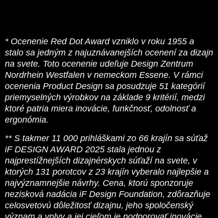
* Ocenenie Red Dot Award vzniklo v roku 1955 a
stalo sa jedným z najuznávanejších ocenení za dizajn
na svete. Toto ocenenie udeľuje Design Zentrum
Nordrhein Westfalen v nemeckom Essene. V rámci
ocenenia Product Design sa posudzuje 51 kategórií
priemyselných výrobkov na základe 9 kritérií, medzi
ktoré patria miera inovácie, funkčnosť, odolnosť a
ergonómia.
** S takmer 11 000 prihláškami zo 66 krajín sa súťaž
iF DESIGN AWARD 2025 stala jednou z
najprestížnejších dizajnérskych súťaží na svete, v
ktorých 131 porotcov z 23 krajín vyberalo najlepšie a
najvýznamnejšie návrhy. Cena, ktorú sponzoruje
nezisková nadácia iF Design Foundation, zdôrazňuje
celosvetovú dôležitosť dizajnu, jeho spoločenský
význam a vplyv a jej cieľom je podporovať inovácie