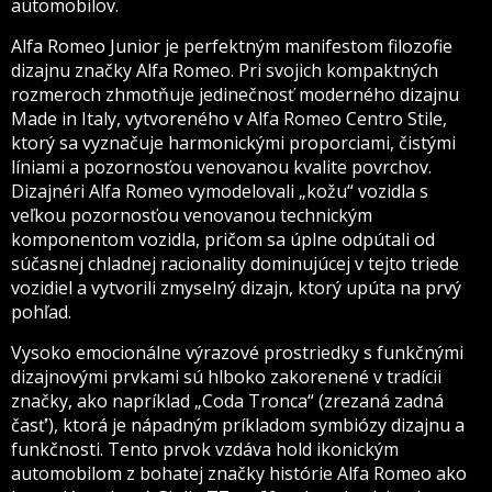
automobilov.
Alfa Romeo Junior je perfektným manifestom filozofie
dizajnu značky Alfa Romeo. Pri svojich kompaktných
rozmeroch zhmotňuje jedinečnosť moderného dizajnu
Made in Italy, vytvoreného v Alfa Romeo Centro Stile,
ktorý sa vyznačuje harmonickými proporciami, čistými
líniami a pozornosťou venovanou kvalite povrchov.
Dizajnéri Alfa Romeo vymodelovali „kožu“ vozidla s
veľkou pozornosťou venovanou technickým
komponentom vozidla, pričom sa úplne odpútali od
súčasnej chladnej racionality dominujúcej v tejto triede
vozidiel a vytvorili zmyselný dizajn, ktorý upúta na prvý
pohľad.
Vysoko emocionálne výrazové prostriedky s funkčnými
dizajnovými prvkami sú hlboko zakorenené v tradícii
značky, ako napríklad „Coda Tronca“ (zrezaná zadná
časť’), ktorá je nápadným príkladom symbiózy dizajnu a
funkčnosti. Tento prvok vzdáva hold ikonickým
automobilom z bohatej značky histórie Alfa Romeo ako