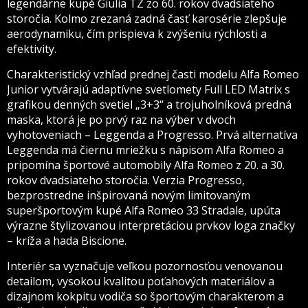
legendárne kupé Giulia TZ zo 60. rokov dvadsiateho
storočia. Kolmo zrezaná zadná časť karosérie zlepšuje
aerodynamiku, čím prispieva k zvýšeniu rýchlosti a
efektivity.
Charakteristický vzhľad prednej časti modelu Alfa Romeo
Junior vytvárajú adaptívne svetlomety Full LED Matrix s
grafikou denných svetiel „3+3“ a trojuholníková predná
maska, ktorá je po prvý raz na výber v dvoch
vyhotoveniach – Leggenda a Progresso. Prvá alternatíva
Leggenda má čiernu mriežku s nápisom Alfa Romeo a
pripomína športové automobily Alfa Romeo z 20. a 30.
rokov dvadsiateho storočia. Verzia Progresso,
bezprostredne inšpirovaná novým limitovaným
superšportovým kupé Alfa Romeo 33 Stradale, upúta
výrazne štylizovanou interpretáciou prvkov loga značky
– kríža a hada Biscione.
Interiér sa vyznačuje veľkou pozornosťou venovanou
detailom, vysokou kvalitou poťahových materiálov a
dizajnom kokpitu vodiča so športovým charakterom a