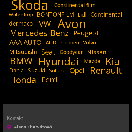
Skoda
Contiinental film
BONTONFILM
Continental
Lidl
Waterdrop
Avon
VW
dermacol
Mercedes-Benz
Peugeot
AAA AUTO
AUDI
Citroen
Volvo
Seat
Mitsubishi
Nissan
Goodyear
Hyundai
Kia
BMW
Mazda
Renault
Opel
Dacia
Suzuki
Subaru
Honda
Ford
Kontakt
Alena Chorvátová