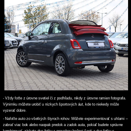
- Vždy foťte z úrovne svetiel či z podhľadu, nikdy z úrovne ramien fotografa.
Výnimku môžete urobiť u nízkych športových áut, kde to niekedy môže
vyzerať dobre.
- Nafoťte auto zo všetkých štyroch rohov. Môžete experimentovať s uhlami –
zabrať viac bok alebo naopak predok a zadok auta, pokiaľ budete správne
kombinovať, získate dve fotky s prevahou bočnej časti a dve fotky s