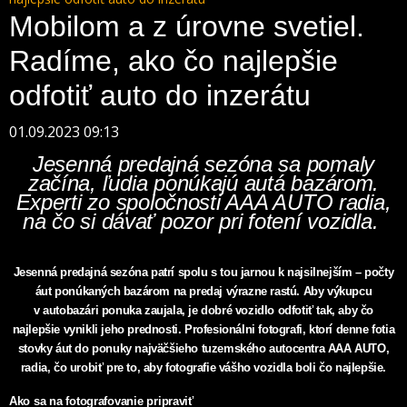
Mobilom a z úrovne svetiel.
Radíme, ako čo najlepšie
odfotiť auto do inzerátu
01.09.2023 09:13
Jesenná predajná sezóna sa pomaly
začína, ľudia ponúkajú autá bazárom.
Experti zo spoločnosti AAA AUTO radia,
na čo si dávať pozor pri fotení vozidla.
Jesenná predajná sezóna patrí spolu s tou jarnou k najsilnejším – počty
áut ponúkaných bazárom na predaj výrazne rastú. Aby výkupcu
v autobazári ponuka zaujala, je dobré vozidlo odfotiť tak, aby čo
najlepšie vynikli jeho prednosti. Profesionálni fotografi, ktorí denne fotia
stovky áut do ponuky najväčšieho tuzemského autocentra AAA AUTO,
radia, čo urobiť pre to, aby fotografie vášho vozidla boli čo najlepšie.
Ako sa na fotografovanie pripraviť