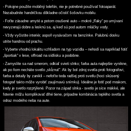
- Pokojne použite mobilný telefón, nie je potrebné používať fotoaparát.
Nezabudnite handričkou dôkladne očistiť šošovku mobilu.
- Foťte zásadne umyté a potom osušené auto – mokré „fľaky“ po umývaní
nevyzerajú dobre a lesknú sa, aj keď sú pod autom mláčky vody.
- Vždy vyčistite interiér, aspoň vysávačom na benzínke. Palubnú dosku
utrite handrou od prachu.
- Vyberte vhodnú lokalitu vzhľadom na typ vozidla – nehodí sa napríklad fotiť
„športiak“ v lese, offroad na sídlisku a podobne.
- Zamyslite sa nad smerom, odkiaľ svieti slnko; farba auta najlepšie vynikne,
ak po ňom necháte svetlo „skĺznuť“. Ak by bol zdroj svetla proti fotografovi,
farba a detaily by zanikli – nefoťte teda radšej proti svetlu (hoci skúsený
fotograf takto môže vyrobiť zaujímavú snímku). Ideálne je fotiť pod mrakom,
kedy je svetlo rozptýlené. Pozor na západ slnka - svetlo je síce mäkké, ale
fotenie môžu komplikovať dlhé tiene, prípadne kombinácia teplého svetla a
odraz modrého neba na aute.