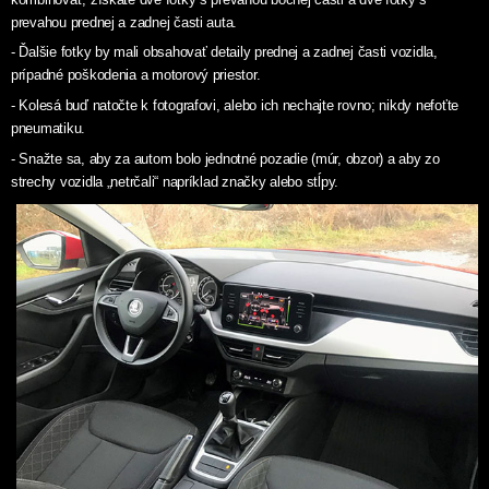
prevahou prednej a zadnej časti auta.
- Ďalšie fotky by mali obsahovať detaily prednej a zadnej časti vozidla,
prípadné poškodenia a motorový priestor.
- Kolesá buď natočte k fotografovi, alebo ich nechajte rovno; nikdy nefoťte
pneumatiku.
- Snažte sa, aby za autom bolo jednotné pozadie (múr, obzor) a aby zo
strechy vozidla „netrčali“ napríklad značky alebo stĺpy.