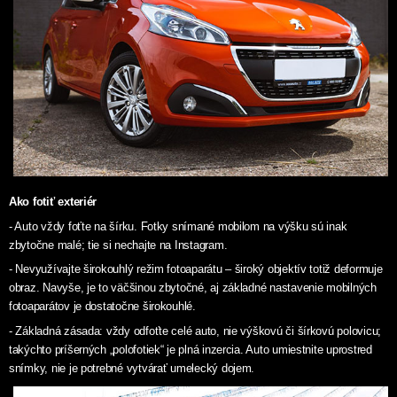
Ako fotiť exteriér
- Auto vždy foťte na šírku. Fotky snímané mobilom na výšku sú inak
zbytočne malé; tie si nechajte na Instagram.
- Nevyužívajte širokouhlý režim fotoaparátu – široký objektív totiž deformuje
obraz. Navyše, je to väčšinou zbytočné, aj základné nastavenie mobilných
fotoaparátov je dostatočne širokouhlé.
- Základná zásada: vždy odfoťte celé auto, nie výškovú či šírkovú polovicu;
takýchto príšerných „polofotiek“ je plná inzercia. Auto umiestnite uprostred
snímky, nie je potrebné vytvárať umelecký dojem.