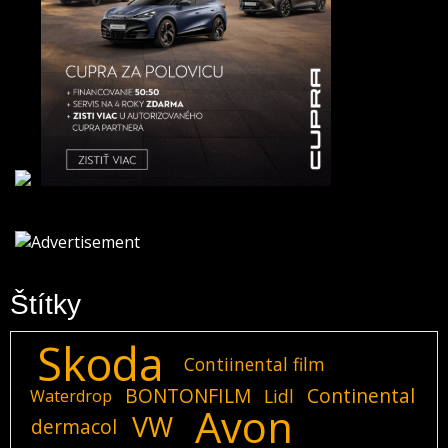
Štítky
Skoda
Contiinental film
BONTONFILM
Continental
Lidl
Waterdrop
Avon
VW
dermacol