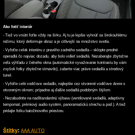
Ako fotiť interiér
- Tiež vo vnútri foťte vždy na šírku. Aj tu je lepšie vyhnúť sa širokouhlému
režimu, ktorý deformuje obraz a je citlivejší na množstvo svetla.
- Vyfoťte celok interiéru z pravého zadného sedadla – sklopte predné
operadlá čo najviac dozadu, aby bolo vidieť sedadlá. Nezaberajte zbytočne
veľa výhľadu z čelného okna (automatické vyvažovanie kontrastu by vám
zvyšok fotky zbytočne stmavilo), zaberte viac práve sedadlá a stredový
tunel.
- Vyfoťte celé vodičove sedadlo, najlepšie cez otvorené vodičove dvere s
otvoreným oknom; prípadne aj ďalšie sedadlá podobným štýlom.
- Nezabudnite na nadštandardnú výbavu (ventilované sedadlá, adaptívny
tempomat, prémiový audio systém, panoramatickú strechu a pod.). A tiež
pridajte fotku batožinového priestoru.
AAA AUTO
Štítky
: