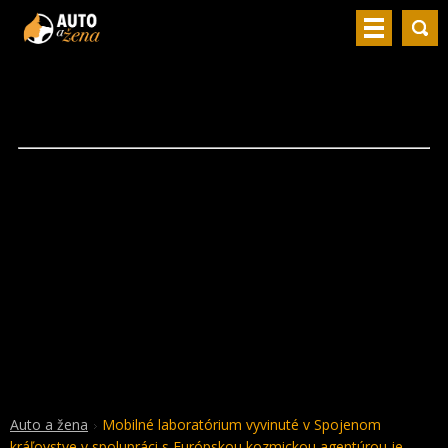
Auto a žena
Mobilné laboratórium vyvinuté v Spojenom
kráľovstve v spolupráci s Európskou kozmickou agentúrou je