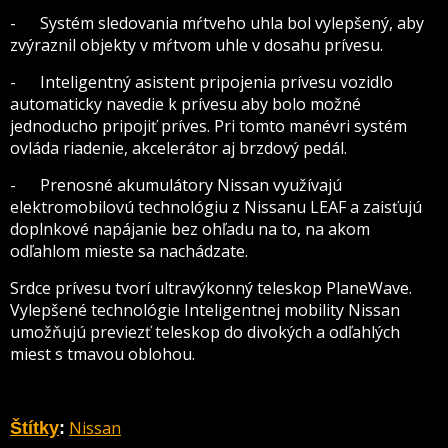
- Systém sledovania mŕtveho uhla bol vylepšený, aby
zvýraznil objekty v mŕtvom uhle v dosahu prívesu.
- Inteligentný asistent pripojenia prívesu vozidlo
automaticky navedie k prívesu aby bolo možné
jednoducho pripojiť príves. Pri tomto manévri systém
ovláda riadenie, akcelerátor aj brzdový pedál.
- Prenosné akumulátory Nissan využívajú
elektromobilovú technológiu z Nissanu LEAF a zaisťujú
doplnkové napájanie bez ohľadu na to, na akom
odľahlom mieste sa nachádzate.
Srdce prívesu tvorí ultravýkonný teleskop PlaneWave.
Vylepšené technológie Inteligentnej mobility Nissan
umožňujú previezť teleskop do divokých a odľahlých
miest s tmavou oblohou.
Nissan
Štítky
: