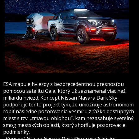
ESA mapuje hviezdy s bezprecedentnou presnosťou
pomocou satelitu Gaia, ktorý už zaznamenal viac než
miliardu hviezd. Koncept Nissan Navara Dark Sky
podporuje tento projekt tým, že umožňuje astronómom
robiť následné pozorovania vesmíru z ťažko dostupných
miest s tzv. „tmavou oblohou“, kam nezasahuje svetelný
smog mestských oblastí, ktorý zhoršuje pozorovacie
podmienky.
„Koncept Nissan Navara Dark Sky je vynikajúcim