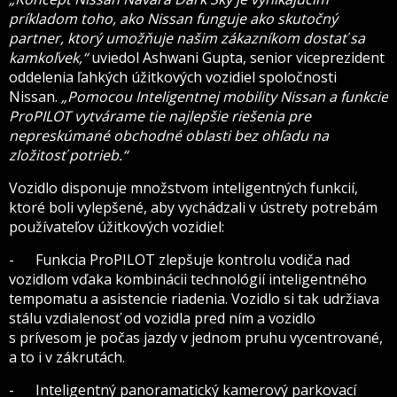
príkladom toho, ako Nissan funguje ako skutočný
partner, ktorý umožňuje našim zákazníkom dostať sa
kamkoľvek,“
uviedol Ashwani Gupta, senior viceprezident
oddelenia ľahkých úžitkových vozidiel spoločnosti
Nissan.
„Pomocou Inteligentnej mobility Nissan a funkcie
ProPILOT vytvárame tie najlepšie riešenia pre
nepreskúmané obchodné oblasti bez ohľadu na
zložitosť potrieb.“
Vozidlo disponuje množstvom inteligentných funkcií,
ktoré boli vylepšené, aby vychádzali v ústrety potrebám
používateľov úžitkových vozidiel:
- Funkcia ProPILOT zlepšuje kontrolu vodiča nad
vozidlom vďaka kombinácii technológií inteligentného
tempomatu a asistencie riadenia. Vozidlo si tak udržiava
stálu vzdialenosť od vozidla pred ním a vozidlo
s prívesom je počas jazdy v jednom pruhu vycentrované,
a to i v zákrutách.
- Inteligentný panoramatický kamerový parkovací