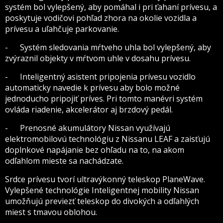
systém bol vylepšený, aby pomáhal i pri ťahaní prívesu, a
poskytuje vodičovi pohľad zhora na okolie vozidla a
prívesu a uľahčuje parkovanie.
- Systém sledovania mŕtveho uhla bol vylepšený, aby
zvýraznil objekty v mŕtvom uhle v dosahu prívesu.
- Inteligentný asistent pripojenia prívesu vozidlo
automaticky navedie k prívesu aby bolo možné
jednoducho pripojiť príves. Pri tomto manévri systém
ovláda riadenie, akcelerátor aj brzdový pedál.
- Prenosné akumulátory Nissan využívajú
elektromobilovú technológiu z Nissanu LEAF a zaisťujú
doplnkové napájanie bez ohľadu na to, na akom
odľahlom mieste sa nachádzate.
Srdce prívesu tvorí ultravýkonný teleskop PlaneWave.
Vylepšené technológie Inteligentnej mobility Nissan
umožňujú previezť teleskop do divokých a odľahlých
miest s tmavou oblohou.