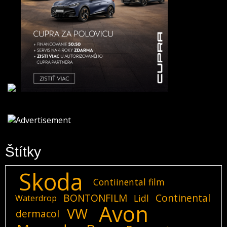
Štítky
Skoda
Contiinental film
BONTONFILM
Continental
Lidl
Waterdrop
Avon
VW
dermacol