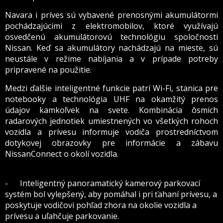
Navara i príves sú vybavené prenosnými akumulátormi
pochádzajúcimi z elektromobilov, ktoré využívajú
osvedčenú akumulátorovú technológiu spoločnosti
Nissan. Keď sa akumulátory nachádzajú na mieste, sú
neustále v režime nabíjania a v prípade potreby
pripravené na použitie.
Medzi ďalšie inteligentné funkcie patrí Wi-Fi, stanica pre
notebooky a technológia UHF na okamžitý prenos
údajov kamkoľvek na svete. Kombinácia ôsmich
radarových jednotiek umiestnených vo všetkých rohoch
vozidla a prívesu informuje vodiča prostredníctvom
dotykovej obrazovky pre informácie a zábavu
NissanConnect o okolí vozidla.
- Inteligentný panoramatický kamerový parkovací
systém bol vylepšený, aby pomáhal i pri ťahaní prívesu, a
poskytuje vodičovi pohľad zhora na okolie vozidla a
prívesu a uľahčuje parkovanie.