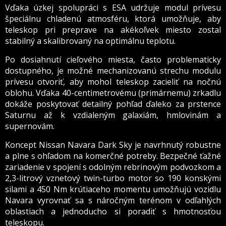
Vďaka úzkej spolupráci s ESA udržuje modul prívesu
špeciálnu chladenú atmosféru, ktorá umožňuje, aby
teleskop pri preprave na akékoľvek miesto zostal
stabilný a skalibrovaný na optimálnu teplotu.
Po dosiahnutí cieľového miesta, často problematicky
dostupného, je možné mechanizovanú strechu modulu
prívesu otvoriť, aby mohol teleskop zacieliť na nočnú
oblohu. Vďaka 40-centimetrovému (primárnemu) zrkadlu
dokáže poskytovať detailný pohľad ďaleko za prstence
Saturnu až k vzdialeným galaxiám, hmlovinám a
supernovám.
Koncept Nissan Navara Dark Sky je navrhnutý robustne
a plne s ohľadom na komerčné potreby. Bezpečné ťažné
zariadenie v spojení s odolným rebrinovým podvozkom a
2,3-litrový vznetový twin-turbo motor so 190 konskými
silami a 450 Nm krútiaceho momentu umožňujú vozidlu
Navara vyrovnať sa s náročným terénom v odľahlých
oblastiach a jednoducho si poradiť s hmotnosťou
teleskopu.