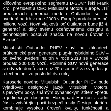
klíčového evropského segmentu D-SUV,“ řekl Frank
Krol, prezident a CEO Mitsubishi Motors Europe, „Tří
předchozích generací modelu Outlander se od
uvedení na trh v roce 2003 v Evropě prodalo přes půl
milionu vozů. Nová vlajková loď Outlander bude již 4.
generací a díky svému oceňovanému designu a
technologiím posouvá značku na novou úroveň v
Evropě“
Mitsubishi Outlander PHEV staví na základech
průkopnické první generace plug-in hybridního SUV –
od svého uvedení na trh v roce 2013 se v Evropě
prodalo 200 000 vozů. Rodinné SUV nové generace
si odvezlo domů více než 20 ocenění* za svůj design
a technologii za poslední dva roky.
Karoserie nového Mitsubishi Outlander PHEV bude
vyjadřovat designový jazyk Mitsubishi Motors,
s pevnými boky, známým dynamickým štítem vpředu
a jedinečným designem Hexaguard Horizon v zadní
části - vytvářející pocit bezpečí a síly. Design interiéru
kombinuje vysokou úroveň kvality, funkčnosti a