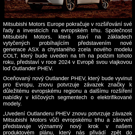
Mitsubishi Motors Europe pokračuje v rozšiřování své
řady a investicích na evropském trhu. Společnost
Mitsubishi Motors, která staví na základech
vytyčených probíhajícím představením nové
generace ASX a chystaného zcela nového modelu
COLT, který bude uveden na trh na podzim tohoto
roku, představí v roce 2024 v Evropě svou vlajkovou
loď Outlander PHEV.
Oceňovaný nový Outlander PHEV, který bude vyvinut
pro Evropu, znovu potvrzuje závazek značky k
důležitému evropskému regionu a dalšímu rozšíření
nabídky v klíčových segmentech o elektrifikované
modely.
„Uvedení Outlanderu PHEV znovu potvrzuje závazek
Mitsubishi Motors vůči evropskému trhu a zároveň
představuje významný nový krok v našem
produktovém plánu, který nás přivádí zpět do