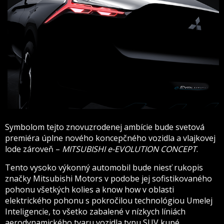
Symbolom tejto znovuzrodenej ambície bude svetová
premiéra úplne nového koncepčného vozidla a vlajkovej
lode zároveň –
MITSUBISHI e-EVOLUTION CONCEPT
.
Tento vysoko výkonný automobil bude niesť rukopis
značky Mitsubishi Motors v podobe jej sofistikovaného
pohonu všetkých kolies a know how v oblasti
elektrického pohonu s pokročilou technológiou Umelej
Inteligencie, to všetko zabalené v nízkych líniách
aerodynamického tvaru vozidla typu SUV kupé.