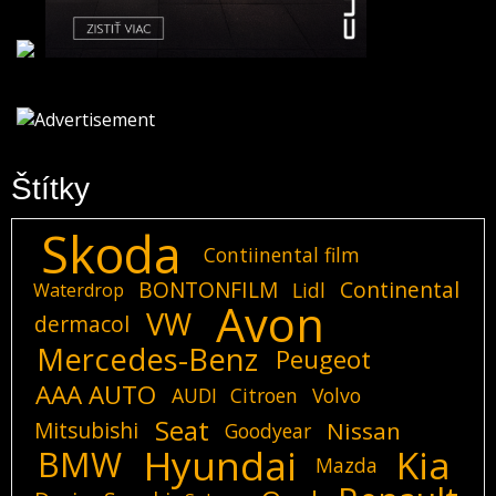
Štítky
Skoda
Contiinental film
BONTONFILM
Continental
Lidl
Waterdrop
Avon
VW
dermacol
Mercedes-Benz
Peugeot
AAA AUTO
AUDI
Citroen
Volvo
Seat
Mitsubishi
Nissan
Goodyear
Hyundai
Kia
BMW
Mazda