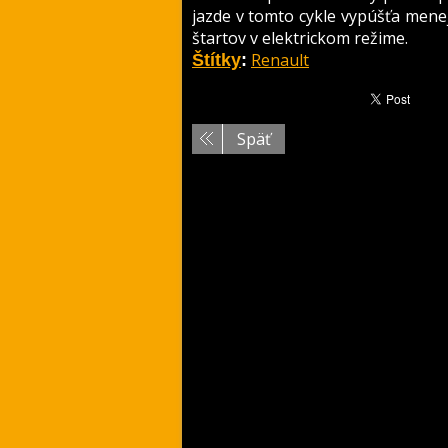
jazde v tomto cykle vypúšťa men
štartov v elektrickom režime.
Renault
Štítky
:
Späť