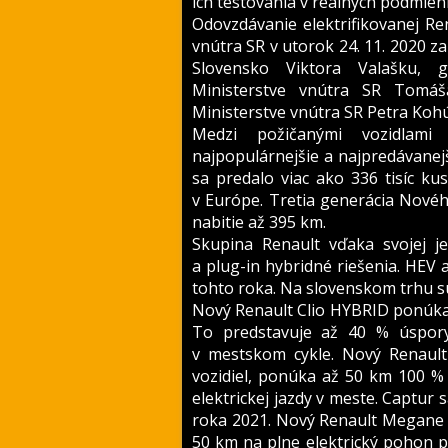
ich testovania v reálnych podmie
Odovzdávanie elektrifikovanej Ren
vnútra SR v utorok 24. 11. 2020 z
Slovensko Viktora Valašku, g
Ministerstve vnútra SR Tomá
Ministerstve vnútra SR Petra Kohú
Medzi požičanými vozidlami
najpopulárnejšie a najpredávanej
sa predalo viac ako 336 tisíc kus
v Európe. Tretia generácia Nov
nabitie až 395 km.
Skupina Renault vďaka svojej j
a plug-in hybridné riešenia. HEV 
tohto roka. Na slovenskom trhu 
Nový Renault Clio HYBRID ponúka 
To predstavuje až 40 % úspor
v mestskom cykle. Nový Renaul
vozidiel, ponúka až 50 km 100 % 
elektrickej jazdy v meste. Captur s
roka 2021. Nový Renault Megane
50 km na plne elektrický pohon p