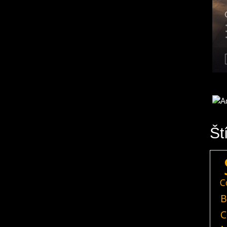
Št
C
B
C