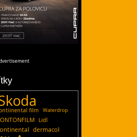
ítky
Skoda
ontiinental film
Waterdrop
ONTONFILM
Lidl
ontinental
dermacol