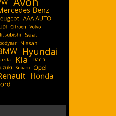
Avon
VW
Mercedes-Benz
eugeot
AAA AUTO
UDI
Citroen
Volvo
Seat
itsubishi
Nissan
oodyear
Hyundai
BMW
Kia
Dacia
azda
Opel
uzuki
Subaru
Renault
Honda
Ford