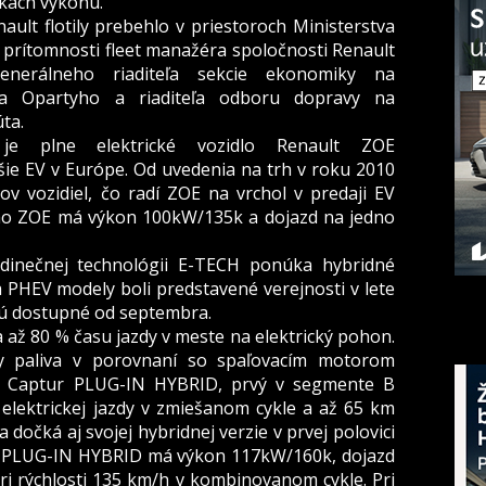
nkach výkonu.
ault flotily prebehlo v priestoroch Ministerstva
a prítomnosti fleet manažéra spoločnosti Renault
enerálneho riaditeľa sekcie ekonomiky na
ša Opartyho
a riaditeľa odboru dopravy na
ta.
 je plne elektrické vozidlo Renault ZOE
šie EV v Európe. Od uvedenia na trh v roku 2010
ov vozidiel, čo radí ZOE na vrchol v predaji EV
ého ZOE má výkon 100kW/135k a dojazd na jedno
edinečnej technológii E-TECH ponúka hybridné
a PHEV modely boli predstavené verejnosti v lete
sú dostupné od septembra.
až 80 % času jazdy v meste na elektrický pohon.
y paliva v porovnaní so spaľovacím motorom
t Captur PLUG-IN HYBRID, prvý v segmente B
elektrickej jazdy v zmiešanom cykle a až 65 km
a dočká aj svojej hybridnej verzie v prvej polovici
 PLUG-IN HYBRID má výkon 117kW/160k, dojazd
ri rýchlosti 135 km/h v kombinovanom cykle. Pri