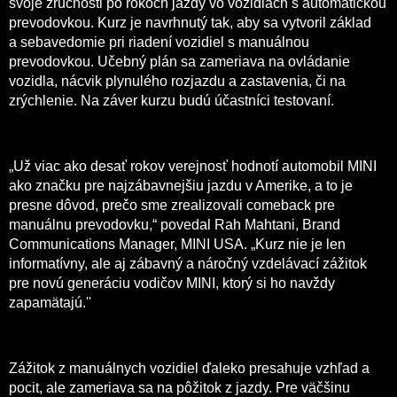
svoje zručnosti po rokoch jazdy vo vozidlách s automatickou
prevodovkou. Kurz je navrhnutý tak, aby sa vytvoril základ
a sebavedomie pri riadení vozidiel s manuálnou
prevodovkou. Učebný plán sa zameriava na ovládanie
vozidla, nácvik plynulého rozjazdu a zastavenia, či na
zrýchlenie. Na záver kurzu budú účastníci testovaní.
„Už viac ako desať rokov verejnosť hodnotí automobil MINI
ako značku pre najzábavnejšiu jazdu v Amerike, a to je
presne dôvod, prečo sme zrealizovali comeback pre
manuálnu prevodovku,“ povedal Rah Mahtani, Brand
Communications Manager, MINI USA. „Kurz nie je len
informatívny, ale aj zábavný a náročný vzdelávací zážitok
pre novú generáciu vodičov MINI, ktorý si ho navždy
zapamätajú.''
Zážitok z manuálnych vozidiel ďaleko presahuje vzhľad a
pocit, ale zameriava sa na pôžitok z jazdy. Pre väčšinu