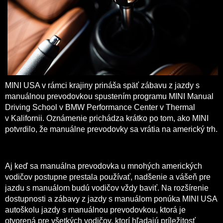
MINI USA v rámci krajiny prináša späť zábavu z jazdy s
manuálnou prevodovkou spustením programu MINI Manual
Driving School v BMW Performance Center v Thermal
v Kalifornii. Oznámenie prichádza krátko po tom, ako MINI
potvrdilo, že manuálne prevodovky sa vrátia na americký trh.
Aj keď sa manuálna prevodovka u mnohých amerických
vodičov postupne prestala používať, nadšenie a vášeň pre
jazdu s manuálom budú vodičov vždy baviť. Na rozšírenie
dostupnosti a zábavy z jazdy s manuálom ponúka MINI USA
autoškolu jazdy s manuálnou prevodovkou, ktorá je
otvorená pre všetkých vodičov, ktorí hľadajú príležitosť