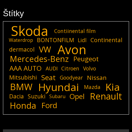
Štítky
Skoda
Contiinental film
BONTONFILM
Continental
Lidl
Waterdrop
Avon
VW
dermacol
Mercedes-Benz
Peugeot
AAA AUTO
AUDI
Citroen
Volvo
Seat
Mitsubishi
Nissan
Goodyear
Hyundai
Kia
BMW
Mazda
Renault
Opel
Dacia
Suzuki
Subaru
Honda
Ford