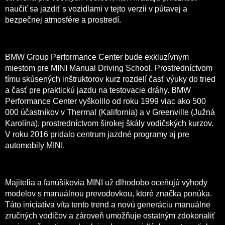
naučiť sa jazdiť s vozidlami v tejto verzii v pútavej a
bezpečnej atmosfére a prostredí.
BMW Group Performance Center bude exkluzívnym
miestom pre MINI Manual Driving School. Prostredníctvom
tímu skúsených inštruktorov kurz rozdelí časť výuky do tried
a časť pre praktickú jazdu na testovacie dráhy. BMW
Performance Center vyškolilo od roku 1999 viac ako 500
000 účastníkov v Thermal (Kalifornia) a v Greenville (Južná
Karolína), prostredníctvom širokej škály vodičských kurzov.
V roku 2016 pridalo centrum jazdné programy aj pre
automobily MINI.
Majitelia a fanúšikovia MINI už dlhodobo oceňujú výhody
modelov s manuálnou prevodovkou, ktoré značka ponúka.
Táto iniciatíva víta tento trend a novú generáciu manuálne
zručných vodičov a zároveň umožňuje ostatným zdokonaliť