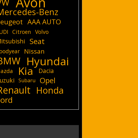
Avon
VW
Mercedes-Benz
eugeot
AAA AUTO
UDI
Citroen
Volvo
Seat
itsubishi
Nissan
oodyear
Hyundai
BMW
Kia
Dacia
azda
Opel
uzuki
Subaru
Renault
Honda
Ford