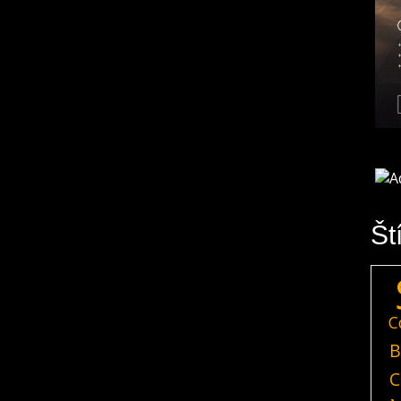
Št
C
B
C