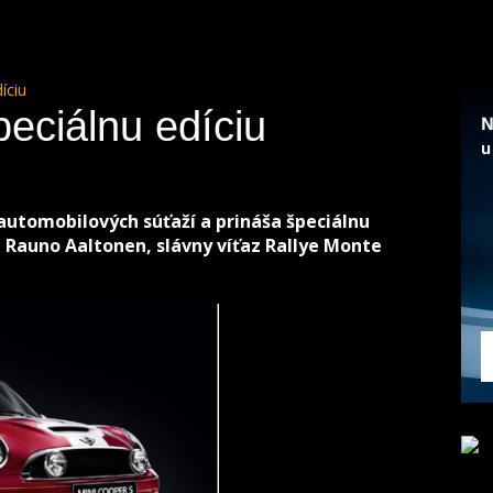
íciu
peciálnu edíciu
automobilových súťaží a prináša špeciálnu
al Rauno Aaltonen, slávny víťaz Rallye Monte