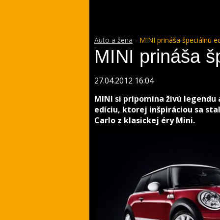
Auto a žena
MINI prináša špeciálnu ed
MINI prináša š
27.04.2012 16:04
MINI si pripomína živú legendu 
edíciu, ktorej inšpiráciou sa st
Carlo z klasickej éry Mini.