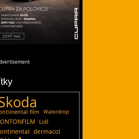
ítky
Skoda
ontiinental film
Waterdrop
ONTONFILM
Lidl
ontinental
dermacol