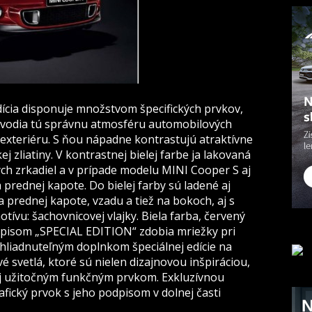
ícia disponuje množstvom špecifických prvkov,
navodia tú správnu atmosféru automobilových
 exteriéru. S ňou nápadne kontrastujú atraktívne
ej zliatiny. V kontrastnej bielej farbe ja lakovaná
ých zrkadiel a v prípade modelu MINI Cooper S aj
rednej kapote. Do bielej farby sú ladené aj
 prednej kapote, vzadu a tiež na bokoch, aj s
ívu: šachovnicovej vlajky. Biela farba, červený
ápisom „SPECIAL EDITION“ zdobia mriežky pri
liadnuteľným doplnkom špeciálnej edície na
é svetlá, ktoré sú nielen dizajnovou inšpiráciou,
 aj užitočným funkčným prvkom. Exkluzívnou
fický prvok s jeho podpisom v dolnej časti