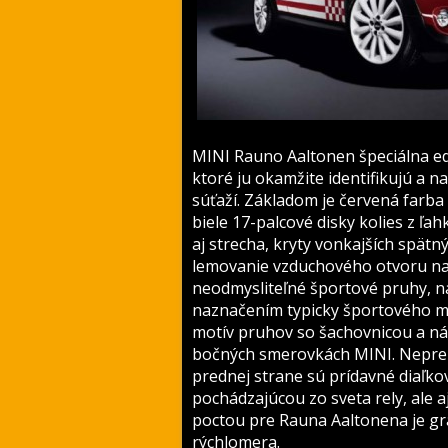
MINI Rauno Aaltonen špeciálna ed
ktoré ju okamžite identifikujú a 
súťaží. Základom je červená farba
biele 17-palcové disky kolies z ľahk
aj strecha, kryty vonkajších spätn
lemovanie vzduchového otvoru na p
neodmysliteľné športové pruhy, na
naznačením typicky športového mot
motív pruhov so šachovnicou a n
bočných smerovkách MINI. Nepreh
prednej strane sú prídavné diaľkov
pochádzajúcou zo sveta rely, ale
poctou pre Rauna Aaltonena je gra
rýchlomera.