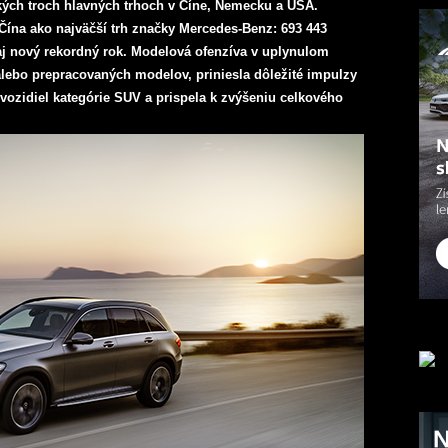
kých troch hlavných trhoch v Číne, Nemecku a USA.
Čína ako najväčší trh značky Mercedes-Benz: 693 443
 aj nový rekordný rok. Modelová ofenzíva v uplynulom
alebo prepracovaných modelov, priniesla dôležité impulzy
vozidiel kategórie SUV a prispela k zvýšeniu celkového