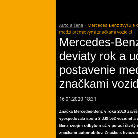
Auto a žena
Mercedes-Benz zvyšuje od
medzi prémiovými značkami vozidiel
Mercedes-Benz
deviaty rok a u
postavenie me
značkami vozid
16.01.2020 18:31
Značka Mercedes-Benz v roku 2019 zavŕšil
vyexpedovala spolu 2 339 562 vozidiel a
Benz svojím odbytom už v poradí štvrtý 
značkami automobilov. Značke s hviezdou