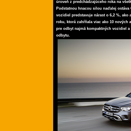
úroveň z predchádzajúceho roka na všet
Podstatnou hnacou silou naďalej ostáva 
vozidiel predstavuje nárast o 6,2 %, ako
roku, ktorá zahŕňala viac ako 10 nových 
pre odbyt najmä kompaktných vozidiel a 
odbytu.