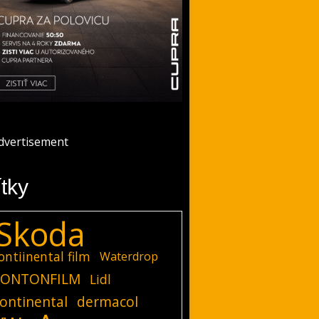
ítky
Skoda
ontiinental film
Waterdrop
ONTONFILM
Lidl
ontinental
dermacol