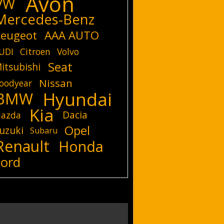
Avon
VW
Mercedes-Benz
eugeot
AAA AUTO
UDI
Citroen
Volvo
Seat
itsubishi
Nissan
oodyear
Hyundai
BMW
Kia
Dacia
azda
Opel
uzuki
Subaru
Renault
Honda
Ford