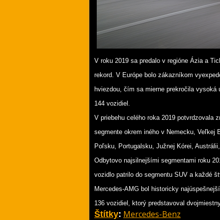
V roku 2019 sa predalo v regióne Ázia a Tic
rekord. V Európe bolo zákazníkom vyexped
hviezdou, čím sa mierne prekročila vysoká
144 vozidiel.
V priebehu celého roka 2019 potvrdzovala
segmente okrem iného v Nemecku, Veľkej Bri
Poľsku, Portugalsku, Južnej Kórei, Austráli
Odbytovo najsilnejšími segmentami roku 201
vozidlo patrilo do segmentu SUV a každé štv
Mercedes-AMG bol historicky najúspešnejš
136 vozidiel, ktorý predstavoval dvojmiestn
Mercedes-Benz
Štítky
: