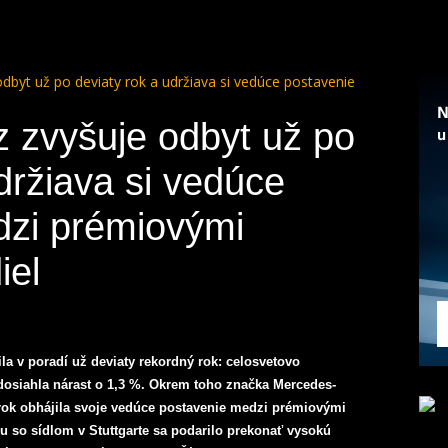
byt už po deviaty rok a udržiava si vedúce postavenie
 zvyšuje odbyt už po
držiava si vedúce
dzi prémiovými
iel
a v poradí už deviaty rekordný rok: celosvetovo
 dosiahla nárast o 1,3 %. Okrem toho značka Mercedes-
rok obhájila svoje vedúce postavenie medzi prémiovými
 so sídlom v Stuttgarte sa podarilo prekonať vysokú