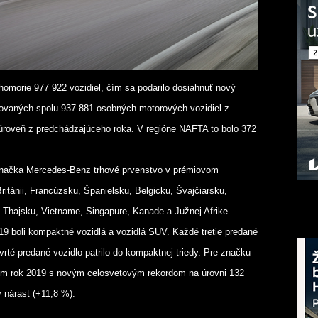
homorie 977 922 vozidiel, čím sa podarilo dosiahnuť nový
ovaných spolu 937 881 osobných motorových vozidiel z
 úroveň z predchádzajúceho roka. V regióne NAFTA to bolo 372
 značka Mercedes-Benz trhové prvenstvo v prémiovom
tánii, Francúzsku, Španielsku, Belgicku, Švajčiarsku,
i, Thajsku, Vietname, Singapure, Kanade a Južnej Afrike.
9 boli kompaktné vozidlá a vozidlá SUV. Každé tretie predané
rté predané vozidlo patrilo do kompaktnej triedy. Pre značku
ím rok 2019 s novým celosvetovým rekordom na úrovni 132
y nárast (+11,8 %).