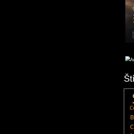
Št
C
B
C