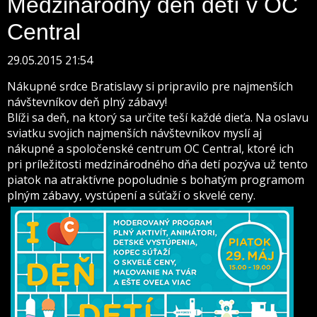
Medzinárodný deň detí v OC
Central
29.05.2015 21:54
Nákupné srdce Bratislavy si pripravilo pre najmenších
návštevníkov deň plný zábavy!
Blíži sa deň, na ktorý sa určite teší každé dieťa. Na oslavu
sviatku svojich najmenších návštevníkov myslí aj
nákupné a spoločenské centrum OC Central, ktoré ich
pri príležitosti medzinárodného dňa detí pozýva už tento
piatok na atraktívne popoludnie s bohatým programom
plným zábavy, vystúpení a súťaží o skvelé ceny.