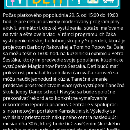
Počas piatkového popoludnia 29. 5. od 15:00 do 19:00
hod. je pre deti pripravený moderovaný program plný
aktivít, animátori, detské vystúpenia, súťaže, maľovanie
na tvár a ešte oveľa viac. V rámci programu ich čaká
vystúpenie detskej hudobnej skupiny Superdeti, ktorá je
projektom Barbory Rakovskej a Tomiho Popoviča. Ďalej
sa môžu tešiť o 18:00 hod. na kúzelnícku exhibíciu Petra
Šestáka, ktorý im predvedie svoje populárne kúzelnícke
vystúpenie Magic show Petra Šestáka. Deti budú mať
príležitosť pomáhať kúzelníkovi čarovať a zároveň sa
môžu naučiť jednoduché kúzla. Tanečné umenie
predstaví prostredníctvom viacerých vystúpení Tanečná
škola Jeepy Dance school. Navyše sa bude spoločne
prekonávať rekord a to konkrétne vymaľovaním
rekordného leporela priamo v Central-e v spolupráci
s internetovým portálom Kamsdetmi.sk. Výsledky sa
vyhlásia v priestoroch nákupného centra nasledujúci
mesiac dňa 30.6., ktorý bude tiež zavŕšením školského