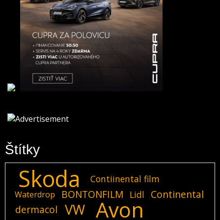
Štítky
Skoda
Contiinental film
BONTONFILM
Continental
Lidl
Waterdrop
Avon
VW
dermacol