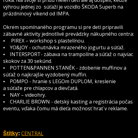
roka. Na svoje si prídu nielen deti ale aj dospelí, keďže
výhrou jednej zo súťaží je vozidlo ŠKODA Superb na
prázdninový víkend od IMPA.
Okrem spomínaného programu si pre deti pripravili
zábavné aktivity jednotlivé prevádzky nákupného centra:
⦁ PIREX – workshop s plastelínou.
⦁ YO&JOY - ochutnávka mrazeného jogurtu a súťaž.
⦁ INTERSPORT- zábava na trampolíne a súťaž o najviac
skokov za 30 sekúnd.
⦁ POTTEN&PANNEN STANĚK - zdobenie muffinov a
súťaž o najkrajšie vyzdobený muffin.
⦁ POMPO - hranie s LEGOm DUPLOM, kreslenie
a súťaže pre chlapcov a dievčatá.
⦁ NAY – videohry.
⦁ CHARLIE BROWN - detský kasting a registrácia počas
eventu, vďaka čomu má dieťa možnosť hrať v reklame.
CENTRAL
Štítky
: