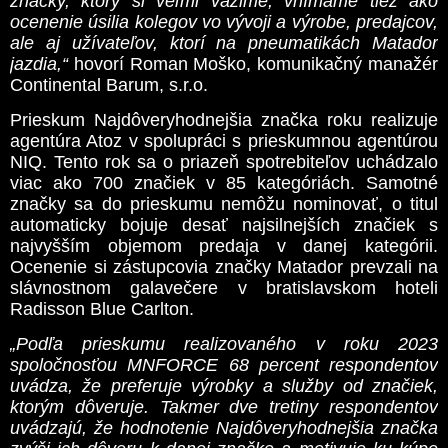
značky, ktorý si veľmi vážime, vnímame tiež ako
ocenenie úsilia kolegov vo vývoji a výrobe, predajcov,
ale aj užívateľov, ktorí na pneumatikách Matador
jazdia,“
hovorí Roman Moško, komunikačný manažér
Continental Barum, s.r.o.
Prieskum Najdôveryhodnejšia značka roku realizuje
agentúra Atoz v spolupráci s prieskumnou agentúrou
NIQ. Tento rok sa o priazeň spotrebiteľov uchádzalo
viac ako 700 značiek v 85 kategóriách. Samotné
značky sa do prieskumu nemôžu nominovať, o titul
automaticky bojuje desať najsilnejších značiek s
najvyšším objemom predaja v danej kategórii.
Ocenenie si zástupcovia značky Matador prevzali na
slávnostnom galavečere v bratislavskom hoteli
Radisson Blue Carlton.
„Podľa prieskumu realizovaného v roku 2023
spoločnosťou MNFORCE 68 percent respondentov
uvádza, že preferuje výrobky a služby od značiek,
ktorým dôveruje. Takmer dve tretiny respondentov
uvádzajú, že hodnotenie Najdôveryhodnejšia značka