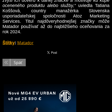
zvýši ich dôveru k danej značke a motivuje ku kúpe
oceneného produktu alebo služby,“
uviedla Tatiana
Koššová, country manažérka Slovenska
usporiadateľskej spoločnosti Atoz Marketing
Services. Titul najdôveryhodnejšej značky môže
Matador používať až do najbližšieho oceňovania za
rok 2024.
Matador
Štítky
:
Späť