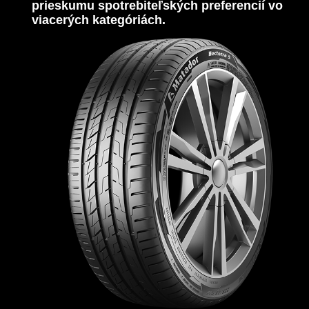
prieskumu spotrebiteľských preferencií vo
viacerých kategóriách.