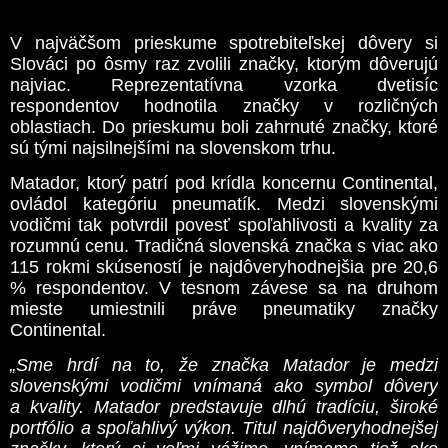
V najväčšom prieskume spotrebiteľskej dôvery si
Slováci po ôsmy raz zvolili značky, ktorým dôverujú
najviac. Reprezentatívna vzorka dvetisíc
respondentov hodnotila značky v rozličných
oblastiach. Do prieskumu boli zahrnuté značky, ktoré
sú tými najsilnejšími na slovenskom trhu.
Matador, ktorý patrí pod krídla koncernu Continental,
ovládol kategóriu pneumatík. Medzi slovenskými
vodičmi tak potvrdil povesť spoľahlivosti a kvality za
rozumnú cenu. Tradičná slovenská značka s viac ako
115 rokmi skúseností je najdôveryhodnejšia pre 20,6
% respondentov. V tesnom závese sa na druhom
mieste umiestnili práve pneumatiky značky
Continental.
„Sme hrdí na to, že značka Matador je medzi
slovenskými vodičmi vnímaná ako symbol dôvery
a kvality. Matador predstavuje dlhú tradíciu, široké
portfólio a spoľahlivý výkon. Titul najdôveryhodnejšej