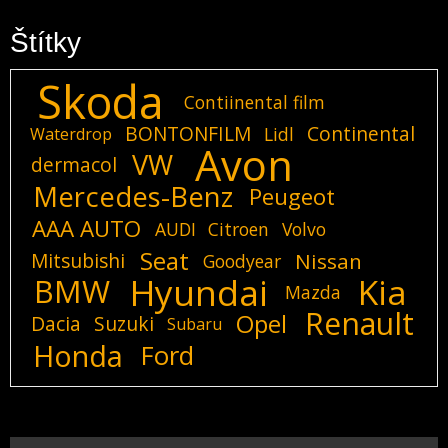
Štítky
Skoda
Contiinental film
BONTONFILM
Continental
Lidl
Waterdrop
Avon
VW
dermacol
Mercedes-Benz
Peugeot
AAA AUTO
AUDI
Citroen
Volvo
Seat
Mitsubishi
Nissan
Goodyear
Hyundai
Kia
BMW
Mazda
Renault
Opel
Dacia
Suzuki
Subaru
Honda
Ford