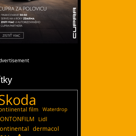
ítky
Skoda
ontiinental film
Waterdrop
ONTONFILM
Lidl
ontinental
dermacol