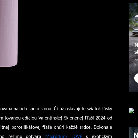
ovaná nálada spolu s ňou. Či už oslavujete sviatok lásky 
imitovanou edíciou Valentínskej Sklenenej Fľaši 2024 od 
itnej borosilikátovej fľaše ohúri každé srdce. Dokonale 
ého režimu dotvára 
Microdrink LOVE
 s exotickým 