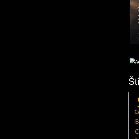
Št
C
B
C