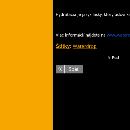
Hydratácia je jazyk lásky, ktorý osloví 
Viac informácií nájdete na 
www.waterd
Waterdrop
Štítky
:
Späť