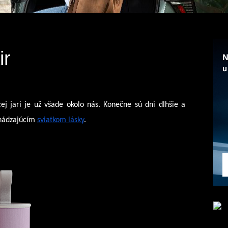
ir
ej jari je už všade okolo nás. Konečne sú dni dlhšie a 
hádzajúcím 
sviatkom lásky
. 