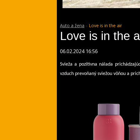
Auto a žena
Love is in the air
Love is in the a
06.02.2024 16:56
Svieža a pozitívna nálada prichádzajúc
vzduch prevoňaný sviežou vôňou a pric