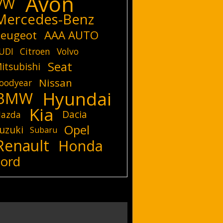
Avon
VW
Mercedes-Benz
eugeot
AAA AUTO
UDI
Citroen
Volvo
Seat
itsubishi
Nissan
oodyear
Hyundai
BMW
Kia
Dacia
azda
Opel
uzuki
Subaru
Renault
Honda
Ford