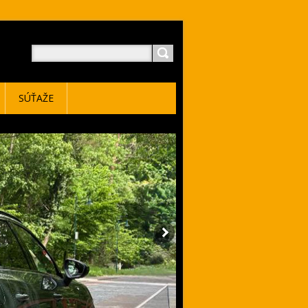
SÚŤAŽE