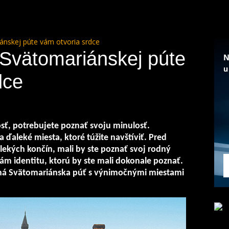
ánskej púte vám otvoria srdce
Svätomariánskej púte
dce
sť, potrebujete poznať svoju minulosť.
 ďaleké miesta, ktoré túžite navštíviť. Pred
lekých končín, mali by ste poznať svoj rodný
 vám identitu, ktorú by ste mali dokonale poznať.
á Svätomariánska púť s výnimočnými miestami