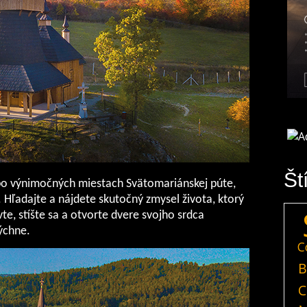
Št
po výnimočných miestach Svätomariánskej púte,
Hľadajte a nájdete skutočný zmysel života, ktorý
te, stíšte sa a otvorte dvere svojho srdca
dýchne.
C
B
C