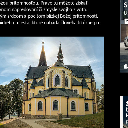
ožou prítomnosťou. Práve tu môžete získať
nom napredovaní či zmysle svojho života.
ým srdcom a pocitom blízkej Božej prítomnosti.
tnického miesta, ktoré nabáda človeka k túžbe po