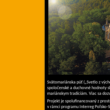
Svätomariánska púť („Svetlo z výc
spoločenské a duchovné hodnoty sl
mariánskym tradíciám. Viac sa doz
Projekt je spolufinancovaný z pros
v rámci programu Interreg Poľsko-