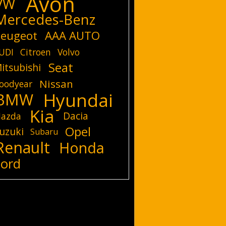
Avon
VW
Mercedes-Benz
eugeot
AAA AUTO
UDI
Citroen
Volvo
Seat
itsubishi
Nissan
oodyear
Hyundai
BMW
Kia
Dacia
azda
Opel
uzuki
Subaru
Renault
Honda
Ford