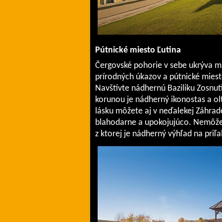
Pútnické miesto Ľutina
Čergovské pohorie v sebe ukrýva m
prírodných úkazov a pútnické miesto
Navštívte nádhernú Baziliku Zosnut
korunou je nádherný ikonostas a ol
lásku môžete aj v neďalekej Záhrad
blahodarne a upokojujúco. Nemôžet
z ktorej je nádherný výhľad na priľa