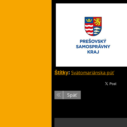
Svätomariánska púť
Štítky
:
Späť