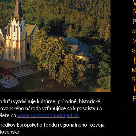
P
A
M
G
M
S
hodu
“
) vyzdvihuje kultúrne, prírodné, historické,
ovanského národa vzťahujúce sa k posolstvu a
viete na
www.svatomarianskaput.sk
.
triedkov Európskeho fondu regionálneho rozvoja
Slovensko.