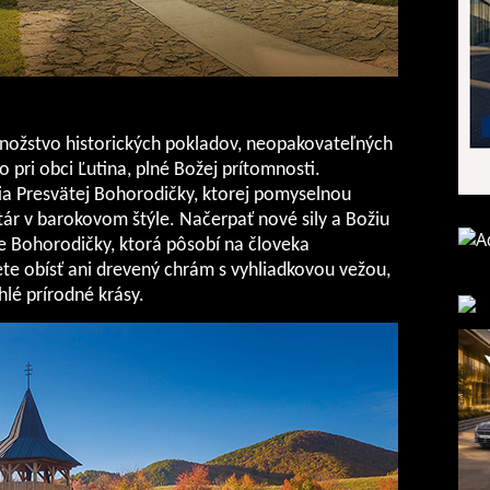
nožstvo historických pokladov, neopakovateľných
 pri obci Ľutina, plné Božej prítomnosti.
ia Presvätej Bohorodičky, ktorej pomyselnou
tár v barokovom štýle. Načerpať nové sily a Božiu
e Bohorodičky, ktorá pôsobí na človeka
e obísť ani drevený chrám s vyhliadkovou vežou,
hlé prírodné krásy.