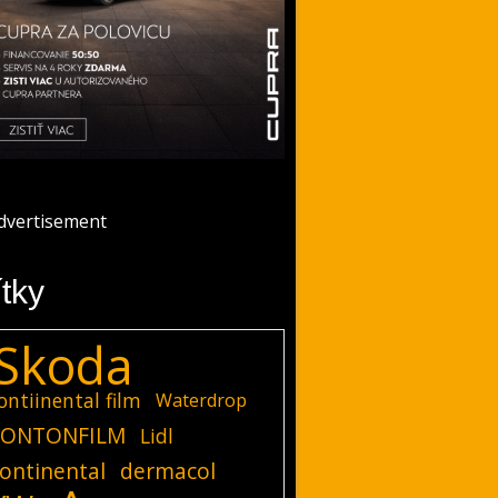
ítky
Skoda
ontiinental film
Waterdrop
ONTONFILM
Lidl
ontinental
dermacol