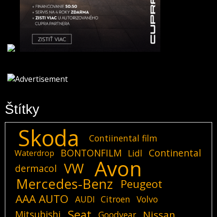
Štítky
Skoda
Contiinental film
BONTONFILM
Continental
Lidl
Waterdrop
Avon
VW
dermacol
Mercedes-Benz
Peugeot
AAA AUTO
AUDI
Citroen
Volvo
Seat
Mitsubishi
Nissan
Goodyear