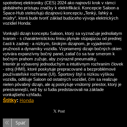
spotrebnej elektroniky (CES) 2024 ako najnovší krok v rámci
globálneho prístupu značky k elektrifikácii. Koncepcie Saloon a
Space-Hub stelesňujú dizajnovú koncepciu „Tenký, ľahký a
múdry“, ktorá bude tvoriť základ budúceho vývoja elektrických
vozidiel Honda:
Vonkajší dizajn konceptu Saloon, ktorý sa vyznačuje jednoliatym
tvarom - s charakteristickou líniou plynule stúpajúcou od prednej
časti k zadnej - a nízkym, širokým dizajnom, je vyjadrením
pružnosti a dynamiky vozidla. Vzpriamený dizajn bočných okien
vytvára expanzívny bočný panel, zatiaľ čo sa tvar smerom k
bočným prahom zužuje, aby zvýraznil pneumatiky.
Interiér je vybavený jednoduchým a intuitívnym rozhraním človek
- stroj (HMI), ktoré poskytuje prepracované a bezproblémové
používateľské rozhranie (UI). Športový štýl s nízkou výškou
vozidla, odlišuje Saloon od ostatných vozidiel, čím sa realizuje
nielen pôvabný dizajn, ale aj poskytuje vnútorný priestor, ktorý je
priestrannejší, než by si ľudia predstavovali na základe
vonkajšieho vzhľadu.
Honda
Štítky
:
Späť