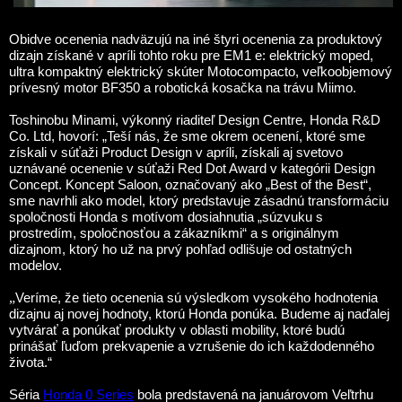
Obidve ocenenia nadväzujú na iné štyri ocenenia za produktový
dizajn získané v apríli tohto roku pre EM1 e: elektrický moped,
ultra kompaktný elektrický skúter Motocompacto, veľkoobjemový
prívesný motor BF350 a robotická kosačka na trávu Miimo.
Toshinobu Minami, výkonný riaditeľ Design Centre, Honda R&D
Co. Ltd, hovorí: „Teší nás, že sme okrem ocenení, ktoré sme
získali v súťaži Product Design v apríli, získali aj svetovo
uznávané ocenenie v súťaži Red Dot Award v kategórii Design
Concept. Koncept Saloon, označovaný ako „Best of the Best“,
sme navrhli ako model, ktorý predstavuje zásadnú transformáciu
spoločnosti Honda s motívom dosiahnutia „súzvuku s
prostredím, spoločnosťou a zákazníkmi“ a s originálnym
dizajnom, ktorý ho už na prvý pohľad odlišuje od ostatných
modelov.
„
Veríme, že tieto ocenenia sú výsledkom vysokého hodnotenia
dizajnu aj novej hodnoty, ktorú Honda ponúka. Budeme aj naďalej
vytvárať a ponúkať produkty v oblasti mobility, ktoré budú
prinášať ľuďom prekvapenie a vzrušenie do ich každodenného
života.“
Séria
Honda 0 Series
bola predstavená na januárovom Veľtrhu