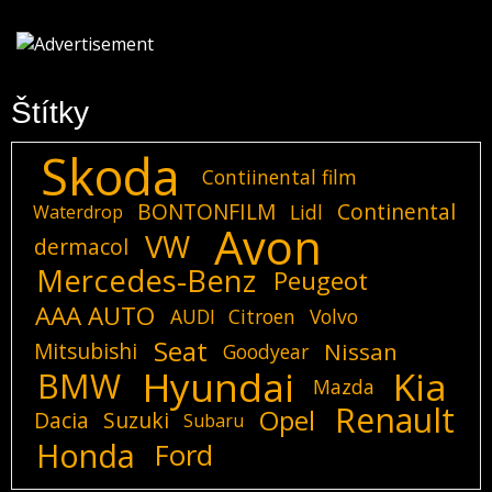
Štítky
Skoda
Contiinental film
BONTONFILM
Continental
Lidl
Waterdrop
Avon
VW
dermacol
Mercedes-Benz
Peugeot
AAA AUTO
AUDI
Citroen
Volvo
Seat
Mitsubishi
Nissan
Goodyear
Hyundai
Kia
BMW
Mazda
Renault
Opel
Dacia
Suzuki
Subaru
Honda
Ford