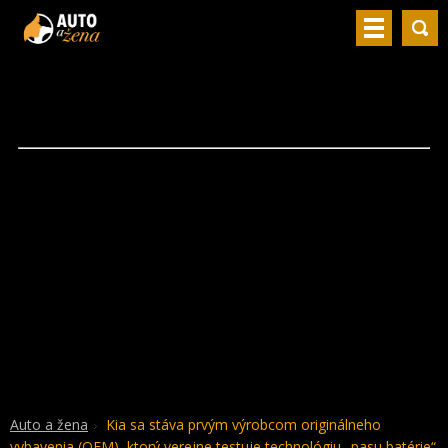
Auto a žena
Kia sa stáva prvým výrobcom originálneho
vybavenia (OEM), ktorý verejne testuje technológiu „pasu batérie“