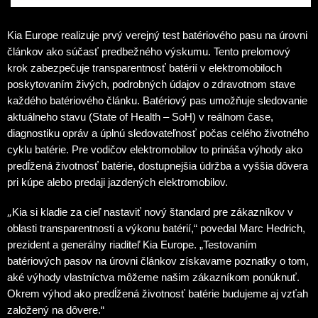
Kia Europe realizuje prvý verejný test batériového pasu na úrovni
článkov ako súčasť predbežného výskumu. Tento prelomový
krok zabezpečuje transparentnosť batérií v elektromobiloch
poskytovaním živých, podrobných údajov o zdravotnom stave
každého batériového článku. Batériový pas umožňuje sledovanie
aktuálneho stavu (State of Health – SoH) v reálnom čase,
diagnostiku opráv a úplnú sledovateľnosť počas celého životného
cyklu batérie. Pre vodičov elektromobilov to prináša výhody ako
predĺžená životnosť batérie, dostupnejšia údržba a vyššia dôvera
pri kúpe alebo predaji jazdených elektromobilov.
„
Kia si kladie za cieľ nastaviť nový štandard pre zákazníkov v
oblasti transparentnosti a výkonu batérií,“ povedal Marc Hedrich,
prezident a generálny riaditeľ Kia Europe. „Testovaním
batériových pasov na úrovni článkov získavame poznatky o tom,
aké výhody vlastníctva môžeme našim zákazníkom ponúknuť.
Okrem výhod ako predĺžená životnosť batérie budujeme aj vzťah
založený na dôvere.“