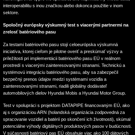
interoperabilitu s inou značkou alebo dokonca použitie v inom
sektore.
Spoločný európsky výskumný test s viacerými partnermi na
zrelosť batériového pasu
Za testami batériového pasu stojí celoeurópska výskumná
iniciatíva, ktorej cieľom je pilotne overiť a preskúmať výzvy a
príležitosti pri implementácii batériového pasu EÚ v reálnom
prostredí s viacerými zainteresovanými stranami. Technickú a
systémovú integráciu batériového pasu, aby sa zabezpečil
bezpečný prenos údajov medzi systémami vozidla a
zainteresovanými stranami, riadili globálny dodávateľ
automobilových dielov Hyundai Mobis a Hyundai Motor Group.
Test v spolupráci s projektom DATAPIPE financovaným EÚ, ako
aj s organizáciou ARN (holandská organizácia zodpovedná za
spracovanie vozidiel a batérií po skončení ich životnosti), skúmal
potenciálne výhody digitálnych produktových pasov v budúcnosti.
V súčasnosti batériový pas EÚ obsahuje viac ako 100 dátových