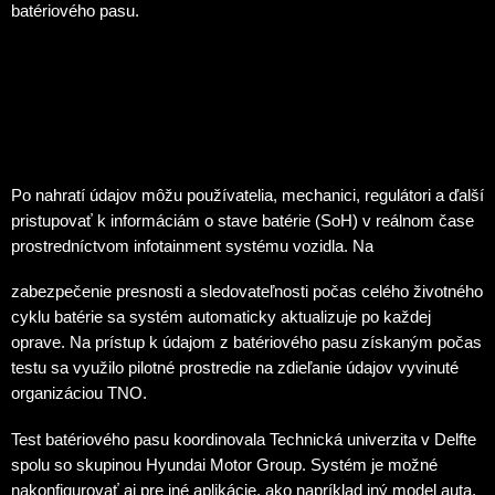
batériového pasu.
Po nahratí údajov môžu používatelia, mechanici, regulátori a ďalší
pristupovať k informáciám o stave batérie (SoH) v reálnom čase
prostredníctvom infotainment systému vozidla. Na
zabezpečenie presnosti a sledovateľnosti počas celého životného
cyklu batérie sa systém automaticky aktualizuje po každej
oprave. Na prístup k údajom z batériového pasu získaným počas
testu sa využilo pilotné prostredie na zdieľanie údajov vyvinuté
organizáciou TNO.
Test batériového pasu koordinovala Technická univerzita v Delfte
spolu so skupinou Hyundai Motor Group. Systém je možné
nakonfigurovať aj pre iné aplikácie, ako napríklad iný model auta,