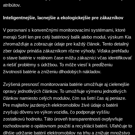
atribútov.
Inteligentnejšie, lacnejšie a ekologickejšie pre zákazníkov
V porovnaní s konvenčnými monitorovacími systémami, ktoré
merajú SoH len pre celý batériový balík alebo modul, výskum Kia
zhromažďuje a zobrazuje údaje pre každý článok. Tento detailný
zber údajov prináša zákazníkom rôzne výhody. Vďaka prehľadu
o stave batérie v reálnom čase môžu zákazníci včas identifikovať
a riešiť problémy s údržbou. To môže viesť k predĺženiu
životnosti batérie a zníženiu dlhodobých nákladov.
Zvýšená presnosť monitorovania batérie umožňuje aj cielenejšie
opravy jednotlivých článkov. To umožňuje výmenu jednotlivých
článkov namiesto celých modulov, čím sa šetrí čas aj peniaze.
Pre majiteľov jazdených elektromobilov živé údaje o batérii
zvyšujú dôveru vo výkon vozidla, čo podporuje vyššiu
zostatkovú hodnotu. Táto úroveň transparentnosti ovplyvňuje
rozhodovanie o opätovnom použití a recyklácii batérií. Uľahčuje to
dlhšie udržanie batérií elektromobilov na trhu a znižuje množstvo