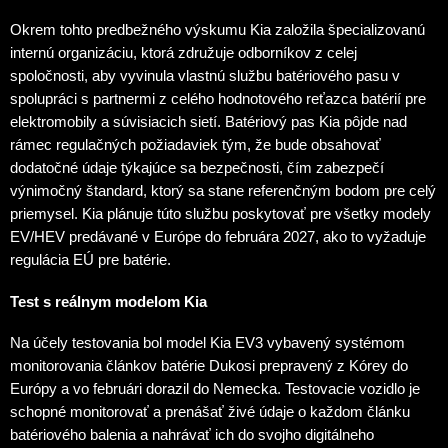
Okrem tohto predbežného výskumu Kia založila špecializovanú
internú organizáciu, ktorá združuje odborníkov z celej
spoločnosti, aby vyvinula vlastnú službu batériového pasu v
spolupráci s partnermi z celého hodnotového reťazca batérií pre
elektromobily a súvisiacich sietí. Batériový pas Kia pôjde nad
rámec regulačných požiadaviek tým, že bude obsahovať
dodatočné údaje týkajúce sa bezpečnosti, čím zabezpečí
výnimočný štandard, ktorý sa stane referenčným bodom pre celý
priemysel. Kia plánuje túto službu poskytovať pre všetky modely
EV/HEV predávané v Európe do februára 2027, ako to vyžaduje
regulácia EÚ pre batérie.
Test s reálnym modelom Kia
Na účely testovania bol model Kia EV3 vybavený systémom
monitorovania článkov batérie Dukosi prepravený z Kórey do
Európy a vo februári dorazil do Nemecka. Testovacie vozidlo je
schopné monitorovať a prenášať živé údaje o každom článku
batériového balenia a nahrávať ich do svojho digitálneho