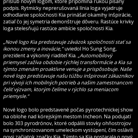
prísľub novým logom, ktoré pripomína rukou písaný
podpis. Rytmicky neprerušovaná línia loga vyjadruje
odhodlanie spoločnosti Kia prinášať okamihy inšpirácie,
zatiaľ čo jej symetria demonštruje dôveru. Rastúce krivky
loga stelesňujú rastúce ambície spoločnosti Kia.
„
Nové logo Kia predstavuje záväzok spoločnosti stať sa
ikonou zmeny a inovácie,“
uviedol Ho Sung Song,
prezident a výkonný riaditeľ Kia.
„Automobilový
priemysel zažíva obdobie rýchlej transformácie a Kia sa
týmto zmenám proaktívne venuje a prispôsobuje. Naše
nové logo predstavuje našu túžbu inšpirovať zákazníkov
pri vývoji ich mobilných potrieb a našim zamestnancom
čeliť výzvam, ktorým čelíme v rýchlo sa meniacom
priemysle.“
Nové logo bolo predstavené počas pyrotechnickej show
na oblohe nad kórejským mestom Incheon. Na podujatí
bolo 303 pyrodrónov, ktoré odpálili stovky ohňostrojov
na synchronizovanom umeleckom vystúpení, čím oslávili
nový začiatok značky Kia. Týmto sa Kia postarala o nový