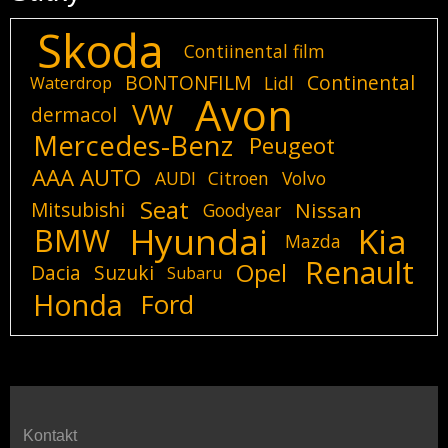
Skoda
Contiinental film
BONTONFILM
Continental
Lidl
Waterdrop
Avon
VW
dermacol
Mercedes-Benz
Peugeot
AAA AUTO
AUDI
Citroen
Volvo
Seat
Mitsubishi
Nissan
Goodyear
Hyundai
Kia
BMW
Mazda
Renault
Opel
Dacia
Suzuki
Subaru
Honda
Ford
Kontakt