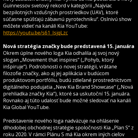
Guinnessov svetový rekord v kategórii „Najviac
bezpilotných vzdušných prostriedkov (UAV), ktoré
súčasne spúšťajú zábavnú pyrotechniku“. Oslnivú show
môžete vidieť na kanáli Kia YouTube:
https://youtu.be/s61_IsjqLzc
Nová stratégia značky bude predstavená 15. januára
Okrem úplne nového loga Kia odhalila aj svoj nový
slogan „Movement that inspires“ („Pohyb, ktorý
inšpiruje“). Podrobnosti o novej stratégii, vrátane
filozofie značky, ako aj jej aplikácia v budúcom
produktovom portfóliu, budú zdieľané prostredníctvom
digitálneho podujatia „New Kia Brand Showcase“ („Nová
prehliadka značky Kia“), ktoré sa uskutoční 15. januára.
Rovnako aj túto udalosť bude možné sledovať na kanáli
Kia Global YouTube.
Predstavenie nového loga nadväzuje na ohlásenie
dlhodobej obchodnej stratégie spoločnosti Kia „Plan S“ z
roku 2020. V rámci Plánu S má Kia okrem iných cieľov