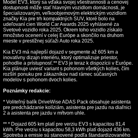
Model EV3, ktorý sa vďaka svojej všestrannosti a cenovej
dostupnosti môže stať hlavným vozidlom domácnosti, je
špecializovaným, veľkoobjemovým elektrickým vozidlom
značky Kia pre trh kompaktných SUV, ktoré bolo na
udeľovaní cien World Car Awards 2025 vyhlásené za
Svetové vozidlo roka 2025. Okrem toho vozidlo získalo
množstvo ocenení v celej Európe a skončilo na druhom
mieste v prestížnej súťaži Auto roka 2025.
Kia EV3 má najlepší dojazd v segmente až 605 km a
inovatívny dizajn interiéru, ktorý optimalizuje priestor,
pohodlie a prístupnosť.** EV3 je teraz k dispozícii v Európe.
Kia plánuje uviesť variant s pohonom všetkých kolies, čím
rozšíri ponuku pre zákazníkov nad rámec súčasných
modelov s pohonom dvoch kolies.
Poznámky redakcie:
* Voliteľný balík DriveWise ADAS Pack obsahuje asistenta
pre predchádzanie kolíziám, asistenta pre jazdu na diaľnici
2 a asistenta pre jazdu v mŕtvom uhle.
** * Dojazd 605 km platí pre verziu EV3 s kapacitou 81,4
kWh. Pre verziu s kapacitou 58,3 kWh platí dojazd 436 km.
Spotreba a emisie sú stanovené podľa štandardizovaného