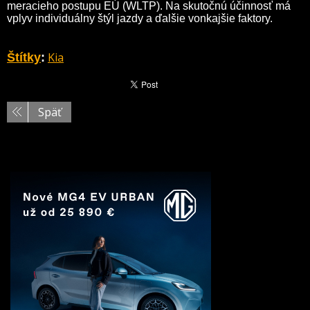
meracieho postupu EÚ (WLTP). Na skutočnú účinnosť má
vplyv individuálny štýl jazdy a ďalšie vonkajšie faktory.
Kia
Štítky
:
Späť