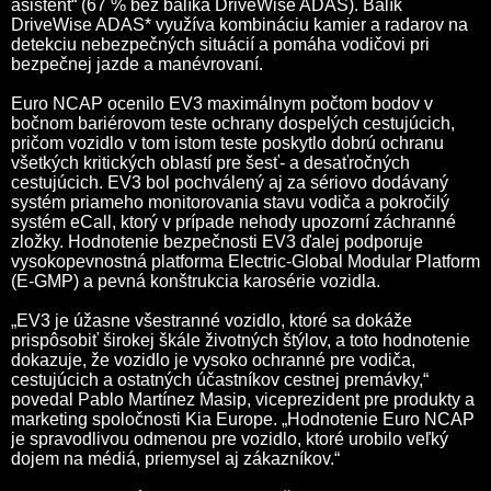
asistent“ (67 % bez balíka DriveWise ADAS). Balík
DriveWise ADAS* využíva kombináciu kamier a radarov na
detekciu nebezpečných situácií a pomáha vodičovi pri
bezpečnej jazde a manévrovaní.
Euro NCAP ocenilo EV3 maximálnym počtom bodov v
bočnom bariérovom teste ochrany dospelých cestujúcich,
pričom vozidlo v tom istom teste poskytlo dobrú ochranu
všetkých kritických oblastí pre šesť- a desaťročných
cestujúcich. EV3 bol pochválený aj za sériovo dodávaný
systém priameho monitorovania stavu vodiča a pokročilý
systém eCall, ktorý v prípade nehody upozorní záchranné
zložky. Hodnotenie bezpečnosti EV3 ďalej podporuje
vysokopevnostná platforma Electric-Global Modular Platform
(E-GMP) a pevná konštrukcia karosérie vozidla.
„
EV3 je úžasne všestranné vozidlo, ktoré sa dokáže
prispôsobiť širokej škále životných štýlov, a toto hodnotenie
dokazuje, že vozidlo je vysoko ochranné pre vodiča,
cestujúcich a ostatných účastníkov cestnej premávky,“
povedal Pablo Martínez Masip, viceprezident pre produkty a
marketing spoločnosti Kia Europe. „Hodnotenie Euro NCAP
je spravodlivou odmenou pre vozidlo, ktoré urobilo veľký
dojem na médiá, priemysel aj zákazníkov.“