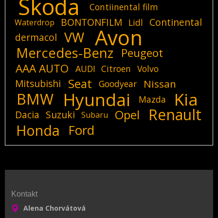
Skoda
Contiinental film
BONTONFILM
Continental
Lidl
Waterdrop
Avon
VW
dermacol
Mercedes-Benz
Peugeot
AAA AUTO
AUDI
Citroen
Volvo
Seat
Mitsubishi
Nissan
Goodyear
Hyundai
Kia
BMW
Mazda
Renault
Opel
Dacia
Suzuki
Subaru
Honda
Ford
Kontakt
Alena Chorvátová