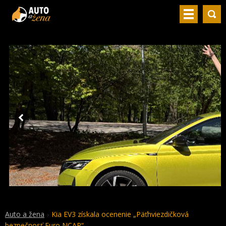
Auto a žena
Kia EV3 získala ocenenie „Päťhviezdičková
bezpečnosť Euro NCAP“