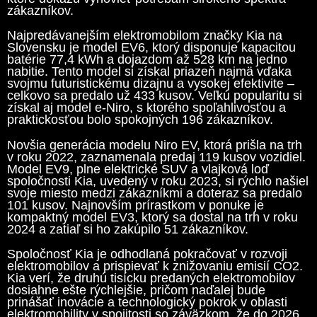
zákazníkov.
Najpredávanejším elektromobilom značky Kia na
Slovensku je model EV6, ktorý disponuje kapacitou
batérie 77,4 kWh a dojazdom až 528 km na jedno
nabitie. Tento model si získal priazeň najmä vďaka
svojmu futuristickému dizajnu a vysokej efektivite –
celkovo sa predalo už 433 kusov. Veľkú popularitu si
získal aj model e-Niro, s ktorého spoľahlivosťou a
praktickosťou bolo spokojných 196 zákazníkov.
Novšia generácia modelu Niro EV, ktorá prišla na trh
v roku 2022, zaznamenala predaj 119 kusov vozidiel.
Model EV9, plne elektrické SUV a vlajková loď
spoločnosti Kia, uvedený v roku 2023, si rýchlo našiel
svoje miesto medzi zákazníkmi a doteraz sa predalo
101 kusov. Najnovším prírastkom v ponuke je
kompaktný model EV3, ktorý sa dostal na trh v roku
2024 a zatiaľ si ho zakúpilo 51 zákazníkov.
Spoločnosť Kia je odhodlaná pokračovať v rozvoji
elektromobilov a prispievať k znižovaniu emisií CO2.
Kia verí, že druhú tisícku predaných elektromobilov
dosiahne ešte rýchlejšie, pričom naďalej bude
prinášať inovácie a technologický pokrok v oblasti
elektromobility v spojitosti so záväzkom, že do 2026