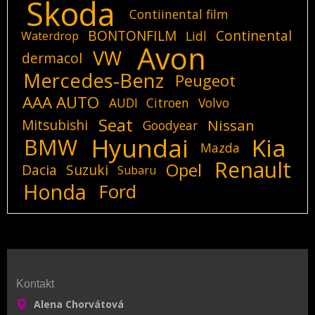
Skoda
Contiinental film
BONTONFILM
Continental
Lidl
Waterdrop
Avon
VW
dermacol
Mercedes-Benz
Peugeot
AAA AUTO
AUDI
Citroen
Volvo
Seat
Mitsubishi
Nissan
Goodyear
Hyundai
Kia
BMW
Mazda
Renault
Opel
Dacia
Suzuki
Subaru
Honda
Ford
Kontakt
Alena Chorvátová