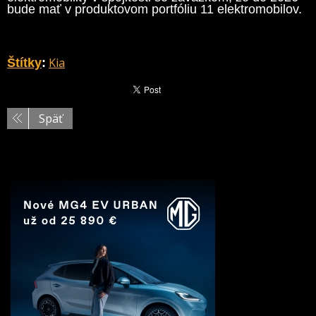
bude mať v produktovom portfóliu 11 elektromobilov.
Kia
Štítky
:
Späť