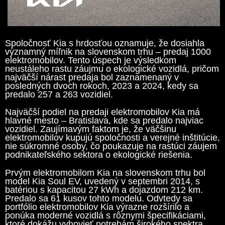
Spoločnosť Kia s hrdosťou oznamuje, že dosiahla
významný míľnik na slovenskom trhu – predaj 1000
elektromobilov. Tento úspech je výsledkom
neustáleho rastu záujmu o ekologické vozidlá, pričom
najväčší nárast predaja bol zaznamenaný v
posledných dvoch rokoch, 2023 a 2024, kedy sa
predalo 257 a 263 vozidiel.
Najväčší podiel na predaji elektromobilov Kia má
hlavné mesto – Bratislava, kde sa predalo najviac
vozidiel. Zaujímavým faktom je, že väčšinu
elektromobilov kupujú spoločnosti a verejné inštitúcie,
nie súkromné osoby, čo poukazuje na rastúci záujem
podnikateľského sektora o ekologické riešenia.
Prvým elektromobilom Kia na slovenskom trhu bol
model Kia Soul EV, uvedený v septembri 2014, s
batériou s kapacitou 27 kWh a dojazdom 212 km.
Predalo sa 61 kusov tohto modelu. Odvtedy sa
portfólio elektromobilov Kia výrazne rozšírilo a
ponúka moderné vozidlá s rôznymi špecifikáciami,
ktoré dokážu vyhovieť potrebám širokého spektra