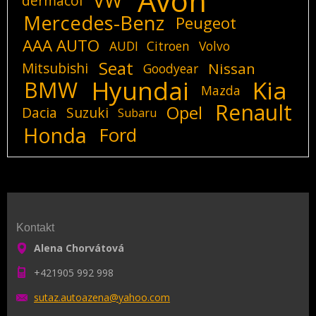
Avon
VW
dermacol
Mercedes-Benz
Peugeot
AAA AUTO
AUDI
Citroen
Volvo
Seat
Mitsubishi
Nissan
Goodyear
Hyundai
Kia
BMW
Mazda
Renault
Opel
Dacia
Suzuki
Subaru
Honda
Ford
Kontakt
Alena Chorvátová
+421905 992 998
sutaz.au
toazena@
yahoo.co
m