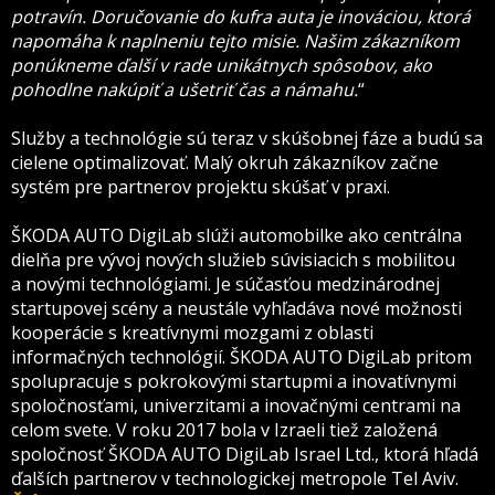
potravín. Doručovanie do kufra auta je inováciou, ktorá
napomáha k naplneniu tejto misie. Našim zákazníkom
ponúkneme ďalší v rade unikátnych spôsobov, ako
pohodlne nakúpiť a ušetriť čas a námahu.
“
Služby a technológie sú teraz v skúšobnej fáze a budú sa
cielene optimalizovať. Malý okruh zákazníkov začne
systém pre partnerov projektu skúšať v praxi.
ŠKODA AUTO DigiLab slúži automobilke ako centrálna
dielňa pre vývoj nových služieb súvisiacich s mobilitou
a novými technológiami. Je súčasťou medzinárodnej
startupovej scény a neustále vyhľadáva nové možnosti
kooperácie s kreatívnymi mozgami z oblasti
informačných technológií. ŠKODA AUTO DigiLab pritom
spolupracuje s pokrokovými startupmi a inovatívnymi
spoločnosťami, univerzitami a inovačnými centrami na
celom svete. V roku 2017 bola v Izraeli tiež založená
spoločnosť ŠKODA AUTO DigiLab Israel Ltd., ktorá hľadá
ďalších partnerov v technologickej metropole Tel Aviv.