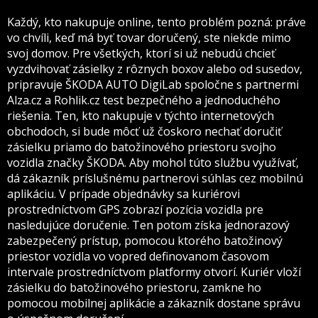
Každý, kto nakupuje online, tento problém pozná: práve
vo chvíli, keď má byť tovar doručený, ste niekde mimo
svoj domov. Pre všetkých, ktorí si už nebudú chcieť
vyzdvihovať zásielky z rôznych boxov alebo od susedov,
pripravuje ŠKODA AUTO DigiLab spoločne s partnermi
Alza.cz a Rohlik.cz test bezpečného a jednoduchého
riešenia. Ten, kto nakupuje v týchto internetových
obchodoch, si bude môcť už čoskoro nechať doručiť
zásielku priamo do batožinového priestoru svojho
vozidla značky ŠKODA. Aby mohol túto službu využívať,
dá zákazník príslušnému partnerovi súhlas cez mobilnú
aplikáciu. V prípade objednávky sa kuriérovi
prostredníctvom GPS zobrazí pozícia vozidla pre
nasledujúce doručenie. Ten potom získa jednorazový
zabezpečený prístup, pomocou ktorého batožinový
priestor vozidla vo vopred definovanom časovom
intervale prostredníctvom platformy otvorí. Kuriér vloží
zásielku do batožinového priestoru, zamkne ho
pomocou mobilnej aplikácie a zákazník dostane správu