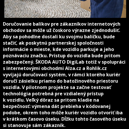
Doručovanie balíkov pre zákazníkov internetových
obchodov sa môže už čoskoro výrazne zjednodušiť.
Aby sa pohodlne dostali ku svojmu balíčku, bude
stačiť, ak poskytnú partnerskej spoločnosti
informácie o mieste, kde vozidlo parkuje a jeho
poznávaciu značku. Prístup do vozidla bude pritom
zabezpečený. ŠKODA AUTO DigiLab totiž v spolupráci
s internetovými obchodmi Alza.cz a Rohlik.cz
vyvíjajú doručovací systém, v rámci ktorého kuriér
doručí zásielku priamo do batožinového priestoru
vozidla. V pilotnom projekte sa začne testovať
technológia potrebná pre vzdialený prístup
k vozidlu. Veľký dôraz sa pritom kladie na
bezpečnosť: výmena dát prebieha v kódovanej
podobe, okrem toho môže kuriér vozidlo otvoriť iba
v krátkom časovo úseku. Dĺžku tohto časového úseku
si stanovuje sám zákazník.