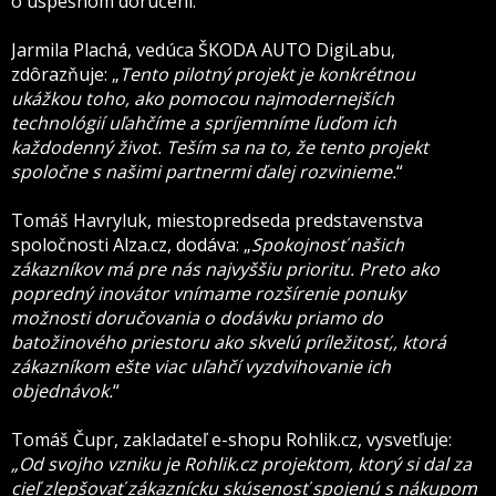
o úspešnom doručení.
Jarmila Plachá, vedúca ŠKODA AUTO DigiLabu,
zdôrazňuje: „
Tento pilotný projekt je konkrétnou
ukážkou toho, ako pomocou najmodernejších
technológií uľahčíme a spríjemníme ľuďom ich
každodenný život. Teším sa na to, že tento projekt
spoločne s našimi partnermi ďalej rozvinieme.
“
Tomáš Havryluk, miestopredseda predstavenstva
spoločnosti Alza.cz, dodáva: „
Spokojnosť našich
zákazníkov má pre nás najvyššiu prioritu. Preto ako
popredný inovátor vnímame rozšírenie ponuky
možnosti doručovania o dodávku priamo do
batožinového priestoru ako skvelú príležitosť,, ktorá
zákazníkom ešte viac uľahčí vyzdvihovanie ich
objednávok.
“
Tomáš Čupr, zakladateľ e-shopu Rohlik.cz, vysvetľuje:
„Od svojho vzniku je Rohlik.cz projektom, ktorý si dal za
cieľ zlepšovať zákaznícku skúsenosť spojenú s nákupom