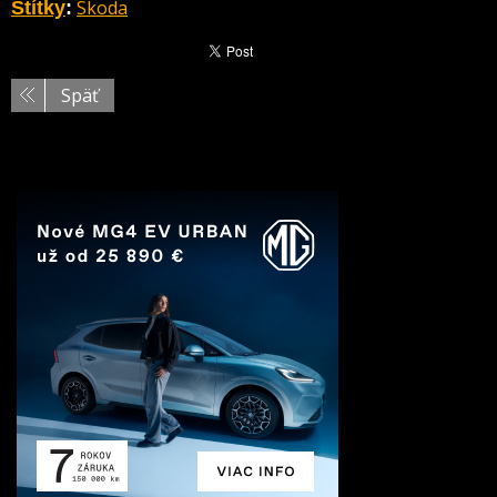
Skoda
Štítky
:
Späť