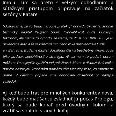
Imolu. Tím sa preto s veľkým odhodlaním a
súťaživým prístupom pripravuje na začiatok
sezóny v Katare.
"Očakávame, že to budú náročné preteky," potvrdil Olivier Jansonnie,
technický riaditeľ Peugeot Sport. "Spoľahlivosť bude kľúčovým
faktorom, ale máme tú výhodu, že vieme, že PEUGEOT 9X8 2023 je už
osvedčené auto a že sa koncom minulého roka presvedčil vo Fudži
a v Bahrajne. Budeme musieť dosiahnuť čistý a bezchybný výkon, čo sa
týka jazdcov, spoľahlivosť a stratégiu. Ak sa nám to podarí, potom
môžeme čo najlepšie využiť dané príležitosti. Máme k dispozícii niekoľko
nových nástrojov, ktoré nám pomôžu ešte viac zlepšiť to, čo robíme na
dráhe. V každom prípade sme odhodlaní dosiahnuť čo najlepší
výsledok."
Aj keď bude trať pre mnohých konkurentov nová,
každý bude mať šancu zvládnuť ju počas Prológu,
ktorý sa bude konať pred úvodným kolom, a
vrátiť sa späť do starých koľají.