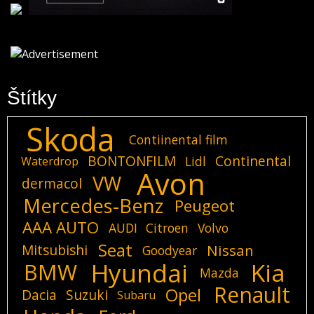
Štítky
Skoda
Contiinental film
BONTONFILM
Continental
Lidl
Waterdrop
Avon
VW
dermacol
Mercedes-Benz
Peugeot
AAA AUTO
AUDI
Citroen
Volvo
Seat
Mitsubishi
Nissan
Goodyear
Hyundai
Kia
BMW
Mazda
Renault
Opel
Dacia
Suzuki
Subaru