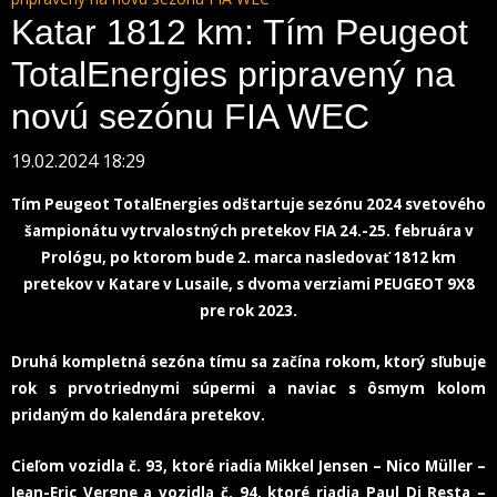
Katar 1812 km: Tím Peugeot
TotalEnergies pripravený na
novú sezónu FIA WEC
19.02.2024 18:29
Tím Peugeot TotalEnergies odštartuje sezónu 2024 svetového
šampionátu vytrvalostných pretekov FIA 24.-25. februára v
Prológu, po ktorom bude 2. marca nasledovať 1812 km
pretekov v Katare v Lusaile, s dvoma verziami PEUGEOT 9X8
pre rok 2023.
Druhá kompletná sezóna tímu sa začína rokom, ktorý sľubuje
rok
s prvotriednymi súpermi a naviac s ôsmym kolom
pridaným do kalendára pretekov.
Cieľom vozidla č. 93, ktoré riadia Mikkel Jensen – Nico Müller –
Jean-Eric Vergne a vozidla č. 94, ktoré riadia Paul Di Resta –