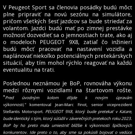
V Peugeot Sport sa členovia posádky budú môcť
plne pripraviť na novú sezónu na simulátore,
pričom všetkých šesť jazdcov sa bude striedať za
volantom. Jazdci budú mať po zimnej prestávke
možnosť dozvedieť sa o jemnostiach trate, ako aj
o modeloch PEUGEOT 9X8, zatiaľ čo inžinieri
budú môcť pracovať na nastavení vozidla a
naplánovať niekoľko potenciálnych pretekárskych
situácií, aby tím mohol rýchlo reagovať na každú
eventualitu na trati.
Poslednou neznámou je BoP, rovnováha výkonu
medzi rôznymi vozidlami na štartovom rošte.
"
Pred úvodným kolom dôjde k novým úpravám
výkonnosti,"
komentoval Jean-Marc Finot, senior viceprezident
Stellantis Motorsport.
PEUGEOT 9X8, ktorý bude pretekať v Katare,
bude identický s tým, ktorý súťažil
v záverečných pretekoch roku 2023.
BoP by ho preto mala umiestniť bližšie k výkonnosti špičkových
konkurentov. Ide preto o to, aby sme sa pokúsili bojovať o vedúce