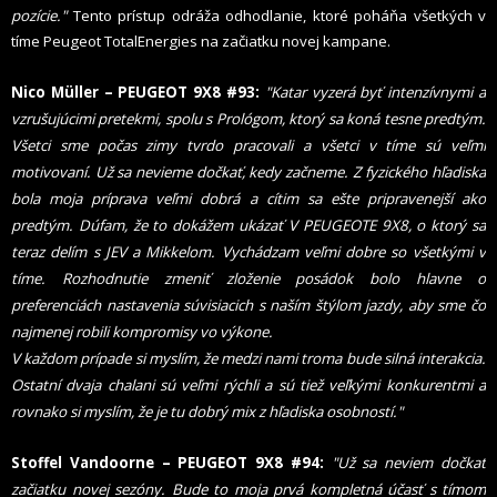
pozície."
Tento prístup odráža odhodlanie, ktoré poháňa všetkých v
tíme Peugeot TotalEnergies na začiatku novej kampane.
Nico Müller – PEUGEOT 9X8 #93:
"Katar vyzerá byť intenzívnymi a
vzrušujúcimi pretekmi, spolu s Prológom, ktorý sa koná tesne predtým.
Všetci sme počas zimy tvrdo pracovali a všetci v tíme sú veľmi
motivovaní. Už sa nevieme dočkať, kedy začneme. Z fyzického hľadiska
bola moja príprava veľmi dobrá a cítim sa ešte pripravenejší ako
predtým. Dúfam, že to dokážem ukázať V PEUGEOTE 9X8, o ktorý sa
teraz delím s JEV a Mikkelom. Vychádzam veľmi dobre so všetkými v
tíme. Rozhodnutie zmeniť zloženie posádok bolo hlavne o
preferenciách nastavenia súvisiacich s naším štýlom jazdy, aby sme čo
najmenej robili kompromisy vo výkone.
V každom prípade si myslím, že medzi nami troma bude silná interakcia.
Ostatní dvaja chalani sú veľmi rýchli a sú tiež veľkými konkurentmi a
rovnako si myslím, že je tu dobrý mix z hľadiska osobností."
Stoffel Vandoorne – PEUGEOT 9X8 #94:
"Už sa neviem dočkať
začiatku novej sezóny. Bude to moja prvá kompletná účasť s tímom