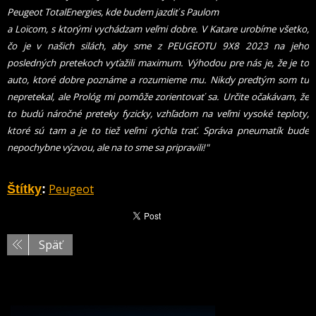
Peugeot TotalEnergies, kde budem jazdiť s Paulom
a Loïcom, s ktorými vychádzam veľmi dobre. V Katare urobíme všetko,
čo je v našich silách, aby sme z PEUGEOTU 9X8 2023 na jeho
posledných pretekoch vyťažili maximum. Výhodou pre nás je, že je to
auto, ktoré dobre poznáme a rozumieme mu. Nikdy predtým som tu
nepretekal, ale Prológ mi pomôže zorientovať sa. Určite očakávam, že
to budú náročné preteky fyzicky, vzhľadom na veľmi vysoké teploty,
ktoré sú tam a je to tiež veľmi rýchla trať. Správa pneumatík bude
nepochybne výzvou, ale na to sme sa pripravili!"
Peugeot
Štítky
:
Späť