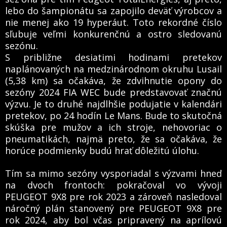
lebo do šampionátu sa zapojilo deväť výrobcov a
nie menej ako 19 hyperáut. Toto rekordné číslo
sľubuje veľmi konkurenčnú a ostro sledovanú
sezónu.
S približne desiatimi hodinami pretekov
naplánovaných na medzinárodnom okruhu Lusail
(5,38 km) sa očakáva, že zdvihnutie opony do
sezóny 2024 FIA WEC bude predstavovať značnú
výzvu. Je to druhé najdlhšie podujatie v kalendári
pretekov, po 24 hodín Le Mans. Bude to skutočná
skúška pre mužov a ich stroje, nehovoriac o
pneumatikách, najmä preto, že sa očakáva, že
horúce podmienky budú hrať dôležitú úlohu.
Tím sa mimo sezóny vysporiadal s výzvami hneď
na dvoch frontoch: pokračoval vo vývoji
PEUGEOT 9X8 pre rok 2023 a zároveň nasledoval
náročný plán stanovený pre PEUGEOT 9X8 pre
rok 2024, aby bol včas pripravený na aprílovú