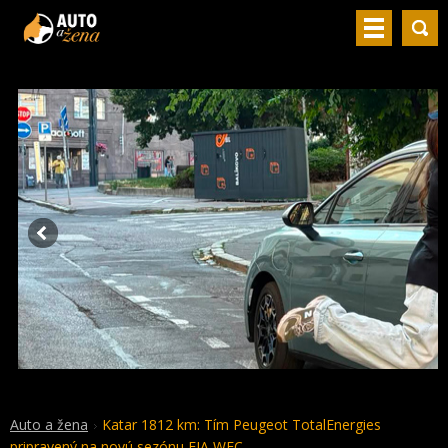
Auto a žena
Katar 1812 km: Tím Peugeot TotalEnergies
pripravený na novú sezónu FIA WEC