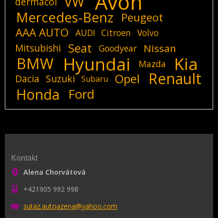
Avon
VW
dermacol
Mercedes-Benz
Peugeot
AAA AUTO
AUDI
Citroen
Volvo
Seat
Mitsubishi
Nissan
Goodyear
Hyundai
Kia
BMW
Mazda
Renault
Opel
Dacia
Suzuki
Subaru
Honda
Ford
Kontakt
Alena Chorvátová
+421905 992 998
sutaz.au
toazena@
yahoo.co
m