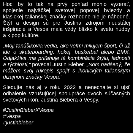
Hoci by to tak na prvý pohľad mohlo vyzerať,
spojenie najväčšej svetovej popovej hviezdy a
klasickej talianskej značky rozhodne nie je náhodné.
Štýl a design sú pre Justina zdrojom neustálej
inšpirácie a Vespa mala vždy blízko k svetu hudby
a k pop kultúre.
„Moji fanúšikovia vedia, ako veľmi milujem šport, či už
ide o skateboarding, hokej, basketbal alebo BMX.
Odjakživa ma priťahuje tá kombinácia štýlu, ladnosti
a rýchlosti,“
povedal Justin Bieber.
„Som nadšený, že
môžem svoj rukopis spojiť s ikonickým talianskym
dizajnom značky Vespa.“
Sledujte nás aj v roku 2022 a nenechajte si ujsť
odhalenie vzrušujúcej spolupráce dvoch súčasných
svetových ikon, Justina Biebera a Vespy.
#JustinBieberXVespa
#Vespa
#justinbieber