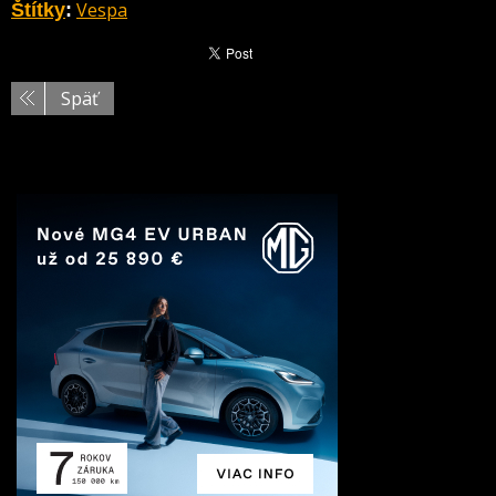
Vespa
Štítky
:
Späť