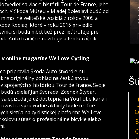
ozvedieť sa viac o histórii Tour de France, jeho
h. V Škoda Múzeu v Mladej Boleslavi budú od
 mimo iné veliteľské vozidlá z rokov 2005 a
oda Kodiaq, ktoré v roku 2016 priviedlo
vníci si budú môcť tiež prezrieť trofeje pre
oda Auto tradične navrhuje a tento ročník
 a v online magazíne We Love Cycling
lea pripravila Škoda Auto štvordielnu
kne originálny pohľad na českú stopu
Št
v spojených s históriou Tour de France. Svoje
 budú zdieľať Ján Svorada, Zdeněk Štybar,
rvá epizóda je už dostupná na YouTube kanáli
mavosti a sprievodné aktivity bude možné
C
ch sietí a na cyklistickej platforme We Love
orkolovú súťaž o profesionálne bicykle alebo
B
mi.
C