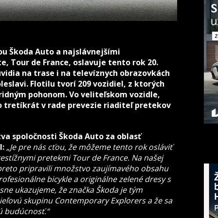
u Škoda Auto a najslávnejšími
e, Tour de France, oslavuje tento rok 20.
uvidia na trase i na televíznych obrazovkách
slavi. Flotilu tvorí 209 vozidiel, z ktorých
bridným pohonom. Vo veliteľskom vozidle,
 tretíkrát v rade prevezie riaditeľ pretekov
tva spoločnosti Škoda Auto za oblasť
l:
„Je pre nás cťou, že môžeme tento rok osláviť
restížnymi pretekmi Tour de France. Na našej
preto pripravili množstvo zaujímavého obsahu
fesionálne bicykle a originálne zelené dresy s
sne ukazujeme, že značka Škoda je tým
eľovú skupinu Contemporary Explorers a že sa
ú budúcnosť.“