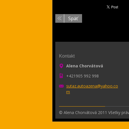
Späť
Kontakt
Alena Chorvátová
+421905 992 998
sutaz.au
toazena@
yahoo.co
m
© Alena Chorvátová 2011 Všetky prá