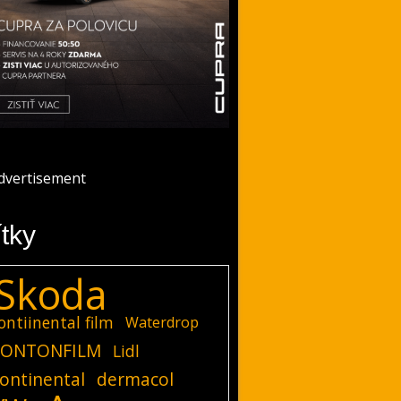
ítky
Skoda
ontiinental film
Waterdrop
ONTONFILM
Lidl
ontinental
dermacol