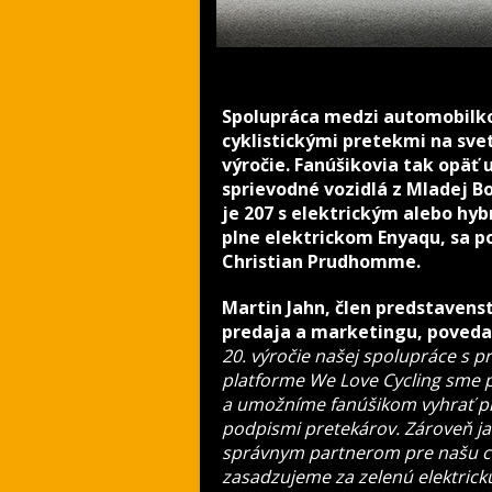
Spolupráca medzi automobilko
cyklistickými pretekmi na svet
výročie. Fanúšikovia tak opäť 
sprievodné vozidlá z Mladej Bole
je 207 s elektrickým alebo hy
plne elektrickom Enyaqu, sa po
Christian Prudhomme.
Martin Jahn, člen predstavens
predaja a marketingu, poveda
20. výročie našej spolupráce s p
platforme We Love Cycling sme 
a umožníme fanúšikom vyhrať pro
podpismi pretekárov. Zároveň ja
správnym partnerom pre našu ci
zasadzujeme za zelenú elektrick