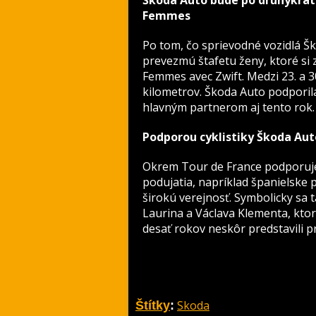
Škoda Auto bude po druhýkrát
Femmes
Po tom, čo sprievodné vozidlá Šk
prevezmú štafetu ženy, ktoré si
Femmes avec Zwift. Medzi 23. a 3
kilometrov. Škoda Auto podporil
hlavným partnerom aj tento rok.
Podporou cyklistiky Škoda Aut
Okrem Tour de France podporuje 
podujatia, napríklad španielske 
širokú verejnosť. Symbolicky sa t
Laurina a Václava Klementa, ktorí
desať rokov neskôr predstavili p
Skoda
Štítky
: