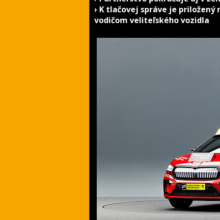
› K tlačovej správe je prilože
vodičom veliteľského vozidla