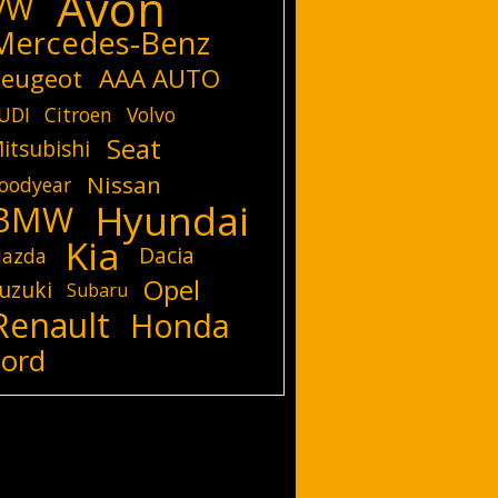
Avon
VW
Mercedes-Benz
eugeot
AAA AUTO
UDI
Citroen
Volvo
Seat
itsubishi
Nissan
oodyear
Hyundai
BMW
Kia
Dacia
azda
Opel
uzuki
Subaru
Renault
Honda
Ford