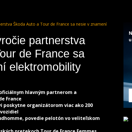
rtnerstva Škoda Auto a Tour de France sa nesie v znamení
ýročie partnerstva
our de France sa
í elektromobility
4 oficiálnym hlavným partnerom a
de France
vi poskytne organizátorom viac ako 200
vozidiel
Prudhomme, povedie pelotón vo veliteľskom
enských pretekoch Tour de France Femmes