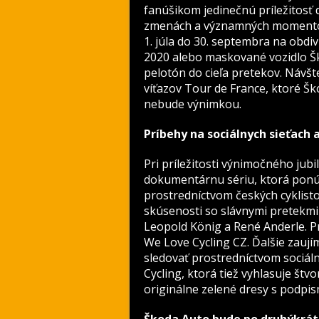
fanúšikom jedinečnú príležitosť d
zmenách a významných momentoc
1. júla do 30. septembra na obdiv
2020 alebo maskované vozidlo Šk
pelotón do cieľa pretekov. Návšte
víťazov Tour de France, ktoré Šk
nebude výnimkou.
Príbehy na sociálnych sieťach
Pri príležitosti výnimočného jubi
dokumentárnu sériu, ktorá ponú
prostredníctvom českých cyklisto
skúsenosti so slávnymi pretekmi
Leopold König a René Anderle. P
We Love Cycling CZ. Ďalšie zaují
sledovať prostredníctvom sociálny
Cycling, ktorá tiež vyhlasuje štv
originálne zelené dresy s podpis