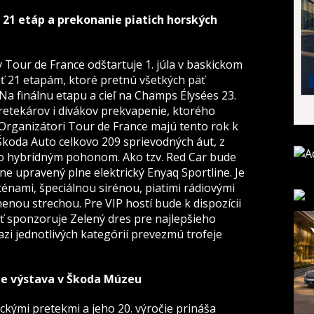
 21 etáp a prekonanie piatich horských
v Tour de France odštartuje 1. júla v baskickom
iť 21 etapám, ktoré pretnú všetkých päť
a finálnu etapu a cieľ na Champs Élysées 23.
retekárov i divákov prekvapenie, ktorého
 Organizátori Tour de France majú tento rok k
Škoda Auto celkovo 209 sprievodných áut, z
bo hybridným pohonom. Ako tzv. Red Car bude
álne upravený plne elektrický Enyaq Sportline. Je
énami, špeciálnou sirénou, piatimi rádiovými
nou strechou. Pre VIP hostí bude k dispozícii
ť sponzoruje Zelený dres pre najlepšieho
azi jednotlivých kategórií prevezmú trofeje
e výstava v Škoda Múzeu
ickými pretekmi a jeho 20. výročie prináša