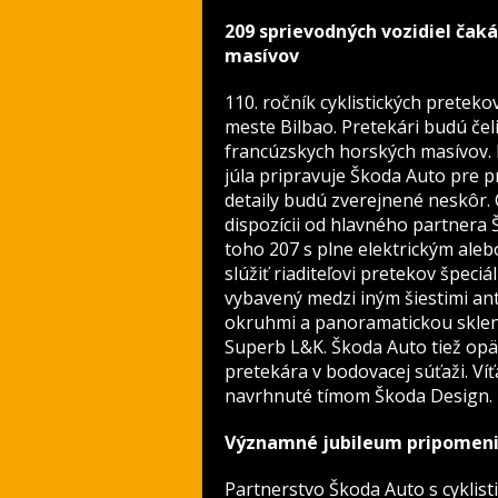
209 sprievodných vozidiel čaká
masívov
110. ročník cyklistických preteko
meste Bilbao. Pretekári budú čel
francúzskych horských masívov. N
júla pripravuje Škoda Auto pre p
detaily budú zverejnené neskôr.
dispozícii od hlavného partnera 
toho 207 s plne elektrickým ale
slúžiť riaditeľovi pretekov špeci
vybavený medzi iným šiestimi ant
okruhmi a panoramatickou sklene
Superb L&K. Škoda Auto tiež opä
pretekára v bodovacej súťaži. Víť
navrhnuté tímom Škoda Design.
Významné jubileum pripomeni
Partnerstvo Škoda Auto s cyklist