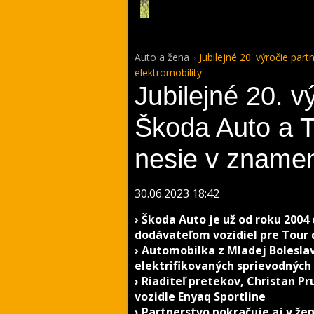
Auto a žena
Jubilejné 20. výročie pa
elektromobility
Jubilejné 20. v
Škoda Auto a T
nesie v znamen
30.06.2023 18:42
› Škoda Auto je už od roku 200
dodávateľom vozidiel pre Tour 
› Automobilka z Mladej Bolesla
elektrifikovaných sprievodných 
› Riaditeľ pretekov, Christan 
vozidle Enyaq Sportline
› Partnerstvo pokračuje aj v ž