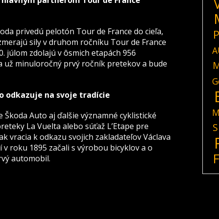
 hlavným partnerom Tour de France
oda privedú pelotón Tour de France do cieľa,
P
 zmerajú sily v druhom ročníku Tour de France
A
0. júlom zdolajú v ôsmich etapách 956
a už minuloročný prvý ročník pretekov a bude
M
G
o odkazuje na svoje tradície
M
Škoda Auto aj ďalšie významné cyklistické
preteky La Vuelta alebo súťaž L’Etape pre
S
ak vracia k odkazu svojich zakladateľov Václava
 v roku 1895 začali s výrobou bicyklov a o
rvý automobil.