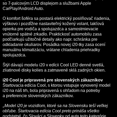
so 7-palcovým LCD displejom a službami Apple
CarPlay/Android Auto.
O komfort šoféra sa postará elektrický posilňovač riadenia,
výškovo i pozdĺžne nastaviteľný kožený volant, lakťová
opierka pre vodiča a spolujazdca a samostmievacie
vnútorné spätné zrkadlo. Praktickosť automobilu zasa
podčiarkujú užitočné detaily ako napr. schránka pre
odkladanie okuliarov. Posádka novej i20-tky zasa ocení
manuálnu klimatizáciu, vrátane chladenia priehradky
spolujazdca.
Štýl dávajú modelu i20 v edícii Cool LED denné svetlá,
zliatinové disky kolies a zatmavené sklá zadných okien.
i20 Cool je pripravená pre slovenských zákazníkov
Štartovacia edícia Cool, s ktorou vstupuje vynovený model
i20 na náš trh, bola pripravená s ohľadom na potreby
a preferencie slovenských zákazníkov.
„
Model i20 je vozidlom, ktoré sa na Slovensku teší veľkej
obľube. Štartovacia edícia Cool preto prináša všetko
podstatné, čo Slováci a Slovenky od auta tejto kategórie