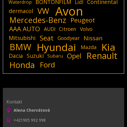
BONTONFILM
Continental
Lidl
Waterdrop
Avon
VW
dermacol
Mercedes-Benz
Peugeot
AAA AUTO
AUDI
Citroen
Volvo
Seat
Mitsubishi
Nissan
Goodyear
Hyundai
Kia
BMW
Mazda
Renault
Opel
Dacia
Suzuki
Subaru
Honda
Ford
Kontakt
Alena Chorvátová
+421905 992 998