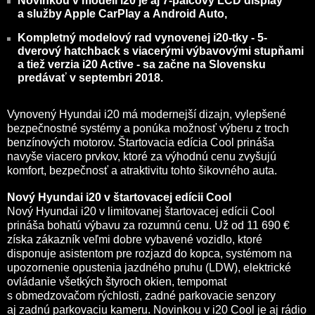
Novinkou v modeli i20 je aj 7-palcový LCD display
a služby Apple CarPlay a Android Auto,
Kompletný modelový rad vynovenej i20-tky - 5-
dverový hatchback s viacerými výbavovými stupňami
a tiež verzia i20 Active - sa začne na Slovensku
predávať v septembri 2018.
Vynovený Hyundai i20 má modernejší dizajn, vylepšené
bezpečnostné systémy a ponúka možnosť výberu z troch
benzínových motorov. Štartovacia edícia Cool prináša
navyše viacero prvkov, ktoré za výhodnú cenu zvyšujú
komfort, bezpečnosť a atraktivitu tohto šikovného auta.
Nový Hyundai i20 v štartovacej edícii Cool
Nový Hyundai i20 v limitovanej štartovacej edícii Cool
prináša bohatú výbavu za rozumnú cenu. Už od 11 690 €
získa zákazník veľmi dobre vybavené vozidlo, ktoré
disponuje asistentom pre rozjazd do kopca, systémom na
upozornenie opustenia jazdného pruhu (LDW), elektrické
ovládanie všetkých štyroch okien, tempomat
s obmedzovačom rýchlosti, zadné parkovacie senzory
aj zadnú parkovaciu kameru. Novinkou v i20 Cool je aj rádio