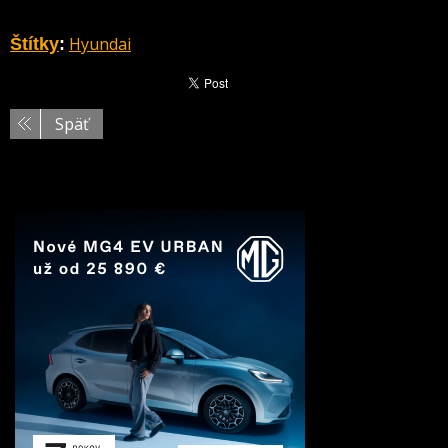
Hyundai
Štítky
:
Späť