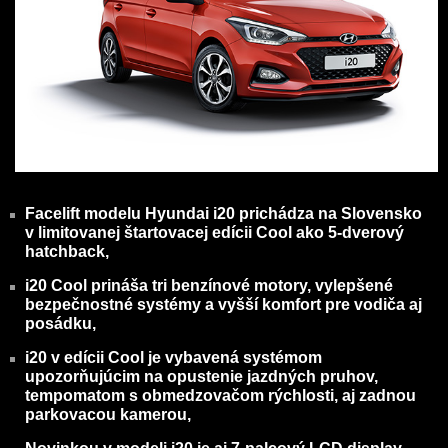
Facelift modelu Hyundai i20 prichádza na Slovensko
v limitovanej štartovacej edícii Cool ako 5-dverový
hatchback,
i20 Cool prináša tri benzínové motory, vylepšené
bezpečnostné systémy a vyšší komfort pre vodiča aj
posádku,
i20 v edícii Cool je vybavená systémom
upozorňujúcim na opustenie jazdných pruhov,
tempomatom s obmedzovačom rýchlosti, aj zadnou
parkovacou kamerou,