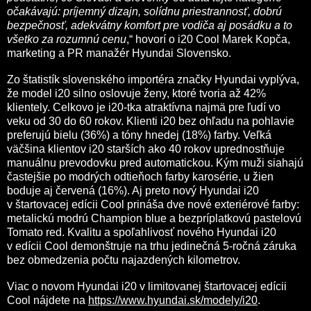
očakávajú: príjemný dizajn, solídnu priestrannosť, dobrú
bezpečnosť, adekvátny komfort pre vodiča aj posádku a to
všetko za rozumnú cenu
,“ hovorí o i20 Cool Marek Kopča,
marketing a PR manažér Hyundai Slovensko.
Zo štatistík slovenského importéra značky Hyundai vyplýva,
že model i20 silno oslovuje ženy, ktoré tvoria až 42%
klientely. Celkovo je i20-tka atraktívna najmä pre ľudí vo
veku od 30 do 60 rokov. Klienti i20 bez ohľadu na pohlavie
preferujú bielu (36%) a tóny hnedej (18%) farby. Veľká
väčšina klientov i20 starších ako 40 rokov uprednostňuje
manuálnu prevodovku pred automatickou. Kým muži siahajú
častejšie po modrých odtieňoch farby karosérie, u žien
boduje aj červená (16%). Aj preto nový Hyundai i20
v štartovacej edícii Cool prináša dve nové exteriérové farby:
metalickú modrú Champion blue a bezpríplatkovú pastelovú
Tomato red. Kvalitu a spoľahlivosť nového Hyundai i20
v edícii Cool demonštruje na trhu jedinečná 5-ročná záruka
bez obmedzenia počtu najazdených kilometrov.
Viac o novom Hyundai i20 v limitovanej štartovacej edícii
Cool nájdete na
https://www.hyundai.sk/modely/i20
.