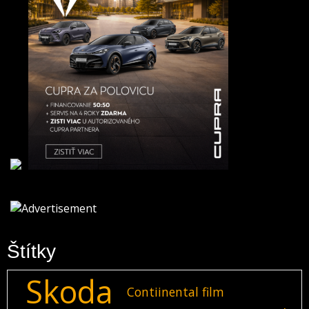
Štítky
Skoda
Contiinental film