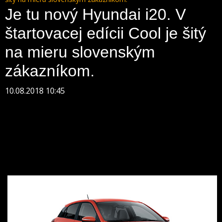
Je tu nový Hyundai i20. V
štartovacej edícii Cool je šitý
na mieru slovenským
zákazníkom.
10.08.2018 10:45
V prvej polovici tohto roka avizovala automobilka
Hyundai facelift obľúbeného modelového radu i20, z
ktorého sa za prvých sedem mesiacov tohto roka
predalo u nás už 762 kusov. Na Slovensku sa vynovený
Hyundai i20 začal predávať v letných mesiacoch vo
verzii 5-dverového hatchbacku v špeciálnej štartovacej
edícii Cool.