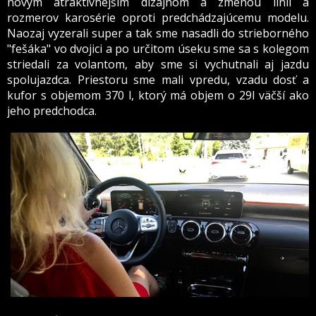
novým atraktívnejším dizajnom a zmenou línií a
rozmerov karosérie oproti predchádzajúcemu modelu.
Naozaj vyzerali super a tak sme nasadli do strieborného
"fešáka" vo dvojici a po určitom úseku sme sa s kolegom
striedali za volantom, aby sme si vychutnali aj jazdu
spolujazdca. Priestoru sme mali vpredu, vzadu dosť a
kufor s objemom 370 l, ktorý má objem o 29l väčší ako
jeho predchodca.