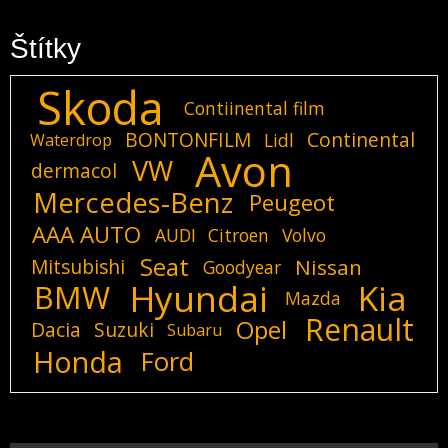
Štítky
Skoda
Contiinental film
BONTONFILM
Continental
Lidl
Waterdrop
Avon
VW
dermacol
Mercedes-Benz
Peugeot
AAA AUTO
AUDI
Citroen
Volvo
Seat
Mitsubishi
Nissan
Goodyear
Hyundai
Kia
BMW
Mazda
Renault
Opel
Dacia
Suzuki
Subaru
Honda
Ford