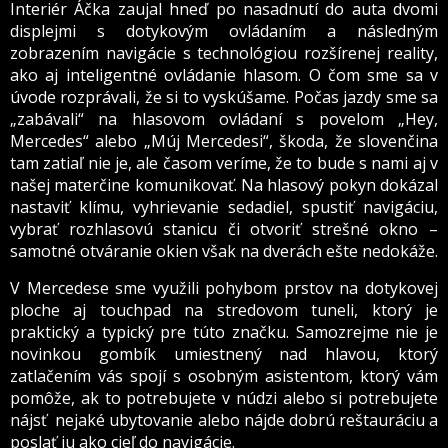
Interiér Áčka zaujal hneď po nasadnutí do auta dvomi
displejmi s dotykovým ovládaním a následným
zobrazením navigácie s technológiou rozšírenej reality,
ako aj inteligentné ovládanie hlasom. O čom sme sa v
úvode rozprávali, že si to vyskúšame. Počas jazdy sme sa
„zabávali“ na hlasovom ovládaní s povelom „Hey,
Mercedes“ alebo „Múj Mercedesi“, škoda, že slovenčina
tam zatiaľ nie je, ale časom veríme, že to bude s nami aj v
našej materčine komunikovať. Na hlasový pokyn dokázal
nastaviť klímu, vyhrievanie sedadiel, spustiť navigáciu,
vybrať rozhlasovú stanicu či otvoriť strešné okno –
samotné otváranie okien však na dverách ešte nedokáže.
V Mercedese sme využili pohybom prstov na dotykovej
ploche aj touchpad na stredovom tuneli, ktorý je
praktický a typický pre túto značku. Samozrejme nie je
novinkou gombík umiestnený nad hlavou, ktorý
zatlačením vás spojí s osobným asistentom, ktorý vám
pomôže, ak to potrebujete v núdzi alebo si potrebujete
nájsť nejaké ubytovanie alebo nájde dobrú reštauráciu a
poslať ju ako cieľ do navigácie.