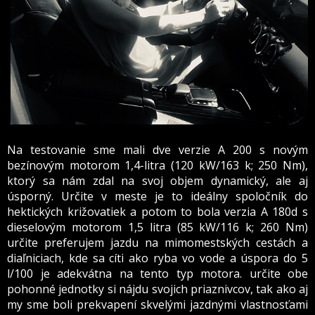
Na testovanie sme mali dve verzie A 200 s novým
bezínovým motorom 1,4-litra (120 kW/163 k; 250 Nm),
ktorý sa nám zdal na svoj objem dynamický, ale aj
úsporný. Určite v meste je to ideálny spoločník do
hektických križovatiek a potom to bola verzia A 180d s
dieselovým motorom 1,5 litra (85 kW/116 k; 260 Nm)
určite preferujem jazdu na mimomestských cestách a
diaľniciach, kde sa cíti ako ryba vo vode a úspora do 5
l/100 je adekvátna na tento typ motora. určite obe
pohonné jednotky si nájdu svojich priaznivcov, tak ako aj
my sme boli prekvapení skvelými jazdnými vlastnosťami