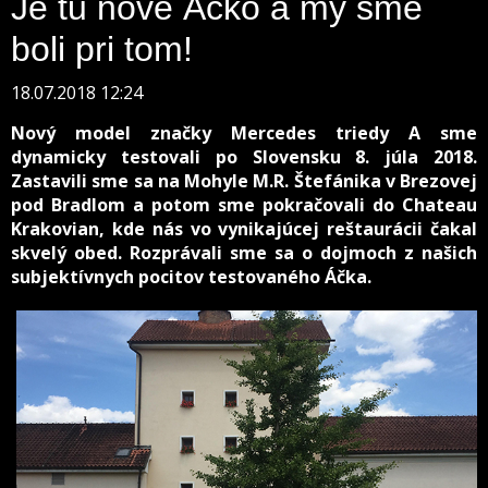
Je tu nové Áčko a my sme
boli pri tom!
18.07.2018 12:24
Nový model značky Mercedes triedy A sme
dynamicky testovali po Slovensku 8. júla 2018.
Zastavili sme sa na Mohyle M.R. Štefánika v Brezovej
pod Bradlom a potom sme pokračovali do Chateau
Krakovian, kde nás vo vynikajúcej reštaurácii čakal
skvelý obed. Rozprávali sme sa o dojmoch z našich
subjektívnych pocitov testovaného Áčka.