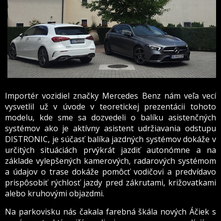
Importér vozidiel značky Mercedes Benz nám veľa vecí
vysvetlil už v úvode v teoretickej prezentácii tohoto
modelu, kde sme sa dozvedeli o balíku asistenčných
systémov ako je aktívny asistent udržiavania odstupu
DISTRONIC, je súčasť balíka jazdných systémov dokáže v
určitých situáciách prvýkrát jazdiť autonómne a na
základe vylepšených kamerových, radarových systémom
a údajov o trase dokáže pomôcť vodičovi a predvídavo
prispôsobiť rýchlosť jazdy pred zákrutami, križovatkami
alebo kruhovými objazdmi.
Na parkovisku nás čakala farebná škála nových Áčiek s