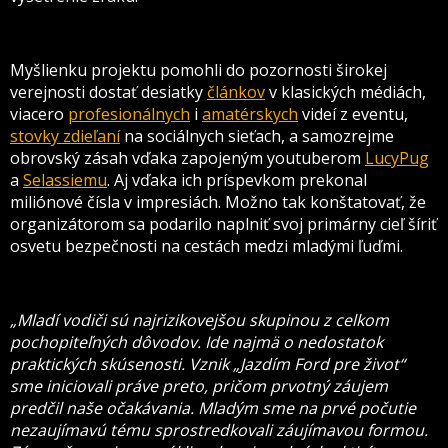
Myšlienku projektu pomohli do pozornosti širokej
verejnosti dostať desiatky
článkov
v klasických médiách,
viacero
profesionálnych
i
amatérskych
videí z eventu,
stovky zdieľaní
na sociálnych sieťach, a samozrejme
obrovský zásah vďaka zapojeným youtuberom
LucyPug
a
Selassiemu
. Aj vďaka ich príspevkom prekonal
miliónové čísla v impresiách. Možno tak konštatovať, že
organizátorom sa podarilo naplniť svoj primárny cieľ šíriť
osvetu bezpečnosti na cestách medzi mladými ľuďmi.
„Mladí vodiči sú najrizikovejšou skupinou z celkom
pochopiteľných dôvodov. Ide najmä o nedostatok
praktických skúsenosti. Vznik „Jazdím Ford pre život“
sme iniciovali práve preto, pričom prvotný záujem
predčil naše očakávania. Mladým sme na prvé počutie
nezaujímavú tému sprostredkovali záujímavou formou.