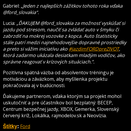
Gabriel:
„Jeden z najlepších zážitkov tohoto roka vďaka
@ford_slovakia“.
Lucia:
„ĎAKUJEM @ford_slovakia za možnosť vyskúšať si
jazdu pod stresom, naučiť sa zvládať auto v šmyku či
zabrzdiť na mokrej vozovke z kopca. Auto štatisticky
stále patrí medzi najnehodovejšie dopravné prostriedky
a preto si vážim iniciatívu ako
#jazdimFORDpreZIVOT
,
ktorá zadarmo ukázala desiatkam mladým vodičov, ako
správne reagovať v krízových situáciach.”.
Pozitívna spätná väzba od absolventov tréningu je
motiváciou a záväzkom, aby myšlienka projektu
pokračovala aj v budúcnosti.
Ďakujeme partnerom, vďaka ktorým sa projekt mohol
uskutočniť a pre účastníkov bol bezplatný: BECEP,
Centrum bezpečnej jazdy, XBOX, Gemerka, Slovenský
červený kríž, Lokálka, rajmodelov.sk a Neovízia.
Ford
Štítky
: