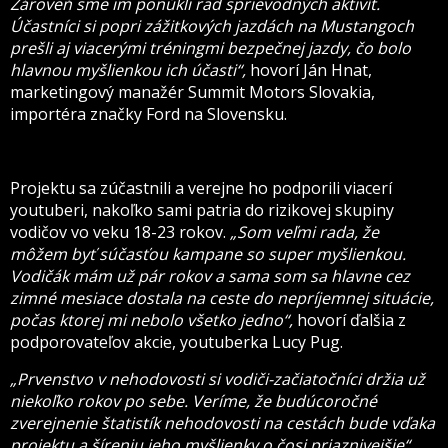
Zároveň sme im ponúkli rad sprievodných aktivít.
Účastníci si popri zážitkových jazdách na Mustangoch
prešli aj viacerými tréningmi bezpečnej jazdy, čo bolo
hlavnou myšlienkou ich účasti“,
hovorí Ján Hnat,
marketingový manažér Summit Motors Slovakia,
importéra značky Ford na Slovensku.
Projektu sa zúčastnili a verejne ho podporili viacerí
youtuberi, nakoľko sami patria do rizikovej skupiny
vodičov vo veku 18-23 rokov.
„Som veľmi rada, že
môžem byť súčasťou kampane so super myšlienkou.
Vodičák mám už pár rokov a sama som sa hlavne cez
zimné mesiace dostala na ceste do nepríjemnej situácie,
počas ktorej mi nebolo všetko jedno“,
hovorí ďalšia z
podporovateľov akcie, youtuberka Lucy Pug.
„Prvenstvo v nehodovosti si vodiči-začiatočníci držia už
niekoľko rokov po sebe. Veríme, že budúcoročné
zverejnenie štatistík nehodovosti na cestách bude vďaka
projektu a šíreniu jeho myšlienky o čosi priaznivejšie“
,