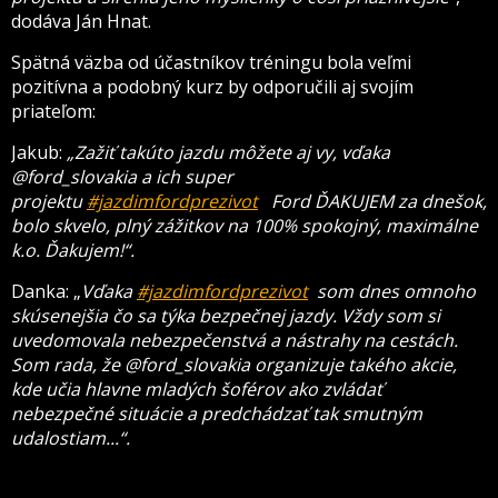
dodáva Ján Hnat.
Spätná väzba od účastníkov tréningu bola veľmi
pozitívna a podobný kurz by odporučili aj svojím
priateľom:
Jakub:
„Zažiť takúto jazdu môžete aj vy, vďaka
@ford_slovakia a ich super
projektu
#jazdimfordprezivot
Ford ĎAKUJEM za dnešok,
bolo skvelo, plný zážitkov na 100% spokojný, maximálne
k.o. Ďakujem!“.
Danka: „
Vďaka
#jazdimfordprezivot
som dnes omnoho
skúsenejšia čo sa týka bezpečnej jazdy. Vždy som si
uvedomovala nebezpečenstvá a nástrahy na cestách.
Som rada, že @ford_slovakia organizuje takého akcie,
kde učia hlavne mladých šoférov ako zvládať
nebezpečné situácie a predchádzať tak smutným
udalostiam...“.