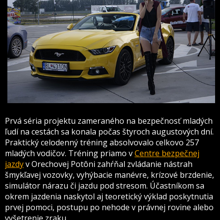
Prvá séria projektu zameraného na bezpečnosť mladých
ľudí na cestách sa konala počas štyroch augustových dní.
Praktický celodenný tréning absolvovalo celkovo 257
mladých vodičov. Tréning priamo v
Centre bezpečnej
jazdy
v Orechovej Potôni zahŕňal zvládanie nástrah
šmykľavej vozovky, vyhýbacie manévre, krízové brzdenie,
simulátor nárazu či jazdu pod stresom. Účastníkom sa
okrem jazdenia naskytol aj teoretický výklad poskytnutia
prvej pomoci, postupu po nehode v právnej rovine alebo
vyšetrenie zraku.