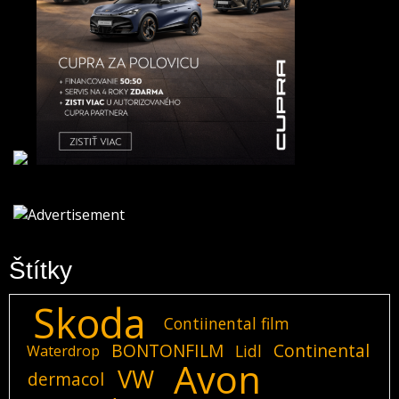
Štítky
Skoda
Contiinental film
BONTONFILM
Continental
Lidl
Waterdrop
Avon
VW
dermacol