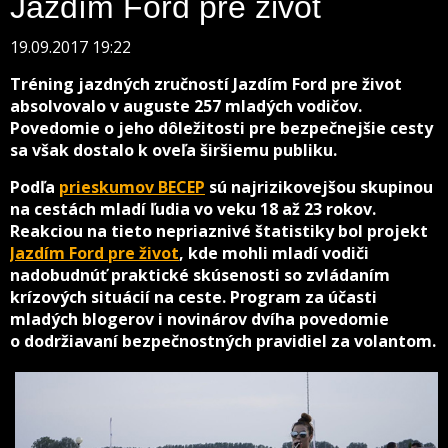
Jazdím Ford pre život
19.09.2017 19:22
Tréning jazdných zručností Jazdím Ford pre život
absolvovalo v auguste 257 mladých vodičov.
Povedomie o jeho dôležitosti pre bezpečnejšie cesty
sa však dostalo k oveľa širšiemu publiku.
Podľa
prieskumov BECEP
sú najrizikovejšou skupinou
na cestách mladí ľudia vo veku 18 až 23 rokov.
Reakciou na tieto nepriaznivé štatistiky bol projekt
Jazdím Ford pre život
, kde mohli mladí vodiči
nadobudnúť praktické skúsenosti so zvládaním
krízových situácií na ceste. Program za účasti
mladých blogerov i novinárov dvíha povedomie
o dodržiavaní bezpečnostných pravidiel za volantom.