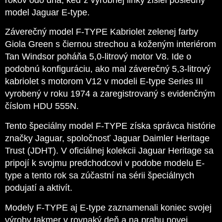
model Jaguar E-type.
Záverečný model F-TYPE Kabriolet zelenej farby
Giola Green s čiernou strechou a koženým interiérom
Tan Windsor poháňa 5,0-litrový motor V8. Ide o
podobnú konfiguráciu, ako mal záverečný 5,3-litrový
kabriolet s motorom V12 v modeli E
-
type Series III
vyrobený v roku 1974 a zaregistrovaný s evidenčným
číslom HDU 555N.
Tento špeciálny model F-TYPE získa správca histórie
značky Jaguar, spoločnosť Jaguar Daimler Heritage
Trust (JDHT). V oficiálnej kolekcii Jaguar Heritage sa
pripojí k svojmu predchodcovi v podobe modelu E
-
type a tento rok sa zúčastní na sérii špeciálnych
podujatí a aktivít.
Modely F-TYPE aj E-type zaznamenali koniec svojej
výroby takmer v rovnaký deň a na prahu novej