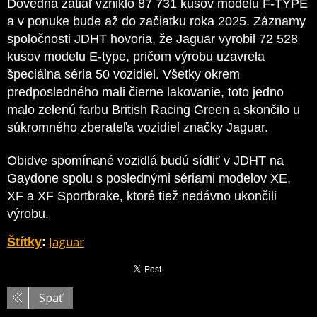
Dovedna zatiaľ vzniklo 87 731 kusov modelu F-TYPE
a v ponuke bude až do začiatku roka 2025. Záznamy
spoločnosti JDHT hovoria, že Jaguar vyrobil 72 528
kusov modelu E-type, pričom výrobu uzavrela
špeciálna séria 50 vozidiel. Všetky okrem
predposledného mali čierne lakovanie, toto jedno
malo zelenú farbu British Racing Green a skončilo u
súkromného zberateľa vozidiel značky Jaguar.
Obidve spomínané vozidlá budú sídliť v JDHT na
Gaydone spolu s poslednými sériami modelov XE,
XF a XF Sportbrake, ktoré tiež nedávno ukončili
výrobu.
Jaguar
Štítky
:
Späť