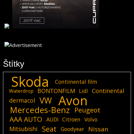
Štítky
Skoda
Contiinental film
BONTONFILM
Continental
Lidl
Waterdrop
Avon
VW
dermacol
Mercedes-Benz
Peugeot
AAA AUTO
AUDI
Citroen
Volvo
Seat
Mitsubishi
Nissan
Goodyear