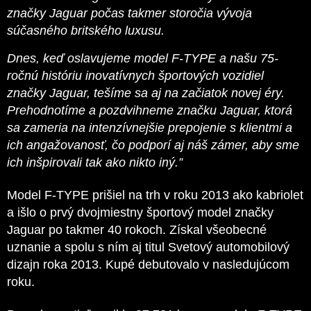
značky Jaguar počas takmer storočia vývoja
súčasného britského luxusu.
Dnes, keď oslavujeme model F-TYPE a našu 75-
ročnú históriu inovatívnych športových vozidiel
značky Jaguar, tešíme sa aj na začiatok novej éry.
Prehodnotíme a pozdvihneme značku Jaguar, ktorá
sa zameria na intenzívnejšie prepojenie s klientmi a
ich angažovanosť, čo podporí aj náš zámer, aby sme
ich inšpirovali tak ako nikto iný.”
Model F-TYPE prišiel na trh v roku 2013 ako kabriolet
a išlo o prvý dvojmiestny športový model značky
Jaguar po takmer 40 rokoch. Získal všeobecné
uznanie a spolu s ním aj titul Svetový automobilový
dizajn roka 2013. Kupé debutovalo v nasledujúcom
roku.