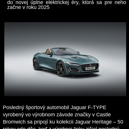
do novej úplne elektrickej éry, ktorá sa pre neho
začne v roku 2025
Posledný
športový automobil Jaguar F-TYPE
vyrobený vo výrobnom závode značky v Castle
Bromwich sa pripojí ku kolekcii Jaguar Heritage – 50
rokov odo dňa, keď z výrobnej linky zišiel posledný