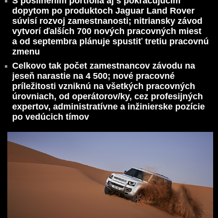
S posilnením portfólia aj s pokračujúcim
dopytom po produktoch Jaguar Land Rover
súvisí rozvoj zamestnanosti; nitriansky závod
vytvorí ďalších 700 nových pracovných miest
a od septembra plánuje spustiť tretiu pracovnú
zmenu
Celkovo tak počet zamestnancov závodu na
jeseň narastie na 4 500; nové pracovné
príležitosti vzniknú na všetkých pracovných
úrovniach, od operátorov/ky, cez profesijných
expertov, administratívne a inžinierske pozície
po vedúcich tímov