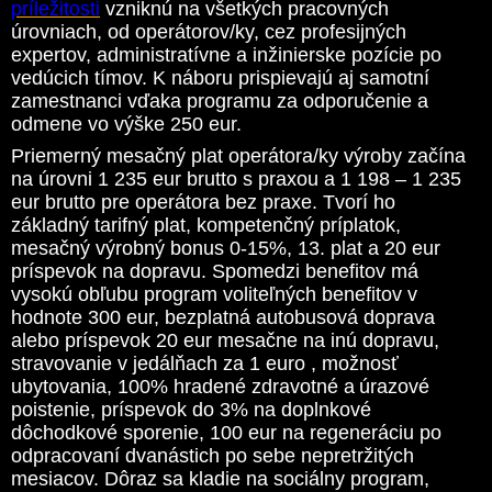
príležitosti
vzniknú na všetkých pracovných
úrovniach, od operátorov/ky, cez profesijných
expertov, administratívne a inžinierske pozície po
vedúcich tímov. K náboru prispievajú aj samotní
zamestnanci vďaka programu za odporučenie a
odmene vo výške 250 eur.
Priemerný mesačný plat operátora/ky výroby začína
na úrovni 1 235 eur brutto s praxou a 1 198 – 1 235
eur brutto pre operátora bez praxe. Tvorí ho
základný tarifný plat, kompetenčný príplatok,
mesačný výrobný bonus 0-15%, 13. plat a 20 eur
príspevok na dopravu. Spomedzi benefitov má
vysokú obľubu program voliteľných benefitov v
hodnote 300 eur, bezplatná autobusová doprava
alebo príspevok 20 eur mesačne na inú dopravu,
stravovanie v jedálňach za 1 euro , možnosť
ubytovania, 100% hradené zdravotné a úrazové
poistenie, príspevok do 3% na doplnkové
dôchodkové sporenie, 100 eur na regeneráciu po
odpracovaní dvanástich po sebe nepretržitých
mesiacov. Dôraz sa kladie na sociálny program,