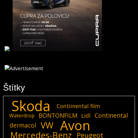
Štítky
Skoda
Contiinental film
BONTONFILM
Continental
Lidl
Waterdrop
Avon
VW
dermacol
Mercedes-Benz
Peugeot