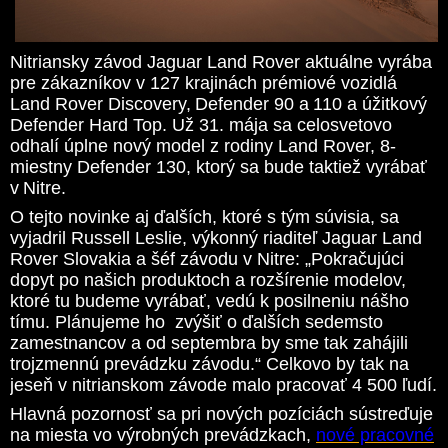
Nitriansky závod Jaguar Land Rover aktuálne vyrába
pre zákazníkov v 127 krajinách prémiové vozidlá
Land Rover Discovery, Defender 90 a 110 a úžitkový
Defender Hard Top. Už 31. mája sa celosvetovo
odhalí úplne nový model z rodiny Land Rover, 8-
miestny Defender 130, ktorý sa bude taktiež vyrábať
v Nitre.
O tejto novinke aj ďalších, ktoré s tým súvisia, sa
vyjadril Russell Leslie, výkonný riaditeľ Jaguar Land
Rover Slovakia a šéf závodu v Nitre: „Pokračujúci
dopyt po našich produktoch a rozšírenie modelov,
ktoré tu budeme vyrábať, vedú k posilneniu nášho
tímu. Plánujeme ho zvýšiť o ďalších sedemsto
zamestnancov a od septembra by sme tak zahájili
trojzmennú prevádzku závodu.“ Celkovo by tak na
jeseň v nitrianskom závode malo pracovať 4 500 ľudí.
Hlavná pozornosť sa pri nových pozíciách sústreďuje
na miesta vo výrobných prevádzkach,
nové pracovné