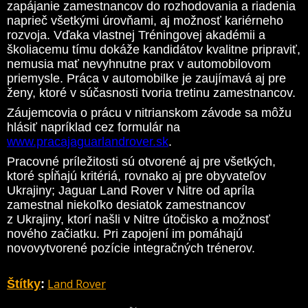
zapájanie zamestnancov do rozhodovania a riadenia
naprieč všetkými úrovňami, aj možnosť kariérneho
rozvoja. Vďaka vlastnej Tréningovej akadémii a
školiacemu tímu dokáže kandidátov kvalitne pripraviť,
nemusia mať nevyhnutne prax v automobilovom
priemysle. Práca v automobilke je zaujímavá aj pre
ženy, ktoré v súčasnosti tvoria tretinu zamestnancov.
Záujemcovia o prácu v nitrianskom závode sa môžu
hlásiť napríklad cez formulár na
www.pracajaguarlandrover.sk
.
Pracovné príležitosti sú otvorené aj pre všetkých,
ktoré spĺňajú kritériá, rovnako aj pre obyvateľov
Ukrajiny; Jaguar Land Rover v Nitre od apríla
zamestnal niekoľko desiatok zamestnancov
z Ukrajiny, ktorí našli v Nitre útočisko a možnosť
nového začiatku. Pri zapojení im pomáhajú
novovytvorené pozície integračných trénerov.
Land Rover
Štítky
: