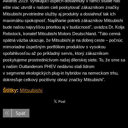
Awards 2019. Vynikajúci úspech dosiahnutý v rámci štúdie nás
ešte viac utvrdil v našom cieli poskytovať zákazníkom značky
Mitsubishi prvotriedne služby aj produkty a dosiahnuť tak ich
maximálnu spokojnosť. Napĺňanie potrieb zákazníkov Mitsubishi
bude našou najvyššou prioritou aj v budúcnosti", uvádza Dr. Kolja
Rebstock, konateľ Mitsubishi Motors Deutschland. "Táto cenná
spätná väzba ukazuje, že Mitsubishi je na dobrej ceste – počnúc
mimoriadne úspešným portfóliom produktov s vysokou
spoľahlivosťou až po príkladný servis, ktorý zákazníkom
poskytujeme prostredníctvom našej dílerskej siete. To, že sme sa
s našim Outlanderom PHEV nedávno stali lídrom
v segmente ekologických plug-in hybridov na nemeckom trhu,
dokresľuje celkový pozitívny obraz značky Mitsubishi".
Mitsubishi
Štítky
:
Späť