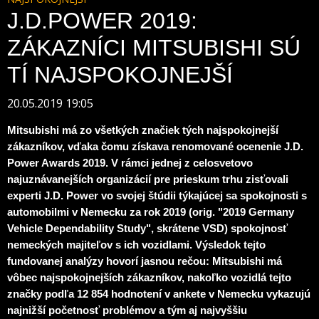
J.D.POWER 2019:
ZÁKAZNÍCI MITSUBISHI SÚ
TÍ NAJSPOKOJNEJŠÍ
20.05.2019 19:05
Mitsubishi má zo všetkých značiek tých najspokojnejší
zákazníkov, vďaka čomu získava renomované ocenenie J.D.
Power Awards 2019. V rámci jednej z celosvetovo
najuznávanejších organizácií pre prieskum trhu zisťovali
experti J.D. Power vo svojej štúdii týkajúcej sa spokojnosti s
automobilmi v Nemecku za rok 2019 (orig. "2019 Germany
Vehicle Dependability Study", skrátene VSD) spokojnosť
nemeckých majiteľov s ich vozidlami. Výsledok tejto
fundovanej analýzy hovorí jasnou rečou: Mitsubishi má
vôbec najspokojnejších zákazníkov, nakoľko vozidlá tejto
značky podľa 12 854 hodnotení v ankete v Nemecku vykazujú
najnižší početnosť problémov a tým aj najvyššiu