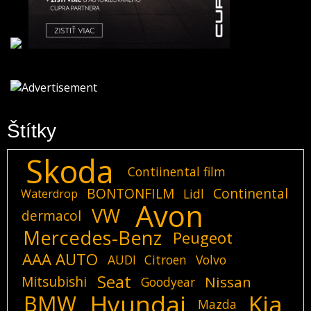
Štítky
Skoda
Contiinental film
BONTONFILM
Continental
Lidl
Waterdrop
Avon
VW
dermacol
Mercedes-Benz
Peugeot
AAA AUTO
AUDI
Citroen
Volvo
Seat
Mitsubishi
Nissan
Goodyear
Hyundai
Kia
BMW
Mazda