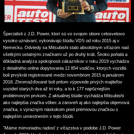
Špecialisti z J.D. Power, ktorí sú vo svojom obore celosvetovo
vysoko uznávaní, vykonávajú štúdiu VDS od roku 2015 aj v
Nemecku. Odvtedy sa Mitsubishi stalo absolútnym víťazom nad
všetkými ostatnými značkami už po druhý krát. Široko poňatá a
dôkladná analýza spokojnosti zákazníkov v roku 2019 vychádza
z detailného online dopytovania 12 854 vodičov, ktorých vozidlá
boli prvýkrát registrované medzi novembrom 2015 a januárom
2018. Zhromažďované boli pritom výpovede prvých majiteľov
vozidiel starých dva až tri roky, a to k 177 najrôznejším
problémovým prvkom. Z aktuálnej štúdie vychádza Mitsubishi
ako najlepšia značka vôbec a zároveň aj ako najlepšia objemová
značka, s výrazným náskokom pred prémiovou značkou s
najlepším umiestnením v tejto štúdii.
"Máme mimoriadnu radosť z víťazstva v podobe J.D. Power