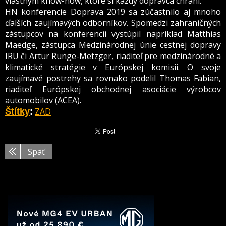
vlastným know-how, ktoré si každý dopravca chráni.
HN konferencie Doprava 2019 sa zúčastnilo aj mnoho
ďalších zaujímavých odborníkov. Spomedzi zahraničných
zástupcov na konferencii vystúpil napríklad Matthias
Maedge, zástupca Medzinárodnej únie cestnej dopravy
IRU či Artur Runge-Metzger, riaditeľ pre medzinárodné a
klimatické stratégie v Európskej komisii. O svoje
zaujímavé postrehy sa rovnako podelil Thomas Fabian,
riaditeľ Európskej obchodnej asociácie výrobcov
automobilov (ACEA).
ZAD
Štítky
:
Späť