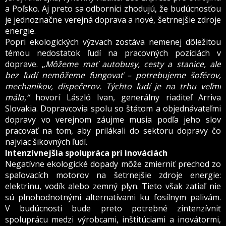
a Poľsko. Aj preto sa odborníci zhodujú, že budúcnosťou
je jednoznačne verejná doprava a nové, šetrnejšie zdroje
energie.
Popri ekologických výzvach zostáva nemenej dôležitou
témou nedostatok ľudí na pracovných pozíciách v
doprave. „
Môžeme mať autobusy, cesty a stanice, ale
bez ľudí nemôžeme fungovať – potrebujeme šoférov,
mechanikov, dispečerov. Týchto ľudí je na trhu veľmi
málo,“
hovorí László Ivan, generálny riaditeľ Arriva
Slovakia. Dopravcovia spolu so štátom a objednávateľmi
dopravy vo verejnom záujme musia podľa jeho slov
pracovať na tom, aby prilákali do sektoru dopravy čo
najviac šikovných ľudí.
Intenzívnejšia spolupráca pri inováciách
Negatívne ekologické dopady môže zmierniť prechod zo
spaľovacích motorov na šetrnejšie zdroje energie:
elektrinu, vodík alebo zemný plyn. Tieto však zatiaľ nie
sú plnohodnotnými alternatívami ku fosílnym palivám.
V budúcnosti bude preto potrebné zintenzívniť
spoluprácu medzi výrobcami, inštitúciami a inovátormi,