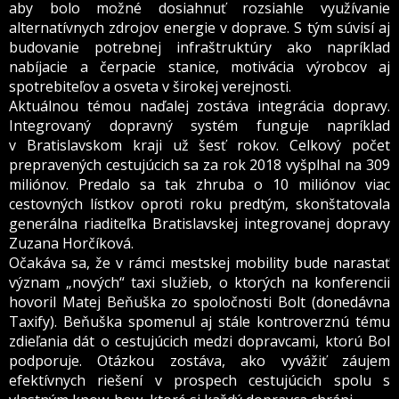
aby bolo možné dosiahnuť rozsiahle využívanie
alternatívnych zdrojov energie v doprave. S tým súvisí aj
budovanie potrebnej infraštruktúry ako napríklad
nabíjacie a čerpacie stanice, motivácia výrobcov aj
spotrebiteľov a osveta v širokej verejnosti.
Aktuálnou témou naďalej zostáva integrácia dopravy.
Integrovaný dopravný systém funguje napríklad
v Bratislavskom kraji už šesť rokov. Celkový počet
prepravených cestujúcich sa za rok 2018 vyšplhal na 309
miliónov. Predalo sa tak zhruba o 10 miliónov viac
cestovných lístkov oproti roku predtým, skonštatovala
generálna riaditeľka Bratislavskej integrovanej dopravy
Zuzana Horčíková.
Očakáva sa, že v rámci mestskej mobility bude narastať
význam „nových“ taxi služieb, o ktorých na konferencii
hovoril Matej Beňuška zo spoločnosti Bolt (donedávna
Taxify). Beňuška spomenul aj stále kontroverznú tému
zdieľania dát o cestujúcich medzi dopravcami, ktorú Bol
podporuje. Otázkou zostáva, ako vyvážiť záujem
efektívnych riešení v prospech cestujúcich spolu s