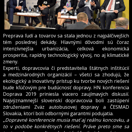
Preprava ľudí a tovarov sa stala jednou z najpálčivejších
tém poslednej dekády. Hlavnými dôvodmi sú čoraz
intenzívnejšia urbanizácia, celková ekonomická
prosperita, rapídny technologický vývoj, no aj klimatické
zmeny.
Experti, dopravcovia či predstavitelia štátnych inštitúcií
a medzinárodných organizácií – všetci sa zhodujú, že
ekologický a inovatívny prístup ku tvorbe nových riešení
bude kľúčovým pre budúcnosť dopravy. HN konferencia
Doprava 2019 priniesla viacero zaujímavých diskusií.
Najvýznamnejší slovenskí dopravcovia boli zastúpení
združeniami Zväz autobusovej dopravy a ČESMAD
Slovakia, ktorí boli odbornými garantmi podujatia.
„
Dopravné konferencie musia mať aj reálnu koncovku, a
to v podobe konkrétnych riešení. Práve preto sme sa