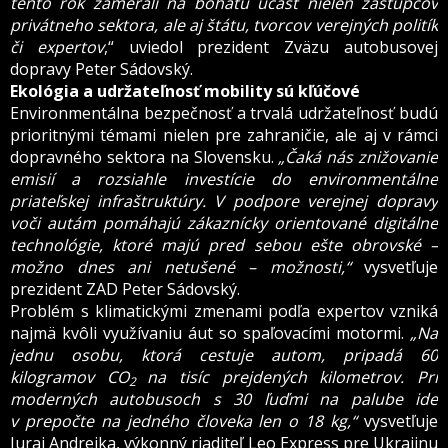
tento rok zamerali na bohatú účasť nielen zástupcov
privátneho sektora, ale aj štátu, tvorcov verejných politík
či expertov
,“ uviedol prezident Zväzu autobusovej
dopravy Peter Sádovský.
Ekológia a udržateľnosť mobility sú kľúčové
Environmentálna bezpečnosť a trvalá udržateľnosť budú
prioritnými témami nielen pre zahraničie, ale aj v rámci
dopravného sektora na Slovensku.
„Čaká nás znižovanie
emisií a rozsiahle investície do environmentálne
priateľskej infraštruktúry. V podpore verejnej dopravy
voči autám pomáhajú zákaznícky orientované digitálne
technológie, ktoré majú pred sebou ešte obrovské –
možno dnes ani netušené – možnosti,“
vysvetľuje
prezident ZAD Peter Sádovský.
Problém s klimatickými zmenami podľa expertov vzniká
najmä kvôli využívaniu áut so spaľovacími motormi.
„Na
jednu osobu, ktorá cestuje autom, pripadá 60
kilogramov CO
na tisíc prejdených kilometrov. Pri
2
moderných autobusoch s 30 ľuďmi na palube ide
v prepočte na jedného človeka len o 18 kg,“
vysvetľuje
Juraj Andrejka, výkonný riaditeľ Leo Express pre Ukrajinu