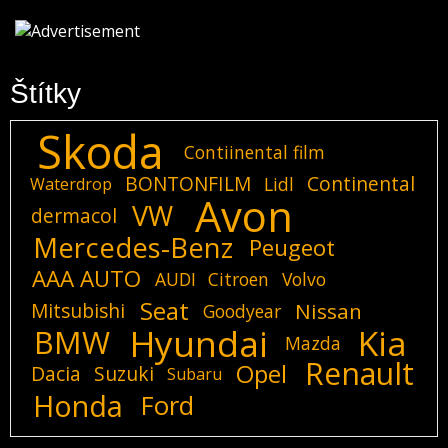
Štítky
Skoda
Contiinental film
BONTONFILM
Continental
Lidl
Waterdrop
Avon
VW
dermacol
Mercedes-Benz
Peugeot
AAA AUTO
AUDI
Citroen
Volvo
Seat
Mitsubishi
Nissan
Goodyear
Hyundai
Kia
BMW
Mazda
Renault
Opel
Dacia
Suzuki
Subaru
Honda
Ford