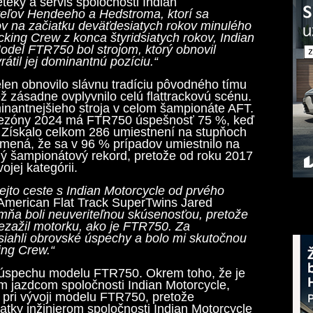
teky a servis spoločnosti Indian
teľov Hendeeho a Hedstroma, ktorí sa
kov na začiatku deväťdesiatych rokov minulého
king Crew z konca štyridsiatych rokov, Indian
odel FTR750 bol strojom, ktorý obnovil
átil jej dominantnú pozíciu.“
en obnovilo slávnu tradíciu pôvodného tímu
ž zásadne ovplyvnilo celú flattrackovú scénu.
inantnejšieho stroja v celom šampionáte AFT.
 sezóny 2024 má FTR750 úspešnosť 75 %, keď
. Získalo celkom 286 umiestnení na stupňoch
amená, že sa v 96 % prípadov umiestnilo na
ný šampionátový rekord, pretože od roku 2017
ojej kategórii.
ejto ceste s Indian Motorcycle od prvého
American Flat Track SuperTwins Jared
mňa boli neuveriteľnou skúsenosťou, pretože
nezažil motorku, ako je FTR750. Za
iahli obrovské úspechy a bolo mi skutočnou
ing Crew.“
úspechu modelu FTR750. Okrem toho, že je
 jazdcom spoločnosti Indian Motorcycle,
 pri vývoji modelu FTR750, pretože
tky inžinierom spoločnosti Indian Motorcycle