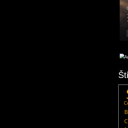
Št
C
B
C