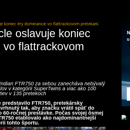
je koniec éry dominancie vo flattrackovom pretekaní.
cle oslavuje koniec
 vo flattrackovom
 Indian FTR750 za sebou zanecháva nebývalý
ulov v kategórii SuperTwins a viac ako 100
tiev v 135 pretekoch
e predstavilo FTR750, pretekársky
navrhnutý tak, aby značku vrátil späť do
o 60-ročnej prestávke. Počas svojej ôsmej
TR750 etablovalo ako najdominantnejší
ii tohto športu.