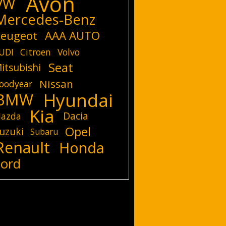
Avon
VW
Mercedes-Benz
eugeot
AAA AUTO
UDI
Citroen
Volvo
Seat
itsubishi
Nissan
oodyear
Hyundai
BMW
Kia
Dacia
azda
Opel
uzuki
Subaru
Renault
Honda
Ford