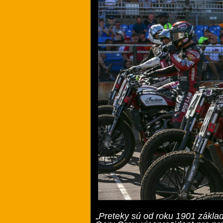
„
Preteky sú od roku 1901 zákla