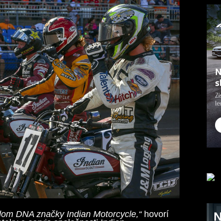
dom DNA značky Indian Motorcycle,“
hovorí