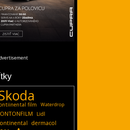
ítky
Skoda
ontiinental film
Waterdrop
ONTONFILM
Lidl
ontinental
dermacol