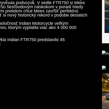
 vyvinula podvozok. V sedle FTR750 si Mees
ov. So šesťbodovým náskokom v poradí triedy
mi pretekmi chce Mees zavŕšiť perfektnú
 si nový historický rekord v podobe desiatich
spoločnosť Indian Motorcycle veľkým
v, ktorým vyplatila viac ako 4 000 000
kla Indian FTR750 predstavilo 45
: