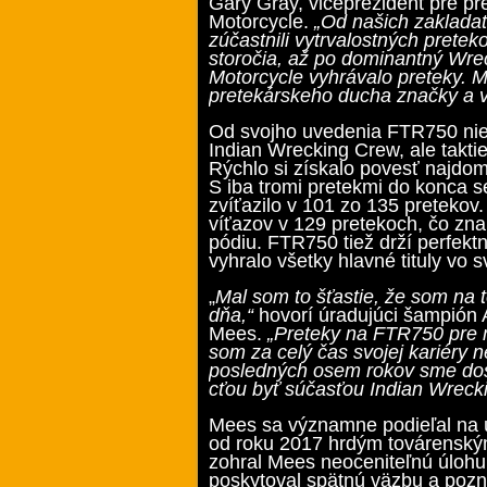
Gary Gray, viceprezident pre pre
Motorcycle.
„Od našich zaklada
zúčastnili vytrvalostných prete
storočia, až po dominantný Wrec
Motorcycle vyhrávalo preteky. M
pretekárskeho ducha značky a vr
Od svojho uvedenia FTR750 niel
Indian Wrecking Crew, ale taktie
Rýchlo si získalo povesť najdom
S iba tromi pretekmi do konca
zvíťazilo v 101 zo 135 pretekov
víťazov v 129 pretekoch, čo zn
pódiu. FTR750 tiež drží perfekt
vyhralo všetky hlavné tituly vo sv
„
Mal som to šťastie, že som na t
dňa,“
hovorí úradujúci šampión 
Mees.
„Preteky na FTR750 pre 
som za celý čas svojej kariéry 
posledných osem rokov sme dos
cťou byť súčasťou Indian Wreck
Mees sa významne podieľal na 
od roku 2017 hrdým továrenským
zohral Mees neoceniteľnú úlohu
poskytoval spätnú väzbu a pozna