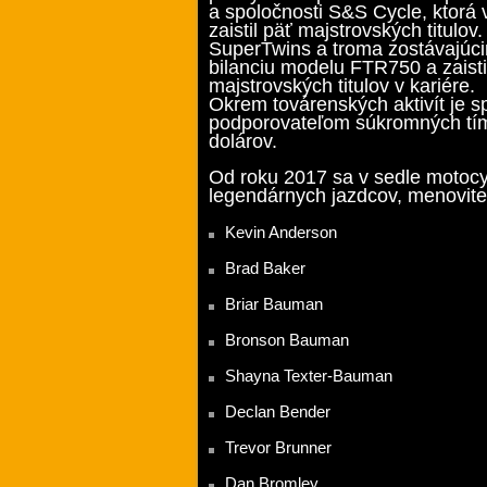
a spoločnosti S&S Cycle, ktorá
zaistil päť majstrovských titul
SuperTwins a troma zostávajúci
bilanciu modelu FTR750 a zaistiť
majstrovských titulov v kariére.
Okrem továrenských aktivít je 
podporovateľom súkromných tímo
dolárov.
Od roku 2017 sa v sedle motocy
legendárnych jazdcov, menovite
Kevin Anderson
Brad Baker
Briar Bauman
Bronson Bauman
Shayna Texter-Bauman
Declan Bender
Trevor Brunner
Dan Bromley