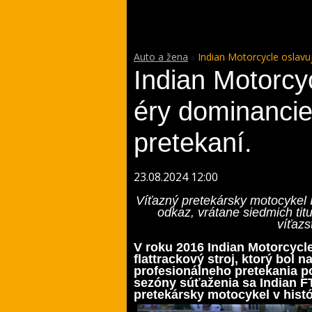
Auto a žena
Indian Motorcycle oslavu
Indian Motorcy
éry dominancie
pretekaní.
23.08.2024 12:00
Víťazný pretekársky motocykel
odkaz, vrátane siedmich tit
víťazs
V roku 2016 Indian Motorcycl
flattrackový stroj, ktorý bol 
profesionálneho pretekania p
sezóny súťaženia sa Indian F
pretekársky motocykel v histór