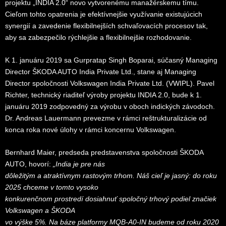
projektu „INDIA 2.0“ novo vytvorenému manažérskemu tímu.
Cieľom tohto opatrenia je efektívnejšie využívanie existujúcich
synergií a zavedenie flexibilnejších schvaľovacích procesov tak,
aby sa zabezpečilo rýchlejšie a flexibilnejšie rozhodovanie.
K 1. januáru 2019 sa Gurpratap Singh Boparai, súčasný Managing
Director ŠKODA AUTO India Private Ltd., stane aj Managing
Director spoločnosti Volkswagen India Private Ltd. (VWIPL). Pavel
Richter, technický riaditeľ výroby projektu INDIA 2.0, bude k 1.
januáru 2019 zodpovedný za výrobu v oboch indických závodoch.
Dr. Andreas Lauermann prevezme v rámci reštrukturalizácie od
konca roka nové úlohy v rámci koncernu Volkswagen.
Bernhard Maier, predseda predstavenstva spoločnosti ŠKODA
AUTO, hovorí:
„India je pre nás
dôležitým a atraktívnym rastovým trhom. Náš cieľ je jasný: do roku
2025 chceme v tomto vysoko
konkurenčnom prostredí dosiahnuť spoločný trhový podiel značiek
Volkswagen a ŠKODA
vo výške 5%. Na báze platformy MQB-A0-IN budeme od roku 2020