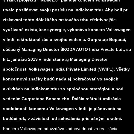
V rámci projektu „INDIA 2.0“ plánuje koncern Volkswagen
trvalo posilňovať svoju pozíciu na indickom trhu. Aby boli pri
získavaní tohto dôležitého rastového trhu efektívnejšie
využívané existujúce synergie, vykonáva koncern Volkswagen
v Indii reštrukturalizáciu svojho vedenia. Gurpratap Boparai,
súčasný Managing Director ŠKODA AUTO India Private Ltd., sa
k 1. januáru 2019 v Indii stane aj Managing Director
spoločnosti Volkswagen India Private Limited (VWIPL). Všetky
koncernové značky budú naďalej pokračovať vo svojich
aktivitách na indickom trhu so spoločnou stratégiou a pod
vedením Gurpratapa Boparaieho. Ďalšia reštrukturalizácia
spoločností koncernu Volkswagen v Indii je plánovaná na
budúci rok, v závislosti od schválenia príslušnými úradmi.
Koncern Volkswagen odovzdáva zodpovednosť za realizáciu