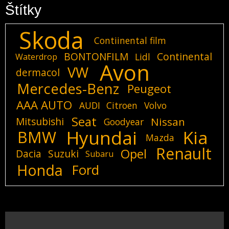
Štítky
Skoda
Contiinental film
BONTONFILM
Continental
Lidl
Waterdrop
Avon
VW
dermacol
Mercedes-Benz
Peugeot
AAA AUTO
AUDI
Citroen
Volvo
Seat
Mitsubishi
Nissan
Goodyear
Hyundai
Kia
BMW
Mazda
Renault
Opel
Dacia
Suzuki
Subaru
Honda
Ford