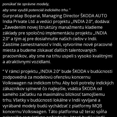
ponúkať tie správne modely,
aby sme využili potenciál indického trhu."
Gurpratap Boparai, Managing Director ŠKODA AUTO
India Private Ltd. a vedúci projektu „INDIA 2.0“, dodáva:
„Zavedením novej štruktúry manažmentu kladieme
základy pre spoločnú implementáciu projektu „INDIA
2.0“ a tým aj pre dosiahnutie našich cieľov v Indii.
Zaistíme zamestnanosť v Indii, vytvoríme nové pracovné
miesta a budeme získavať ďalších talentovaných
pracovníkov, aby sme na trhu uspeli s vysoko kvalitnými
a atraktívnymi vozidlami.
“ V rámci projektu „INDIA 2.0“ bude ŠKODA v budúcnosti
zodpovedná za modelovú ofenzívu koncernu
Volkswagen na indickom trhu. Aby boli potreby indických
zákazníkov splnené čo najlepšie, vsádza ŠKODA od
samého začiatku na maximálnu blízkosť tamojšiemu
trhu. Všetky v budúcnosti lokálne v Indii vyvíjané a
vyrábané modely budú vychádzať z platformy MQB
koncernu Volkswagen. Táto platforma už teraz spĺňa