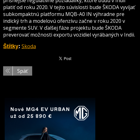
prísnejšie regulatívne požiadavky, ktoré budú v Indii
platiť od roku 2020. V tejto súvislosti bude ŠKODA vyvíjať
subkompaktnú platformu MQB-A0 IN výhradne pre
indický trh a modelovú ofenzívu začne v roku 2020 v
segmente SUV. V ďalšej fáze projektu bude ŠKODA
preverovať možnosti exportu vozidiel vyrábaných v Indii.
Skoda
Štítky
:
Späť