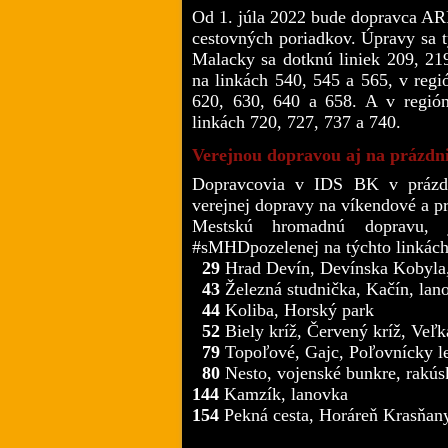
Od 1. júla 2022 bude dopravca AR
cestovných poriadkov. Úpravy sa 
Malacky sa dotknú liniek 209, 21
na linkách 540, 545 a 565, v reg
620, 630, 640 a 658. A v región
linkách 720, 727, 737 a 740.
Verejnou dopravou aj na prázdni
Dopravcovia v IDS BK v prázdn
verejnej dopravy na víkendové a p
Mestskú hromadnú dopravu,
#sMHDpozelenej na týchto linkách
29
Hrad Devín, Devínska Kobyla
43
Železná studnička, Kačín, lan
44
Koliba, Horský park
52
Biely kríž, Červený kríž, Veľ
79
Topoľové, Gajc, Poľovnícky le
80
Nesto, vojenské bunkre, rakúsk
144
Kamzík, lanovka
154
Pekná cesta, Horáreň Krasňan