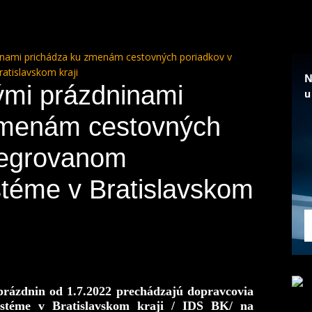
ninami prichádza ku zmenám cestovných poriadkov v
tislavskom kraji
ými prázdninami
zmenám cestovných
tegrovanom
téme v Bratislavskom
prázdnin od 1.7.2022 prechádzajú dopravcovia
stéme v Bratislavskom kraji / IDS BK/ na