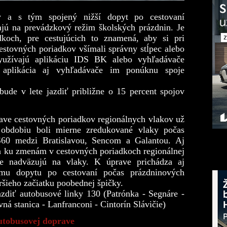
y a s tým spojený nižší dopyt po cestovaní
jú na prevádzkový režim školských prázdnin. Je
dkoch, pre cestujúcich to znamená, aby si pri
estovných poriadkov všímali správny stĺpec alebo
využívajú aplikáciu IDS BK alebo vyhľadávače
, aplikácia aj vyhľadávače im ponúknu spoje
.
de v lete jazdiť približne o 15 percent spojov
rave cestovných poriadkov regionálnych vlakov už
obdobiu boli mierne zredukované vlaky počas
S60 medzi Bratislavou, Sencom a Galantou. Aj
a ku zmenám v cestovných poriadkoch regionálnej
oje nadväzujú na vlaky. K úprave prichádza aj
ému dopytu po cestovaní počas prázdninových
ršieho začiatku poobednej špičky.
diť autobusové linky 130 (Patrónka - Segnáre -
á stanica - Lanfranconi - Cintorín Slávičie)
autobusovej doprave