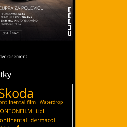
ítky
Skoda
ontiinental film
Waterdrop
ONTONFILM
Lidl
ontinental
dermacol