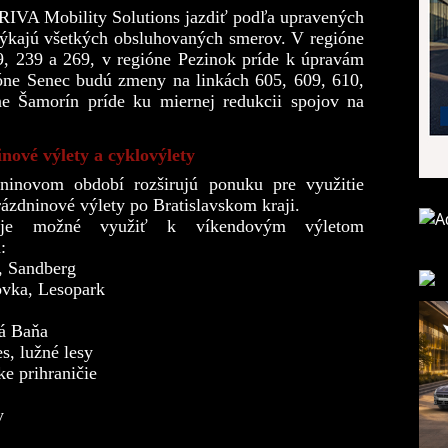
RIVA Mobility Solutions jazdiť podľa upravených
týkajú všetkých obsluhovaných smerov. V regióne
9, 239 a 269, v regióne Pezinok príde k úpravám
ióne Senec budú zmeny na linkách 605, 609, 610,
e Šamorín príde ku miernej redukcii spojov na
nové výlety a cyklovýlety
inovom období rozširujú ponuku pre využitie
rázdninové výlety po Bratislavskom kraji.
 je možné využiť k víkendovým výletom
:
, Sandberg
ovka, Lesopark
ká Baňa
s, lužné lesy
e prihraničie
y