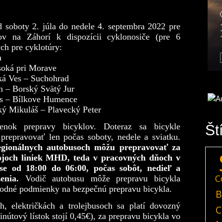
soboty 2. júla do nedele 4. septembra 2022 pre
lov na Záhorí k dispozícii cyklonosiče (pre 6
ch pre cyklotúry:
a
oká pri Morave
ká Ves – Suchohrad
 – Borský Svätý Jur
s – Bílkove Humence
ý Mikuláš – Plavecký Peter
nok prepravy bicyklov. Doteraz sa bicykle
Št
prepravovať len počas soboty, nedele a sviatku.
regionálnych autobusoch môžu prepravovať za
joch liniek MHD, teda v pracovných dňoch v
se od 18:00 do 06:00, počas sobôt, nedieľ a
C
enia.
Vodič autobusu môže prepravu bicykla
vhodné podmienky na bezpečnú prepravu bicykla.
B
, električkách a trolejbusoch sa platí dovozný
C
nútový lístok stojí 0,45€), za prepravu bicykla vo