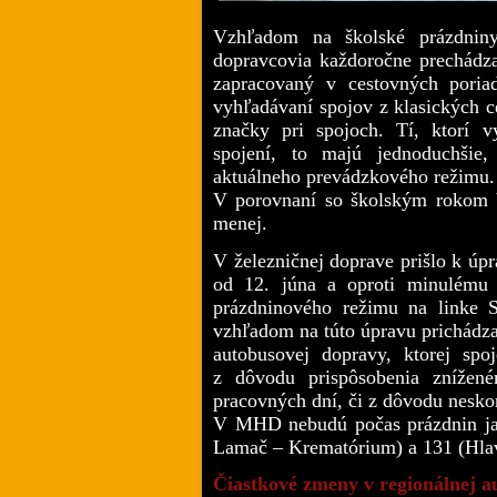
Vzhľadom na školské prázdnin
dopravcovia každoročne prechádza
zapracovaný v cestovných poria
vyhľadávaní spojov z klasických c
značky pri spojoch. Tí, ktorí 
spojení, to majú jednoduchšie
aktuálneho prevádzkového režimu
V porovnaní so školským rokom bu
menej.
V železničnej doprave prišlo k úp
od 12. júna a oproti minulému 
prázdninového režimu na linke 
vzhľadom na túto úpravu prichádz
autobusovej dopravy, ktorej sp
z dôvodu prispôsobenia znížen
pracovných dní, či z dôvodu nesko
V MHD nebudú počas prázdnin jaz
Lamač – Krematórium) a 131 (Hlavn
Čiastkové zmeny v regionálnej 