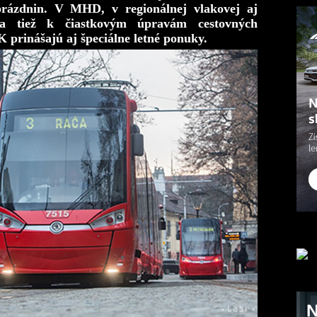
prázdnin. V MHD, v regionálnej vlakovej aj
za tiež k čiastkovým úpravám cestovných
 prinášajú aj špeciálne letné ponuky.