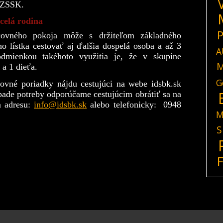
y ZSSK.
 celá rodina
P
covného pokoja môže s držiteľom základného
 lístka cestovať aj ďalšia dospelá osoba a až 3
A
dmienkou takéhoto využitia je, že v skupine
M
 a 1 dieťa.
G
tovné poriadky nájdu cestujúci na webe idsbk.sk
ade potreby odporúčame cestujúcim obrátiť sa na
 adresu:
info@idsbk.sk
alebo telefonicky: 0948
M
S