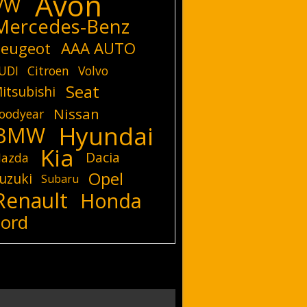
Avon
VW
Mercedes-Benz
eugeot
AAA AUTO
UDI
Citroen
Volvo
Seat
itsubishi
Nissan
oodyear
Hyundai
BMW
Kia
Dacia
azda
Opel
uzuki
Subaru
Renault
Honda
Ford