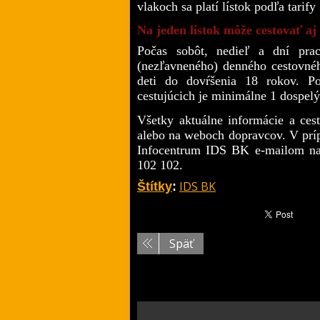
vlakoch sa platí lístok podľa tarif
Na jeden lístok môže cestovať aj
Počas sobôt, nedieľ a dní pra
(nezľavneného) denného cestovného
deti do dovŕšenia 18 rokov. Po
cestujúcich je minimálne 1 dospelý
Všetky aktuálne informácie a ces
alebo na weboch dopravcov. V príp
Infocentrum IDS BK e-mailom na
102 102.
IDS BK
Štítky
:
Späť