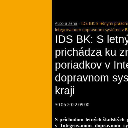
Auto a žena
IDS BK: S letnými prázd
Integrovanom dopravnom systéme v Bra
IDS BK: S letn
prichádza ku 
poriadkov v In
dopravnom sys
kraji
30.06.2022 09:00
S príchodom letných školských 
v Integrovanom dopravnom sy