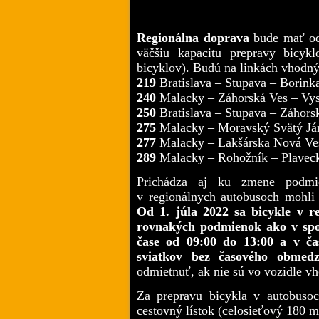
Regionálna doprava
bude mať od 
väčšiu kapacitu prepravy bicyk
bicyklov). Budú na linkách vhodný
219
Bratislava – Stupava – Borink
240
Malacky – Záhorská Ves – Vys
250
Bratislava – Stupava – Záhors
275
Malacky – Moravský Svätý Ján
277
Malacky – Lakšárska Nová Ve
289
Malacky – Rohožník – Plaveck
Prichádza aj ku zmene podmie
v regionálnych autobusoch mohli 
Od 1. júla 2022 sa bicykle v 
rovnakých podmienok ako v spo
čase od 09:00 do 13:00 a v ča
sviatkov bez časového obmedz
odmietnuť, ak nie sú vo vozidle 
Za prepravu bicykla v autobusoch
cestovný lístok (celosieťový 180 mi