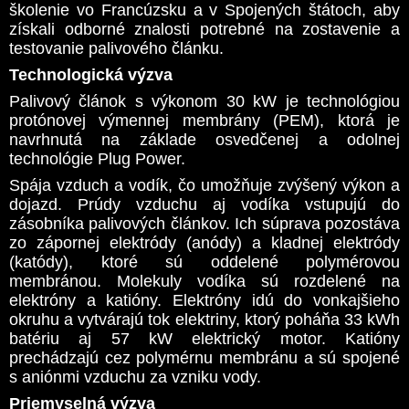
školenie vo Francúzsku a v Spojených štátoch, aby
získali odborné znalosti potrebné na zostavenie a
testovanie palivového článku.
Technologická výzva
Palivový článok s výkonom 30 kW je technológiou
protónovej výmennej membrány (PEM), ktorá je
navrhnutá na základe osvedčenej a odolnej
technológie Plug Power.
Spája vzduch a vodík, čo umožňuje zvýšený výkon a
dojazd. Prúdy vzduchu aj vodíka vstupujú do
zásobníka palivových článkov. Ich súprava pozostáva
zo zápornej elektródy (anódy) a kladnej elektródy
(katódy), ktoré sú oddelené polymérovou
membránou. Molekuly vodíka sú rozdelené na
elektróny a katióny. Elektróny idú do vonkajšieho
okruhu a vytvárajú tok elektriny, ktorý poháňa 33 kWh
batériu aj 57 kW elektrický motor. Katióny
prechádzajú cez polymérnu membránu a sú spojené
s aniónmi vzduchu za vzniku vody.
Priemyselná výzva