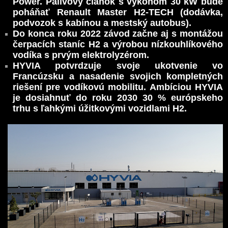
Power. Palivový článok s výkonom 30 kW bude
poháňať Renault Master H2-TECH (dodávka,
podvozok s kabínou a mestský autobus).
Do konca roku 2022 závod začne aj s montážou
čerpacích staníc H2 a výrobou nízkouhlíkového
vodíka s prvým elektrolyzérom.
HYVIA potvrdzuje svoje ukotvenie vo
Francúzsku a nasadenie svojich kompletných
riešení pre vodíkovú mobilitu. Ambíciou HYVIA
je dosiahnuť do roku 2030 30 % európskeho
trhu s ľahkými úžitkovými vozidlami H2.