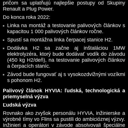
pričom sa uplatňujú najlepšie postupy od Skupiny
Renault a Plug Power.
Do konca roka 2022:
Linka na montáž a testovanie palivových článkov s
kapacitou 1 000 palivových článkov ročne.
Spustí sa montážna linka čerpacej stanice H2.
Dodávka H2 sa začne aj inštaláciou 1MW
elektrolyzéra, ktorý bude dodávať vodík do závodu
(450 kg H2/deň), na testovanie palivových článkov
a čerpacích staníc.
Závod bude fungovať aj s vysokozdvižnými vozíkmi
s pohonom H2.
Palivový článok HYVIA: ľudská, technologická a
priemyselná výzva
Ľudská výzva
Rovnako ako zvyšok personálu HYVIA, inžinierske a
výrobné tímy vo Flins sa pustili do ambicióznej výzvy.
Inžinieri a operátori v závode absolvovali špeciálne