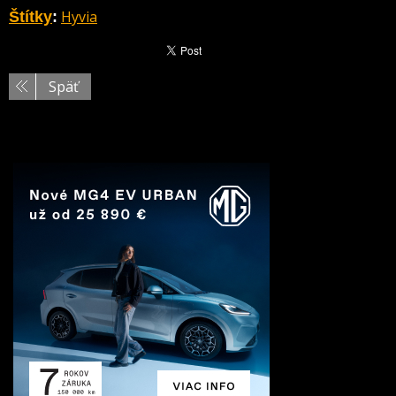
Hyvia
Štítky
:
Späť