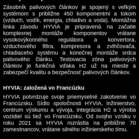
Zásobník palivových článkov je spojený s veľkým
systémom s približne 450 komponentmi a tokom
(vzduch, vodík, energia, chladivo a voda). Montážna
linka závodu HYVIA je pripravená na začatie
komplexnej montáže komponentov vrátane
vysokovýkonného regulátora a konvertora,
vzduchového filtra, kompresora a zvlhčovača,
chladiaceho systému a konečnej montáže srdca
palivového článku. Testovacia zóna palivových
článkov je funkčná vďaka H2 už na mieste a
zabezpečí kvalitu a bezpečnosť palivových článkov.
HYVIA: založená vo Francúzku
HYVIA potvrdzuje svoje priemyselné zakotvenie vo
Francúzsku. Sídlo spoločnosti HYVIA, inžinierstvo,
centrum výskumu a vývoja, integrácia H2 a výroba
vozidiel sú tiež vo Francúzsku. Od svojho vzniku v
roku 2021 sa HYVIA rozrástla na približne 70
zamestnancov, vrátane silného inžinierskeho tímu.