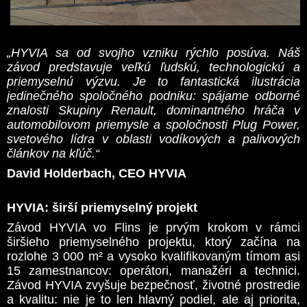
„HYVIA sa od svojho vzniku rýchlo posúva. Náš
závod predstavuje veľkú ľudskú, technologickú a
priemyselnú výzvu. Je to fantastická ilustrácia
jedinečného spoločného podniku: spájame odborné
znalosti Skupiny Renault, dominantného hráča v
automobilovom priemysle a spoločnosti Plug Power,
svetového lídra v oblasti vodíkových a palivových
článkov na kľúč.“
David Holderbach, CEO HYVIA
HYVIA: širší priemyselný projekt
Závod HYVIA vo Flins je prvým krokom v rámci
širšieho priemyselného projektu, ktorý začína na
rozlohe 3 000 m² a vysoko kvalifikovaným tímom asi
15 zamestnancov: operátori, manažéri a technici.
Závod HYVIA zvyšuje bezpečnosť, životné prostredie
a kvalitu: nie je to len hlavný podiel, ale aj priorita,