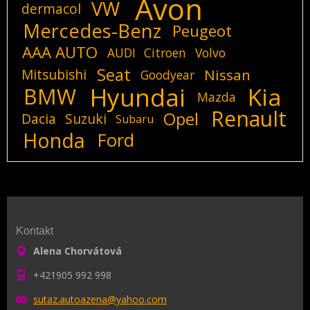
Avon
VW
dermacol
Mercedes-Benz
Peugeot
AAA AUTO
AUDI
Citroen
Volvo
Seat
Mitsubishi
Nissan
Goodyear
Hyundai
Kia
BMW
Mazda
Renault
Opel
Dacia
Suzuki
Subaru
Honda
Ford
Kontakt
Alena Chorvátová
+421905 992 998
sutaz.au
toazena@
yahoo.co
m