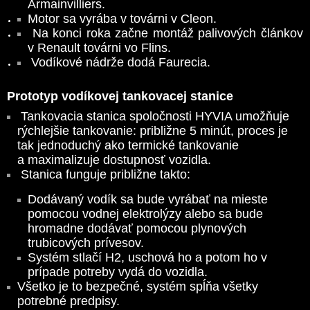
Armainvilliers.
Motor sa vyrába v továrni v Cleon.
Na konci roka začne montáž palivových článkov
v Renault továrni vo Flins.
Vodíkové nádrže dodá Faurecia.
Prototyp vodíkovej tankovacej stanice
Tankovacia stanica spoločnosti HYVIA umožňuje
rýchlejšie tankovanie: približne 5 minút, proces je
tak jednoduchý ako termické tankovanie
a maximalizuje dostupnosť vozidla.
Stanica funguje približne takto:
Dodávaný vodík sa bude vyrábať na mieste
pomocou vodnej elektrolýzy alebo sa bude
hromadne dodávať pomocou plynových
trubicových prívesov.
Systém stlačí H2, uschová ho a potom ho v
prípade potreby vydá do vozidla.
Všetko je to bezpečné, systém spĺňa všetky
potrebné predpisy.