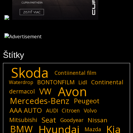
Štítky
Skoda
Contiinental film
BONTONFILM
Continental
Lidl
Waterdrop
Avon
VW
dermacol
Mercedes-Benz
Peugeot
AAA AUTO
AUDI
Citroen
Volvo
Seat
Mitsubishi
Nissan
Goodyear
Hyundai
Kia
BMW
Mazda