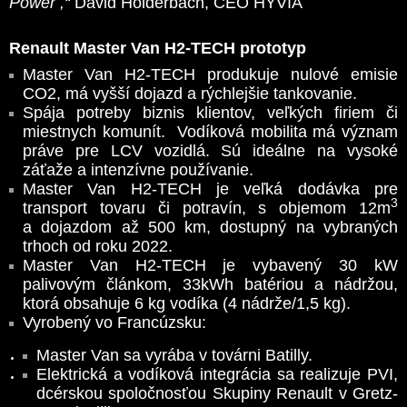
Power ,“
David Holderbach, CEO HYVIA
Renault Master Van H2-TECH prototyp
Master Van H2-TECH produkuje nulové emisie
CO2, má vyšší dojazd a rýchlejšie tankovanie.
Spája potreby biznis klientov, veľkých firiem či
miestnych komunít. Vodíková mobilita má význam
práve pre LCV vozidlá. Sú ideálne na vysoké
záťaže a intenzívne používanie.
Master Van H2-TECH je veľká dodávka pre
3
transport tovaru či potravín, s objemom 12m
a dojazdom až 500 km, dostupný na vybraných
trhoch od roku 2022.
Master Van H2-TECH je vybavený 30 kW
palivovým článkom, 33kWh batériou a nádržou,
ktorá obsahuje 6 kg vodíka (4 nádrže/1,5 kg).
Vyrobený vo Francúzsku:
Master Van sa vyrába v továrni Batilly.
Elektrická a vodíková integrácia sa realizuje PVI,
dcérskou spoločnosťou Skupiny Renault v Gretz-