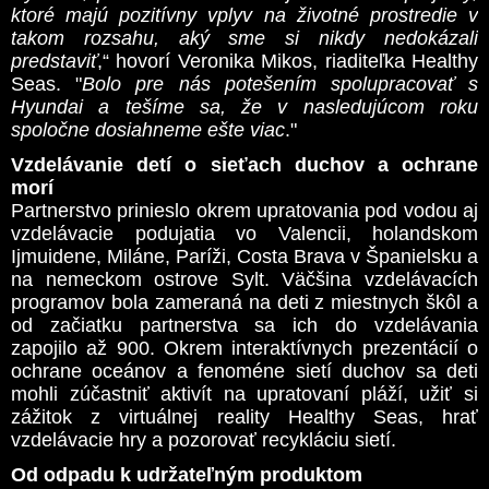
ktoré majú pozitívny vplyv na životné prostredie v
takom rozsahu, aký sme si nikdy nedokázali
predstaviť
,“ hovorí Veronika Mikos, riaditeľka Healthy
Seas. "
Bolo pre nás potešením spolupracovať s
Hyundai a tešíme sa, že v nasledujúcom roku
spoločne dosiahneme ešte viac
."
Vzdelávanie detí o sieťach duchov a ochrane
morí
Partnerstvo prinieslo okrem upratovania pod vodou aj
vzdelávacie podujatia vo Valencii, holandskom
Ijmuidene, Miláne, Paríži, Costa Brava v Španielsku a
na nemeckom ostrove Sylt. Väčšina vzdelávacích
programov bola zameraná na deti z miestnych škôl a
od začiatku partnerstva sa ich do vzdelávania
zapojilo až 900. Okrem interaktívnych prezentácií o
ochrane oceánov a fenoméne sietí duchov sa deti
mohli zúčastniť aktivít na upratovaní pláží, užiť si
zážitok z virtuálnej reality Healthy Seas, hrať
vzdelávacie hry a pozorovať recykláciu sietí.
Od odpadu k udržateľným produktom