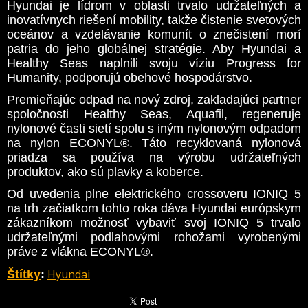
Hyundai je lídrom v oblasti trvalo udržateľných a
inovatívnych riešení mobility, takže čistenie svetových
oceánov a vzdelávanie komunít o znečistení morí
patria do jeho globálnej stratégie. Aby Hyundai a
Healthy Seas naplnili svoju víziu Progress for
Humanity, podporujú obehové hospodárstvo.
Premieňajúc odpad na nový zdroj, zakladajúci partner
spoločnosti Healthy Seas, Aquafil, regeneruje
nylonové časti sietí spolu s iným nylonovým odpadom
na nylon ECONYL®. Táto recyklovaná nylonová
priadza sa používa na výrobu udržateľných
produktov, ako sú plavky a koberce.
Od uvedenia plne elektrického crossoveru IONIQ 5
na trh začiatkom tohto roka dáva Hyundai európskym
zákazníkom možnosť vybaviť svoj IONIQ 5 trvalo
udržateľnými podlahovými rohožami vyrobenými
práve z vlákna ECONYL®.
Hyundai
Štítky
: