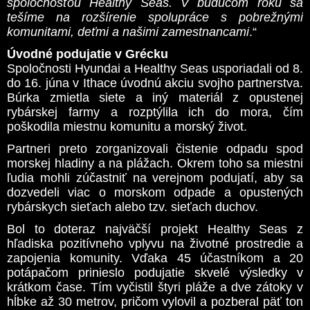
spoločnosťou Healthy Seas. V budúcom roku sa
tešíme na rozšírenie spolupráce s pobrežnými
komunitami, deťmi a našimi zamestnancami
.“
Úvodné podujatie v Grécku
Spoločnosti Hyundai a Healthy Seas usporiadali od 8.
do 16. júna v Ithace úvodnú akciu svojho partnerstva.
Búrka zmietla siete a iný materiál z opustenej
rybárskej farmy a rozptýlila ich do mora, čím
poškodila miestnu komunitu a morský život.
Partneri preto zorganizovali čistenie odpadu spod
morskej hladiny a na plážach. Okrem toho sa miestni
ľudia mohli zúčastniť na verejnom podujatí, aby sa
dozvedeli viac o morskom odpade a opustených
rybárskych sieťach alebo tzv. sieťach duchov.
Bol to doteraz najväčší projekt Healthy Seas z
hľadiska pozitívneho vplyvu na životné prostredie a
zapojenia komunity. Vďaka 45 účastníkom a 20
potápačom prinieslo podujatie skvelé výsledky v
krátkom čase. Tím vyčistil štyri pláže a dve zátoky v
hĺbke až 30 metrov, pričom vylovil a pozberal päť ton