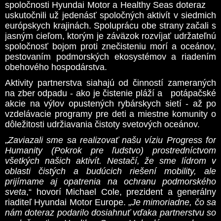
spoločnosti Hyundai Motor a Healthy Seas doteraz
uskutočnili už jedenásť spoločných aktivít v siedmich
európskych krajinách. Spoluprácu obe strany začali s
jasným cieľom, ktorým je záväzok rozvíjať udržateľnú
spoločnosť bojom proti znečisteniu morí a oceánov,
pestovaním podmorských ekosystémov a riadením
obehového hospodárstva.
Aktivity partnerstva siahajú od činností zameraných
na zber odpadu - ako je čistenie pláží a potápačské
akcie na výlov opustených rybárskych sietí - až po
vzdelávacie programy pre deti a miestne komunity o
dôležitosti udržiavania čistoty svetových oceánov.
„
Zaviazali sme sa realizovať našu víziu Progress for
Humanity (Pokrok pre ľudstvo) prostredníctvom
všetkých našich aktivít. Nestačí, že sme lídrom v
oblasti čistých a budúcich riešení mobility, ale
prijímame aj opatrenia na ochranu podmorského
sveta
,“ hovorí Michael Cole, prezident a generálny
riaditeľ Hyundai Motor Europe. „
Je mimoriadne, čo sa
nám doteraz podarilo dosiahnuť vďaka partnerstvu so