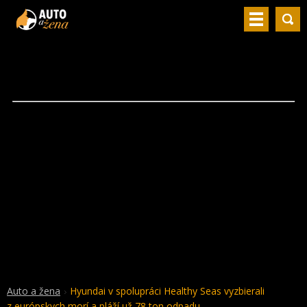
Auto a žena
Hyundai v spolupráci Healthy Seas vyzbierali
z európskych morí a pláží už 78 ton odpadu