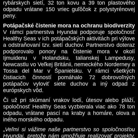
rybárskych sietí, 32 ton kovu a 39 ton plastového
odpadu vrátane 150 vriec guľôčok z polystyrénovej
peny.
Potápačské čistenie mora na ochranu biodiverzity
V rámci partnerstva Hyundai podporuje spoločnosť
Healthy Seas v ich potápačských aktivitách pri výlove
a odstraňovaní tzv. sietí duchov. Partnerstvo doteraz
podporovalo ponory na čistenie mora v okolí
Ijmuidenu v Holandsku, talianskej Lampedusy,
Newcastlu vo Veľkej Británii, nemeckého Norderney a
Tossa del Mar v Španielsku. V rámci všetkých
čistiacich činností pomáhalo 72 dobrovoľných
potápačov vyloviť siete duchov a iný odpad z
európskych vôd.
Či už pri skúmaní vrakov lodí, útesov alebo pláží,
spoločnosť Healthy Seas vyzbierala viac ako 78 ton
odpadu, vrátane pascí na kraby a homáre, olova a
iného morského odpadu.
„
Veľmi si vážime naše partnerstvo so spoločnosťou
Hyundai, pretože nám umožňuje realizovať projekty,